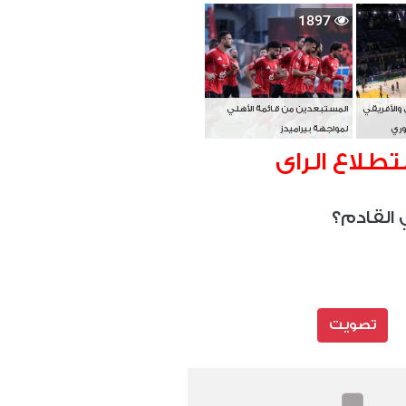
بطل آسيا
1897
 والأفريقي
المستبعدين من قائمة الأهلي
وري
لمواجهة بيراميدز
تطلاع الراى
 القادم؟
تصويت