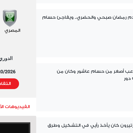
م رمضان صبحي والحضري.. ويفاجئ حسام
المصري
الدوري العا
 لاعب أصغر من حسام عاشور وكان من
5/20/2026 التوقيت 
دور
التفا
الفيديوهات ال
تيرون كان يأخذ رأيي في التشكيل وطرق