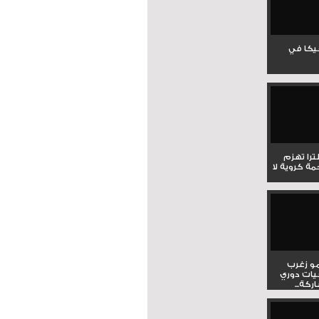
جيكا في
لترا تهزم
ي ملحمة كروية لا
و زغرب
يات دوري
كة...