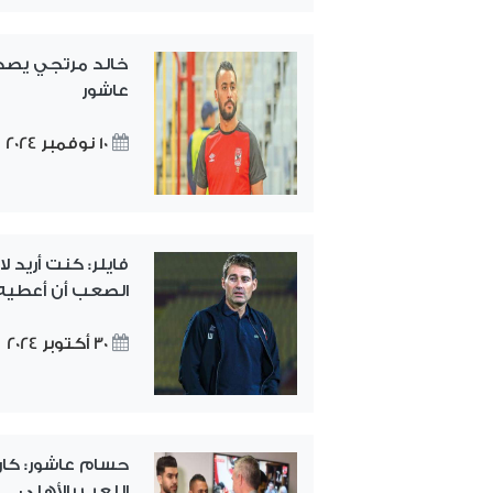
خالد مرتجي يصد
عاشور
10 نوفمبر 2024
فايلر: كنت أريد
الصعب أن أعطيه 
30 أكتوبر 2024
حسام عاشور: كار
اللعب بالأهلي