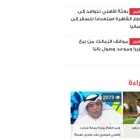
بعثة الأهلي تتوافد إلى
بر
ار القاهرة استعدادًا للسفر إلى
بانيا
موقف الزمالك من بيع
بر
زيرا وموعد وصول بانزا
اءة
2073
دز بعد
وليد الفراج يوجه رسالة شكر لـ
الأهلي المصري بعد تعديل تهنئة