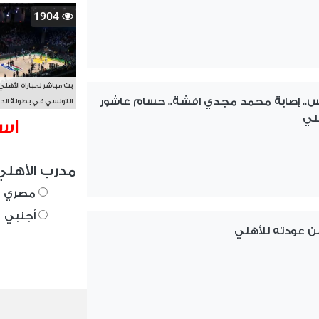
1904
بث مباشر لمباراة الأهلي
أمس.. إصابة محمد مجدي افشة.. حسام عاشور
التونسي في بطولة الد
لي
الأفريقي BAL
اس
مدرب الأهلي
مصري
أجنبي
ن عودته للأهلي