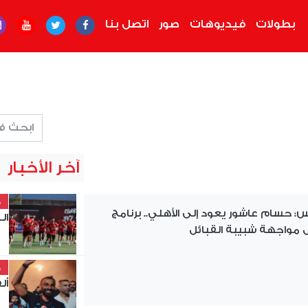
بطولات
فيديوهات
صور
اتصل بنا
آخر الأخبار
خ
مس: حسام عاشور يعود إلى الأهلي.. برنامج
الـ32 بالكونفدرالية
ل مواجهة شبيبة القبائل
خ
أل