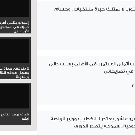
وريا لا يمتلك خبرة منتخبات.. وحسام
إمبولو يتلقى أغر
حمراء في المونديا
الأرجنتين
 أتمنى الاستمرار في الأهلي بسبب داني
لا يتوقف.. حمزة ع
 في تصريحاتي
يسجل هدفه الثان
برشلونة
هدف مصر الثاني 
مس: عاشور يعتذر لـ الخطيب ووزير الرياضة
زيكو
دية.. سموحة يتصدر الدوري