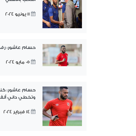
11 يونيو 2024
حسام عاشور: رف
05 مايو 2024
حسام عاشور: كنت 
وتخطي داني أل
14 فبراير 2024