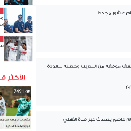
خ
م عاشور مجددا
مط
إس
خ
بي
ف موقفه من التدريب وخطته للعودة
الأكثر قر
7491
م عاشور يتحدث عبر قناة الأهلي
إيقافات الزمالك وبيرامي
قرارات رابطة الأندية