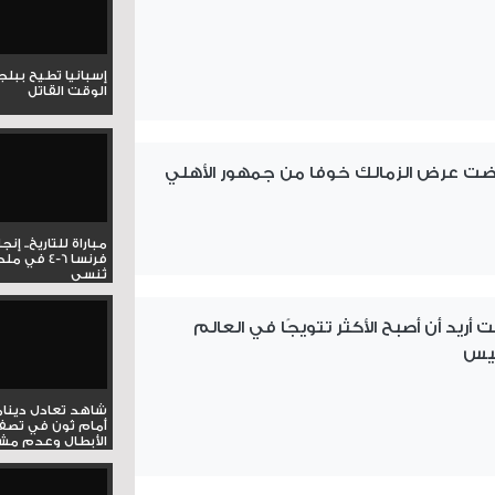
إسبانيا تطيح ببل
الوقت القاتل
ضت عرض الزمالك خوفا من جمهور الأهلي
مباراة للتاريخ.. إنج
فرنسا 6-4 ف
تُنسى
أريد أن أصبح الأكثر تتويجًا في العالم
فيس
شاهد تعادل دينام
أمام ثون في تصف
الأبطال وعدم مشار