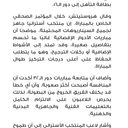
بطاقة التأهل إلى دور الـ16.
وقال هروستيتش، خلال المؤتمر الصحفي
الخاص بالمباراة، إن منتخب أستراليا جاهز
لجميع السيناريوهات المحتملة، موضحًا أن
مباريات الأدوار الإقصائية غالبًا ما تُحسم
بتفاصيل صغيرة، وقد تمتد إلى الأشواط
الإضافية أو ركلات الترجيح، وهو ما يتطلب
الحفاظ على أعلى درجات التركيز طوال
المباراة.
وأضاف أن متابعة مباريات دور الـ32 أكدت أن
المنافسة أصبحت أكثر صعوبة، وأن أي خطأ
قد يكلف الفريق الخروج من البطولة، لذلك
يحرص اللاعبون على الالتزام الكامل
بالتعليمات الفنية والجاهزية البدنية
والذهنية.
وأشار لاعب المنتخب الأسترالي إلى أن طموح