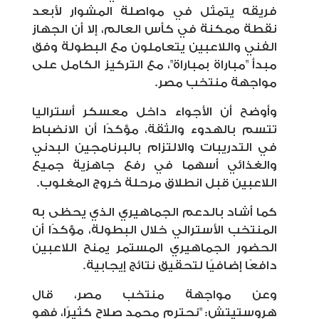
فريقه يتمثل في مواصلة المشوار لأبعد
نقطة ممكنة في كأس العالم، إلا أن الجهاز
الفني واللاعبين يتعاملون مع البطولة وفق
مبدأ "مباراة بمباراة"، مع التركيز الكامل على
مواجهة منتخب مصر.
وأوضح أن الأجواء داخل معسكر أستراليا
تتسم بالهدوء والثقة، مؤكدًا أن الانضباط
في التدريبات والالتزام بالبرنامجين البدني
والغذائي أسهما في رفع جاهزية جميع
اللاعبين قبل انطلاق مرحلة خروج المغلوب.
كما أشاد بالدعم الجماهيري الذي يحظى به
المنتخب الأسترالي خلال البطولة، مؤكدًا أن
الحضور الجماهيري المستمر يمنح اللاعبين
دافعًا إضافيًا لتحقيق نتائج إيجابية.
وعن مواجهة منتخب مصر، قال
هروستيتش: "نحترم محمد صلاح كثيرًا، فهو