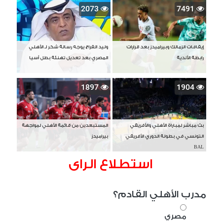
2073
7491
إيقافات الزمالك وبيراميدز بعد قرارات
وليد الفراج يوجه رسالة شكر لـ الأهلي
رابطة الأندية
المصري بعد تعديل تهنئة بطل آسيا
1897
1904
بث مباشر لمباراة الأهلي والأفريقي
المستبعدين من قائمة الأهلي لمواجهة
التونسي في بطولة الدوري الأفريقي
بيراميدز
BAL
استطلاع الراى
مدرب الأهلي القادم؟
مصري