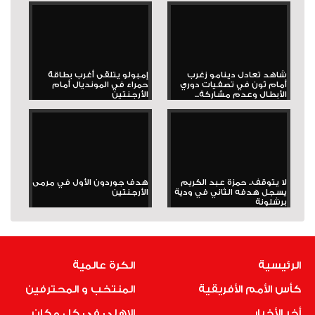
شاهد تعادل دينامو زغرب
إمبولو يتلقى أغرب بطاقة
أمام ثون في تصفيات دوري
حمراء في المونديال أمام
الأبطال وعدم مشاركة...
الأرجنتين
لا يتوقف.. حمزة عبد الكريم
هدف جوردون الأول في مرمى
يسجل هدفه الثاني في ودية
الأرجنتين
برشلونة
الرئيسية
الكرة عالمية
كأس الأمم الأفريقية
المنتخب و المحترفين
أخر الأخبار
الاهلى فى كل مكان