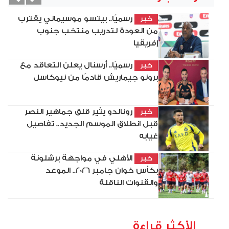
vious
Next
رسميًا.. بيتسو موسيماني يقترب
خبر
من العودة لتدريب منتخب جنوب
إفريقيا
رسميًا.. أرسنال يعلن التعاقد مع
خبر
برونو جيماريش قادمًا من نيوكاسل
رونالدو يثير قلق جماهير النصر
خبر
قبل انطلاق الموسم الجديد.. تفاصيل
غيابه
الأهلي في مواجهة برشلونة
خبر
بكأس خوان جامبر 2026.. الموعد
والقنوات الناقلة
الأكثر قراءة