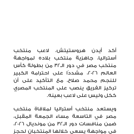
أكد أيدن هروستيتش، لاعب منتخب
أستراليا، جاهزية منتخب بلاده لمواجهة
منتخب مصر في دور الـ32 من بطولة كأس
العالم 2026، مشددًا على احترامه الكبير
للنجم محمد صلاح، مع التأكيد على أن
تركيز الفريق ينصب على المنتخب المصري
ككل وليس على لاعب بعينه.
ويستعد منتخب أستراليا لملاقاة منتخب
مصر في التاسعة مساء الجمعة المقبل،
ضمن منافسات دور الـ32 من مونديال 2026،
في مواجهة يسعى خلالها المنتخبان لحجز