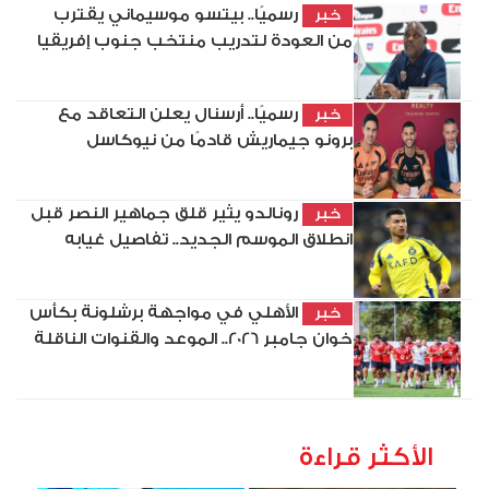
رسميًا.. بيتسو موسيماني يقترب
خبر
من العودة لتدريب منتخب جنوب إفريقيا
رسميًا.. أرسنال يعلن التعاقد مع
خبر
برونو جيماريش قادمًا من نيوكاسل
رونالدو يثير قلق جماهير النصر قبل
خبر
انطلاق الموسم الجديد.. تفاصيل غيابه
الأهلي في مواجهة برشلونة بكأس
خبر
خوان جامبر 2026.. الموعد والقنوات الناقلة
الأكثر قراءة