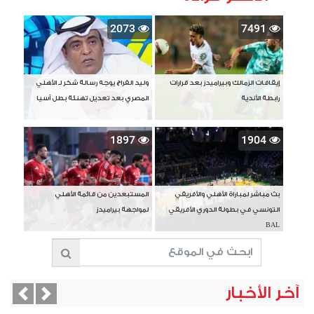
2073
7491
إيقافات الزمالك وبيراميدز بعد قرارات
وليد الفراج يوجه رسالة شكر لـ الأهلي
رابطة الأندية
المصري بعد تعديل تهنئة بطل آسيا
1897
1904
بث مباشر لمباراة الأهلي والأفريقي
المستبعدين من قائمة الأهلي
التونسي في بطولة الدوري الأفريقي
لمواجهة بيراميدز
BAL
آخر الأخبار
vious
Next