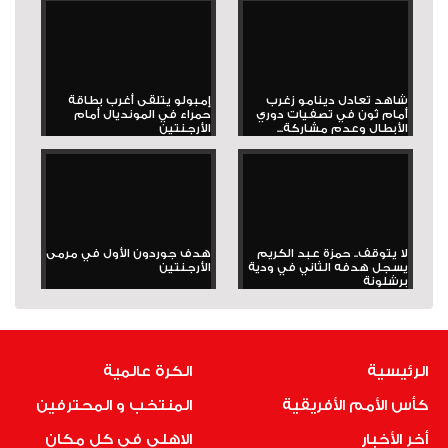
شاهد تعادل دينامو زغرب
إمبولو يتلقى أغرب بطاقة
أمام ثون في تصفيات دوري
حمراء في المونديال أمام
الأبطال وعدم مشاركة...
الأرجنتين
لا يتوقف.. حمزة عبد الكريم
هدف جوردون الأول في مرمى
يسجل هدفه الثاني في ودية
الأرجنتين
برشلونة
الرئيسية
الكرة عالمية
كأس الأمم الأفريقية
المنتخب و المحترفين
أخر الأخبار
الاهلى فى كل مكان