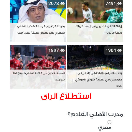
2073
7491
إيقافات الزمالك وبيراميدز بعد قرارات
وليد الفراج يوجه رسالة شكر لـ الأهلي
رابطة الأندية
المصري بعد تعديل تهنئة بطل آسيا
1897
1904
بث مباشر لمباراة الأهلي والأفريقي
المستبعدين من قائمة الأهلي لمواجهة
التونسي في بطولة الدوري الأفريقي
بيراميدز
BAL
استطلاع الراى
مدرب الأهلي القادم؟
مصري