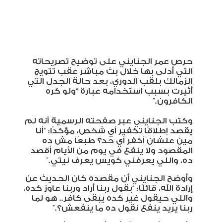
حرص عمر الجنايني على توضيح تصريحاته
التي أدلى بها خلال بث مباشر عقب تتويج
الزمالك بلقب الدوري، بعد حالة الجدل التي
أثيرت بسبب استخدامه عبارة “ولو كره
الكافرون
”.
وكتب الجنايني عبر صفحته الرسمية أنه لم
يقصد إطلاقًا تكفير أي شخص، مؤكدًا: “أنا
مين علشان أكفر أي حد؟ طبعًا مش ده
المقصود ولا ينفع في يوم من الأيام أقصد
ده، واللي يعرفني كويس يعرف نيتي
”.
وأوضح الجنايني أن مقصده كان الحديث عن
إرادة الله، قائلًا: “بقول ربنا أراد وربنا عاوز كده،
واللي حيقول غير كده يبقى كافر.. هو لما
ربنا يريد ينفع نقول ده ما ينفعش؟
”.