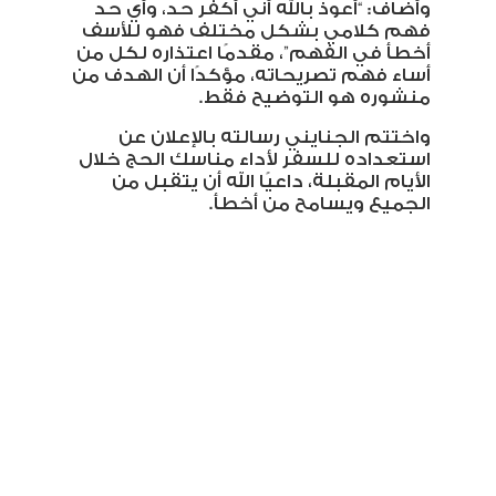
وأضاف: “أعوذ بالله أني أكفر حد، وأي حد
فهم كلامي بشكل مختلف فهو للأسف
أخطأ في الفهم”، مقدمًا اعتذاره لكل من
أساء فهم تصريحاته، مؤكدًا أن الهدف من
منشوره هو التوضيح فقط
.
واختتم الجنايني رسالته بالإعلان عن
استعداده للسفر لأداء مناسك الحج خلال
الأيام المقبلة، داعيًا الله أن يتقبل من
الجميع ويسامح من أخطأ
.