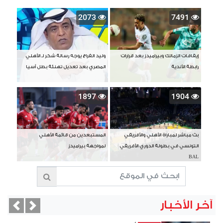
2073
7491
إيقافات الزمالك وبيراميدز بعد قرارات
وليد الفراج يوجه رسالة شكر لـ الأهلي
رابطة الأندية
المصري بعد تعديل تهنئة بطل آسيا
1897
1904
بث مباشر لمباراة الأهلي والأفريقي
المستبعدين من قائمة الأهلي
التونسي في بطولة الدوري الأفريقي
لمواجهة بيراميدز
BAL
آخر الأخبار
vious
Next