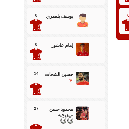
0
امتلاك الكرة ووضع المصري في مناطقه ويحصل علي
يوسف بلعمري
ن عطية ضد دغموم
 من المصري ولكن بجانب القائم
0
إمام عاشور
ل الضغط علي النادي الاهلي وسط محاولات الاهلي
ساحة
14
حسين الشحات
 من تريزيحيه وتسديدة ولكن تصطدم بالدفاع
27
محمود حسن
تريزيجيه
ورة في وسط الملعب والاهلي يحاول استغلال تقدم دفاع
لو في المساحة لمرماه