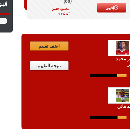
(88)
ألب
إنتهى
محمود حسن
تريزيجيه
اضف تقييم
 محمد
ر
نتيجة التقييم
12
shots
 هاني
12
shots