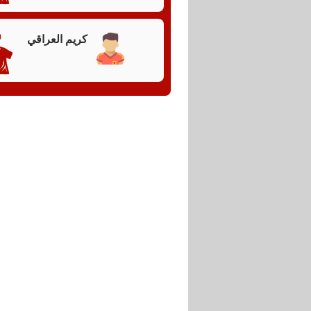
حمراء
30
0
الاهلي يحاول 
ضربة
كريم العراقي
مخالفة لمروا
حرة
23
تسديدة
تسديدة قوية
خارج
المرمى
20
كرة في
المصري يحاو
وسط
لمهاجمة الم
الملعب
15
تسديدة
محاولة توغل
على
المرمى
10
كرة في
المباراة محص
وسط
المصري للوص
الملعب