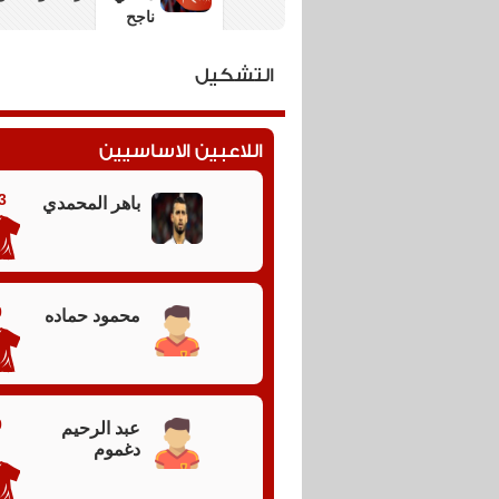
ناجح
47
تسديدة
التشكيل
تسديدة من ا
خارج
المرمى
اللاعبين الاساسيين
45
وقت
3 دقائق وقت بدل ضائع
بدل
3
باهر المحمدي
الضائع
45
انتهاء
نهاية الشوط 
الشوط
0
محمود حماده
الأول
45
بداية
بداية الشوط 
الشوط
الثاني
0
عبد الرحيم
دغموم
37
طرد لياسين م
بطاقة
موقف انفراد