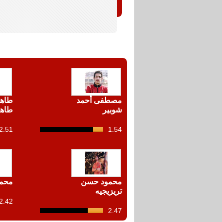
مصطفى أحمد
طاهر
شوبير
طاه
2.51
1.54
12
shots
محمود حسن
محمد
تريزيجيه
2.42
2.47
12
shots