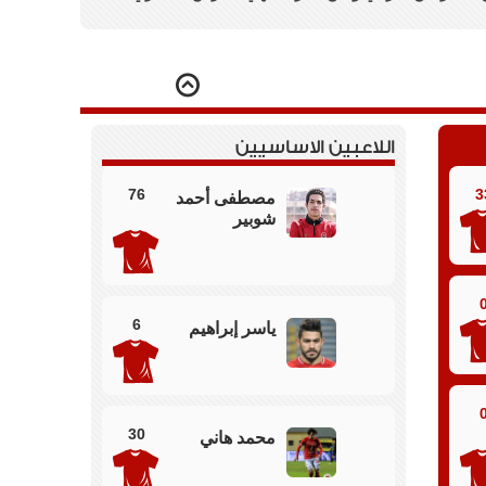
لعش ولكن بعيدة عن مرمي شوبير
اللاعبين الاساسيين
76
3
مصطفى أحمد
شوبير
الاول بتقدم الاهلي علي المصري
6
ياسر إبراهيم
القاني
30
محمد هاني
رعي بعد مرتدة للمصري وعغرقلة لمهاجم المصري في