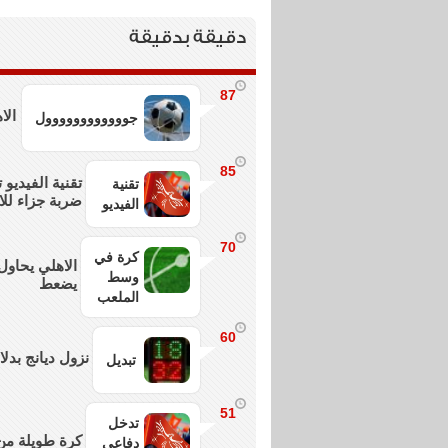
دقيقة بدقيقة
87
الا
جوووووووووووول
85
تقنية الفيدي
تقنية
ضربة جزاء للا
الفيديو
70
كرة في
الاهلي يحاو
وسط
يضعط
الملعب
60
نزول ديانج بدل
تبديل
51
تدخل
كرة طويلة من
دفاعي