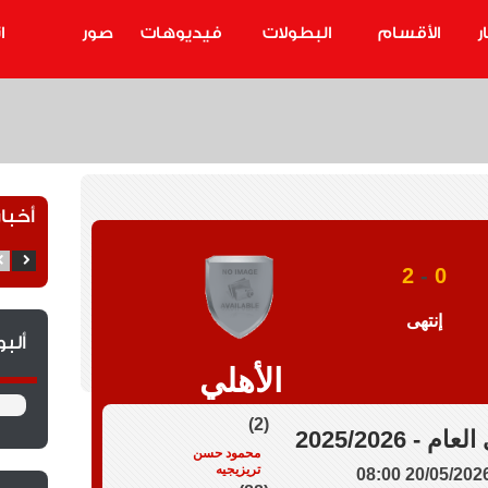
ر
الأقسام
البطولات
فيديوهات
صور
ا
أخبار
2
-
0
إنتهى
ألب
الأهلي
(2)
م - 2025/2026
محمود حسن
تريزيجيه
20/05/2026 08:0