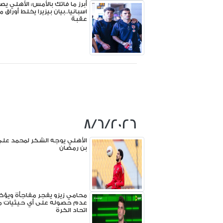
أبرز ما فاتك بالأمس: الأهلي ي
اسبانيا..بيان بيزيرا يخلط أوراق 
عقبة
8/6/2026
الأهلي يوجه الشكر لمحمد عل
بن رمضان
محامي زيزو يفجر مفاجأة ويؤك
عدم حصوله على أي حيثيات م
اتحاد الكرة