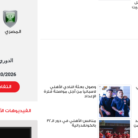
صل
ميت
المصري
الدوري العا
5/20/2026 التوقيت 
التفا
ي
وصول بعثة النادي الأهلي
لاسبانيا من أجل مواصلة فترة
الإعداد
الفيديوهات ال
د
منافس الأهلي في دور الـ32
ن
بالكونفدرالية