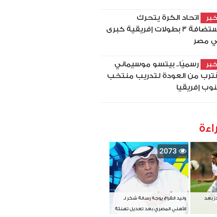
اتحاد الكرة يتحرك
بر
لاستضافة 3 بطولات إفريقية كبرى
 مصر
رسميًا.. بيتسو موسيماني
بر
ترب من العودة لتدريب منتخب
وب إفريقيا
اءة
2073
دز بعد
وليد الفراج يوجه رسالة شكر لـ
الأهلي المصري بعد تعديل تهنئة