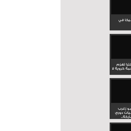
جيكا في
لترا تهزم
ي ملحمة كروية لا
و زغرب
يات دوري
كة...