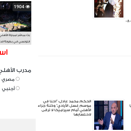
1904
مواعيد مباريات اليوم السبت 8-8-
بث مباشر لمباراة الأهلي
التونسي في بطولة الد
الأفريقي BAL
اس
مدرب الأهلي
مصري
أجنبي
الحكم محمد عادل: "احنا في
موسم غسل الأيادي" وكلة جزاء
الأهلي أمام سيراميكا لا ترقى
لاحتسابها