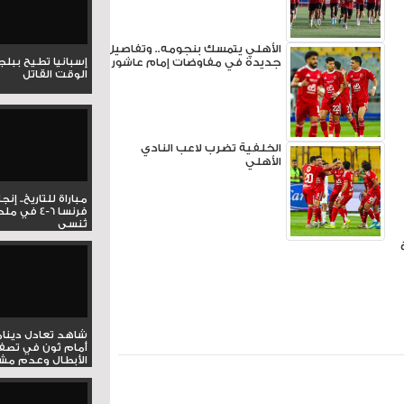
الأهلي يتمسك بنجومه.. وتفاصيل
إسبانيا تطيح ببل
جديدة في مفاوضات إمام عاشور
الوقت القاتل
الخلفية تضرب لاعب النادي
الأهلي
مباراة للتاريخ.. إنج
فرنسا 6-4 ف
تُنسى
شاهد تعادل دينام
أمام ثون في تصف
الأبطال وعدم مشار