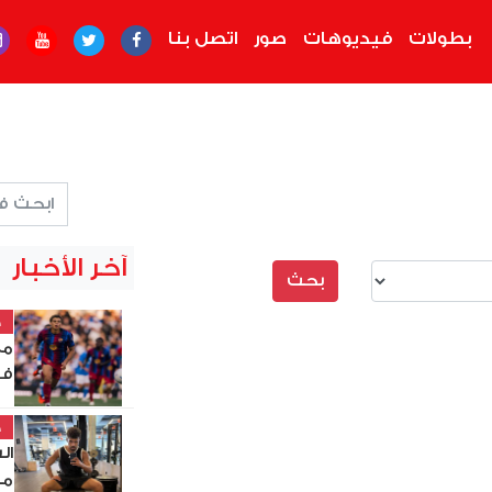
بطولات
فيديوهات
صور
اتصل بنا
آخر الأخبار
خ
مع
فو
خ
ال
مر