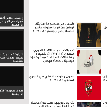
إمبولو يتلقى أغر
حمراء في المونديا
الأهلي في المجموعة الثالثة..
الأرجنتين
ول
الإعلان عن قرعة بطولة كأس
عاصمة مصر لموسم 2026-2027
تعديلات جديدة للائحة الدوري
المصري (2026-2027): تقليص
لا يتوقف.. حمزة ع
مهلة الأخطاء التحكيمية وقفزة
يسجل هدفه الثان
قياسية لمكافأة البطل
برشلونة
لى
جدول مباريات الأهلي في الدوري
لات
المصري 2026-2027
هدف جوردون الأو
الأرجنتين
..
تقارير: تريزيجيه لعب دورًا حاسمًا
في انتقال محمد صلاح إلى