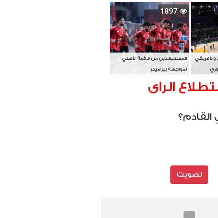
بطل آسيا
1897
 والأفريقي
المستبعدين من قائمة الأهلي
وري
لمواجهة بيراميدز
تطلاع الراى
 القادم؟
تصويت