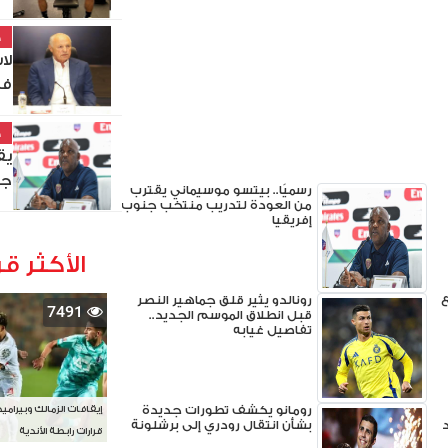
خ
في
خ
يق
جن
رسميًا.. بيتسو موسيماني يقترب
من العودة لتدريب منتخب جنوب
إفريقيا
الأكثر قر
ع
رونالدو يثير قلق جماهير النصر
7491
قبل انطلاق الموسم الجديد..
تفاصيل غيابه
رومانو يكشف تطورات جديدة
إيقافات الزمالك وبيرامي
وعد
بشأن انتقال رودري إلى برشلونة
قرارات رابطة الأندية