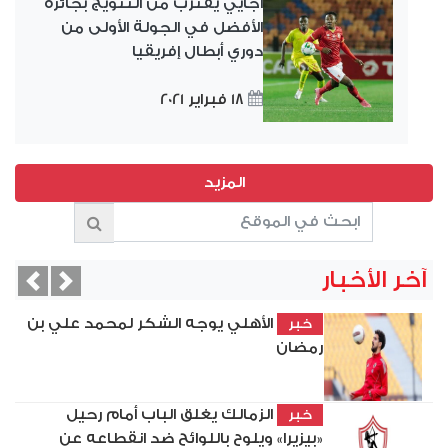
أجايي يقترب من التتويج بجائزة
الأفضل في الجولة الأولى من
دوري أبطال إفريقيا
18 فبراير 2021
آخر الأخبار
vious
Next
الأهلي يوجه الشكر لمحمد علي بن
خبر
رمضان
الزمالك يغلق الباب أمام رحيل
خبر
«بيزيرا» ويلوح باللوائح ضد انقطاعه عن