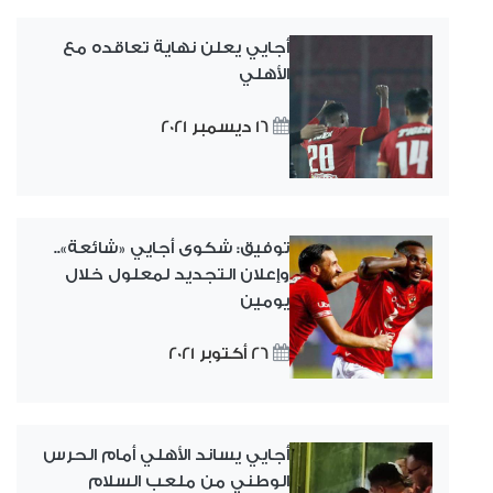
أجايي يعلن نهاية تعاقده مع
الأهلي
16 ديسمبر 2021
توفيق: شكوى أجايي «شائعة»..
وإعلان التجديد لمعلول خلال
يومين
26 أكتوبر 2021
أجايي يساند الأهلي أمام الحرس
الوطني من ملعب السلام