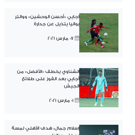
اجايي «أحسن الوحشين» ووالتر
بواليا يتذيل عن جدارة
07 مارس 2021
الشناوي يخطف «الأفضل» من
أجايي بعد الفوز على طلائع
الجيش
01 مارس 2021
إسلام جمال: هدف الأهلي لمسة