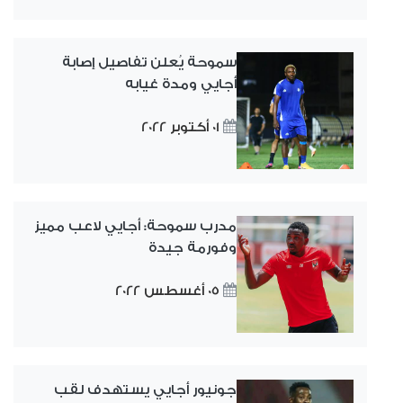
سموحة يُعلن تفاصيل إصابة
أجايي ومدة غيابه
01 أكتوبر 2022
مدرب سموحة: أجايي لاعب مميز
وفورمة جيدة
05 أغسطس 2022
جونيور أجايي يستهدف لقب