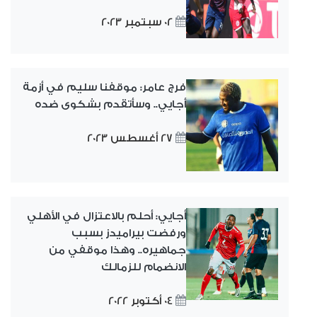
02 سبتمبر 2023
فرج عامر: موقفنا سليم في أزمة
أجايي.. وسأتقدم بشكوى ضده
27 أغسطس 2023
أجايي: أحلم بالاعتزال في الأهلي
ورفضت بيراميدز بسبب
جماهيره.. وهذا موقفي من
الانضمام للزمالك
04 أكتوبر 2022