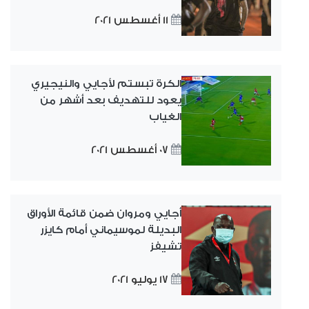
11 أغسطس 2021
الكرة تبستم لأجايي والنيجيري
يعود للتهديف بعد أشهر من
الغياب
07 أغسطس 2021
أجايي ومروان ضمن قائمة الأوراق
البديلة لموسيماني أمام كايزر
تشيفز
17 يوليو 2021