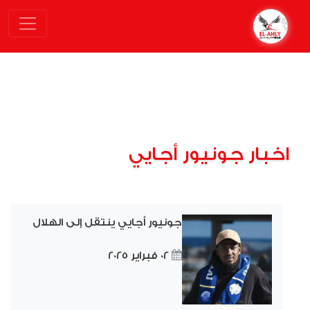
اخبار جونيور أجايي
جونيور أجايي ينتقل إلى الهلال
02 فبراير 2025