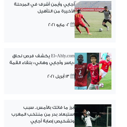
أجايي وأيمن أشرف في المرحلة
الأخيرة من التأهيل
02 مايو 2021
El-Ahly.com يكشف فرص لحاق
«ياسر وأجايي وهاني» بلقاء القمة
13 أبريل 2021
أبرز ما فاتك بالأمس.. سبب
استبعاد بدر من منتخب المغرب
وتشخيص إصابة أجايي