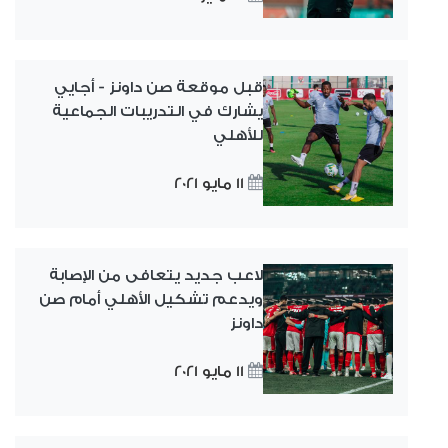
قبل موقعة صن داونز - أجايي
يشارك في التدريبات الجماعية
للأهلي
11 مايو 2021
لاعب جديد يتعافى من الإصابة
ويدعم تشكيل الأهلي أمام صن
داونز
11 مايو 2021