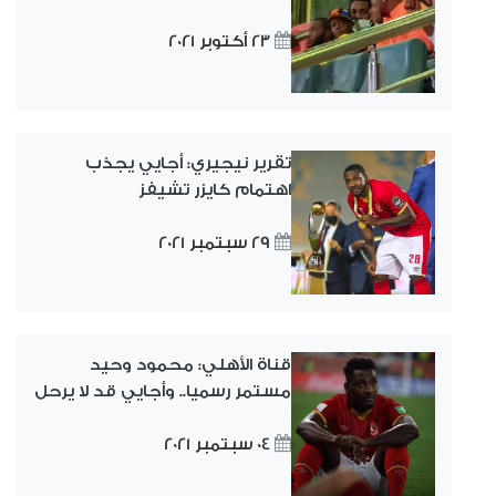
23 أكتوبر 2021
تقرير نيجيري: أجايي يجذب
اهتمام كايزر تشيفز
29 سبتمبر 2021
قناة الأهلي: محمود وحيد
مستمر رسميا.. وأجايي قد لا يرحل
04 سبتمبر 2021