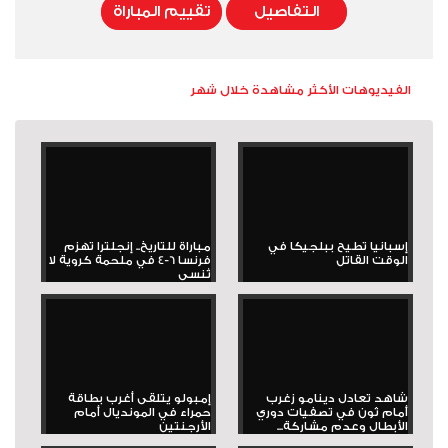
التفاصيل
تقييم المباراة
الفيديوهات الأكثر مشاهدة خلال شهر
إسبانيا تطيح ببلجيكا في
مباراة للتاريخ.. إنجلترا تهزم
الوقت القاتل
فرنسا 6-4 في ملحمة كروية لا
تُنسى
شاهد تعادل دينامو زغرب
إمبولو يتلقى أغرب بطاقة
أمام ثون في تصفيات دوري
حمراء في المونديال أمام
الأبطال وعدم مشاركة...
الأرجنتين