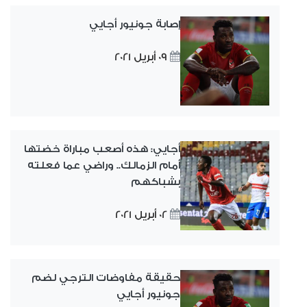
إصابة جونيور أجايي
09 أبريل 2021
أجايي: هذه أصعب مباراة خضتها
أمام الزمالك.. وراضي عما فعلته
بشباكهم
02 أبريل 2021
حقيقة مفاوضات الترجي لضم
جونيور أجايي