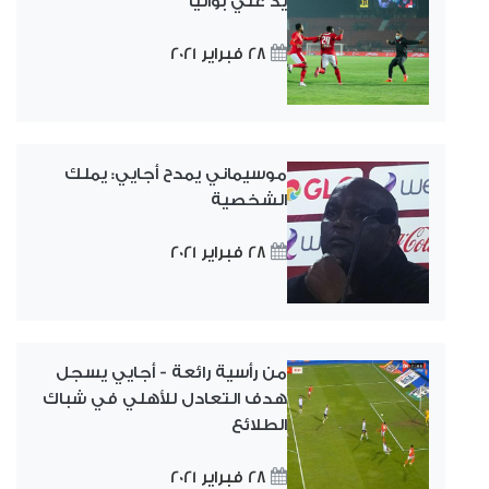
يد علي بواليا
28 فبراير 2021
موسيماني يمدح أجايي: يملك
الشخصية
28 فبراير 2021
من رأسية رائعة - أجايي يسجل
هدف التعادل للأهلي في شباك
الطلائع
28 فبراير 2021