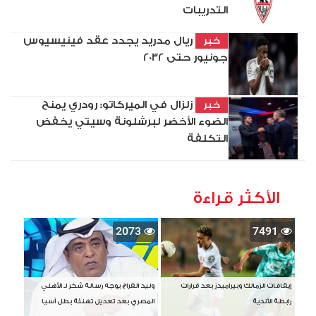
التدريبات
ريال مدريد يجدد عقد فينيسيوس
خبر
جونيور حتى 2032
زلزال في الميركاتو: رودري يمنح
خبر
الضوء الأخضر لبرشلونة وسيتي يخفض
التكلفة
الأكثر قراءة
2073
7491
إيقافات الزمالك وبيراميدز بعد قرارات
وليد الفراج يوجه رسالة شكر لـ الأهلي
رابطة الأندية
المصري بعد تعديل تهنئة بطل آسيا