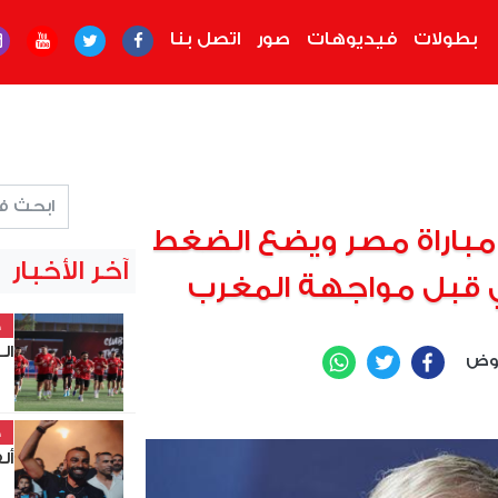
بطولات
فيديوهات
صور
اتصل بنا
باراة مصر ويضع الضغط
آخر الأخبار
ي قبل مواجهة المغرب
خ
الـ32 بالكونفدرالية
عوض
WhatsApp
Twitter
Facebook
خ
أل