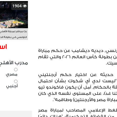
1904
بث مباشر لمباراة الأهلي
التونسي في بطولة الد
الأفريقي BAL
اس
رنسي, ديديه ديشامب عن حكم مباراة
فرنسا أمام المغرب في دور الـ8 من بطولة كأس العالم 2026 والتي تقام
مدرب الأهلي
سيك.
مصري
ديثه عن اختيار حكم أرجنتيني
 " "ليست لدي أي شكوك بشأن احتمال
أجنبي
قة بالحكام, آمل أن يكون فاكوندو تيو
نا غدًا، على المستوى نفسه الذي كان
راة مصر والأرجنتين) وطاقمه".
غط الإعلامي المصاحب لمباراة مصر
ن الفضائح التحكيمية: "هناك دائمًا