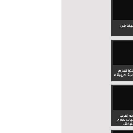
جيكا في
لترا تهزم
ي ملحمة كروية لا
و زغرب
يات دوري
كة...