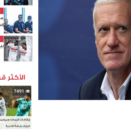
خ
مط
إس
خ
بي
الأكثر قر
7491
إيقافات الزمالك وبيرامي
قرارات رابطة الأندية