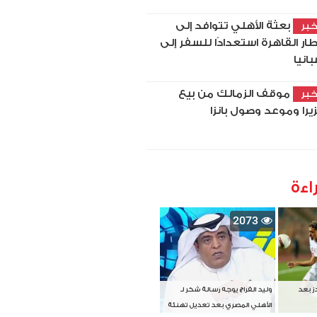
بعثة الأهلي تتوافد إلى
بر
ار القاهرة استعدادًا للسفر إلى
بانيا
موقف الزمالك من بيع
بر
زيرا وموعد وصول بانزا
اءة
2073
دز بعد
وليد الفراج يوجه رسالة شكر لـ
الأهلي المصري بعد تعديل تهنئة