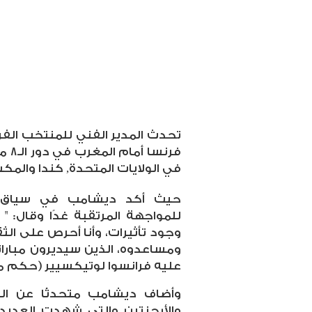
تحدث المدير الفني للمنتخب الف
في الولايات المتحدة, كندا والمك
حيث أكد ديشامب في سياق ح
للمواجهة المرتقبة غدًا وقال:
وجود تأثيرات، وأنا أحرص على الث
ومساعدوه، الذين سيديرون مبارات
عليه فرانسوا لوتيكسيير (حكم مبا
وأضاف ديشامب متحدثًا عن الل
والأرجنتين والتي شهدت العديد م