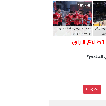
بطل آسيا
1897
 والأفريقي
المستبعدين من قائمة الأهلي
وري
لمواجهة بيراميدز
تطلاع الراى
 القادم؟
تصويت