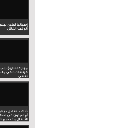
إسبانيا تطيح ببل
الوقت القاتل
مباراة للتاريخ.. إنج
فرنسا 6-4 ف
تُنسى
شاهد تعادل دينام
أمام ثون في تصف
الأبطال وعدم مشار