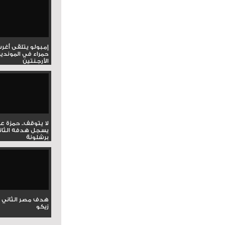
إمبولو يتلقى أغر
حمراء في المونديا
الأرجنتين
لا يتوقف.. حمزة ع
يسجل هدفه الثان
برشلونة
هدف مصر الثاني 
زيكو