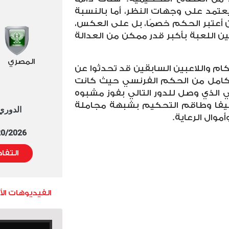
يعتمد على وجهات النظر، أما بالنسبة
 أعتبر الحكم خصمًا، بل على العكس،
 اللعبة بأكبر قدر ممكن من العدالة
المصري
كام واللاعبين السابقين قد تحدثوا عن
ز كامل من الحكم الفرنسي حيث كانت
ني الذي وصل للدور التالي بفوز مشبوه
للفيفا وطاقم التحكيم بشبهة مجاملة
الدوري العا
موال الرعاية.
5/20/2026 التوقيت 
التفا
الفيديوهات ال