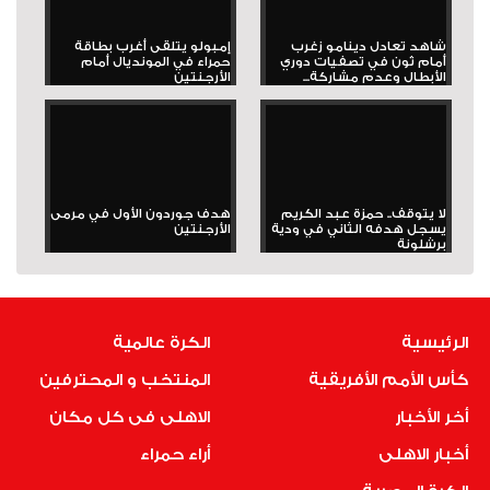
شاهد تعادل دينامو زغرب
إمبولو يتلقى أغرب بطاقة
أمام ثون في تصفيات دوري
حمراء في المونديال أمام
الأبطال وعدم مشاركة...
الأرجنتين
لا يتوقف.. حمزة عبد الكريم
هدف جوردون الأول في مرمى
يسجل هدفه الثاني في ودية
الأرجنتين
برشلونة
الرئيسية
الكرة عالمية
كأس الأمم الأفريقية
المنتخب و المحترفين
أخر الأخبار
الاهلى فى كل مكان
أخبار الاهلى
أراء حمراء