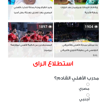
إيقافات الزمالك وبيراميدز بعد قرارات
وليد الفراج يوجه رسالة شكر لـ الأهلي
رابطة الأندية
المصري بعد تعديل تهنئة بطل آسيا
1897
1904
بث مباشر لمباراة الأهلي والأفريقي
المستبعدين من قائمة الأهلي لمواجهة
التونسي في بطولة الدوري الأفريقي
بيراميدز
BAL
استطلاع الراى
مدرب الأهلي القادم؟
مصري
أجنبي