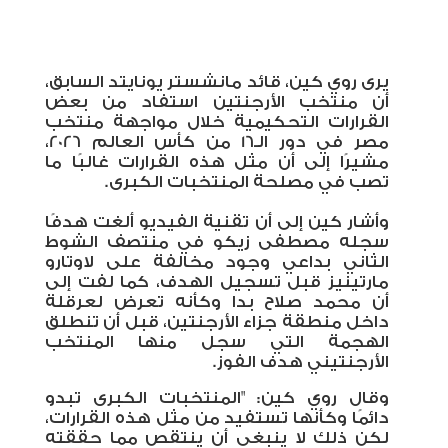
يرى روي كين، قائد مانشستر يونايتد السابق،
أن منتخب الأرجنتين استفاد من بعض
القرارات التحكيمية خلال مواجهة منتخب
مصر في دور الـ16 من كأس العالم 2026،
مشيرًا إلى أن مثل هذه القرارات غالبًا ما
تصب في مصلحة المنتخبات الكبرى
.
وأشار كين إلى أن تقنية الفيديو ألغت هدفًا
سجله مصطفى زيكو في منتصف الشوط
الثاني بداعي وجود مخالفة على لاوتارو
مارتينيز قبل تسجيل الهدف، كما لفت إلى
أن محمد صلاح بدا وكأنه تعرض لعرقلة
داخل منطقة جزاء الأرجنتين، قبل أن تنطلق
الهجمة التي سجل منها المنتخب
الأرجنتيني هدف الفوز
.
وقال روي كين: "المنتخبات الكبرى تبدو
دائمًا وكأنها تستفيد من مثل هذه القرارات،
لكن ذلك لا ينبغي أن ينتقص مما حققته