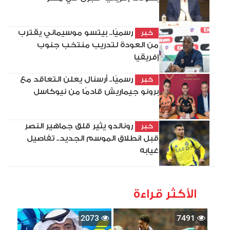
رسميًا.. بيتسو موسيماني يقترب
خبر
من العودة لتدريب منتخب جنوب
إفريقيا
رسميًا.. أرسنال يعلن التعاقد مع
خبر
برونو جيماريش قادمًا من نيوكاسل
رونالدو يثير قلق جماهير النصر
خبر
قبل انطلاق الموسم الجديد.. تفاصيل
غيابه
الأكثر قراءة
2073
7491