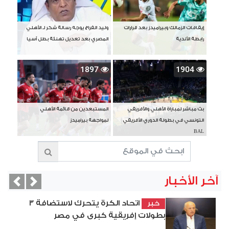
إيقافات الزمالك وبيراميدز بعد قرارات
وليد الفراج يوجه رسالة شكر لـ الأهلي
رابطة الأندية
المصري بعد تعديل تهنئة بطل آسيا
1897
1904
بث مباشر لمباراة الأهلي والأفريقي
المستبعدين من قائمة الأهلي
التونسي في بطولة الدوري الأفريقي
لمواجهة بيراميدز
BAL
آخر الأخبار
vious
Next
اتحاد الكرة يتحرك لاستضافة 3
خبر
بطولات إفريقية كبرى في مصر