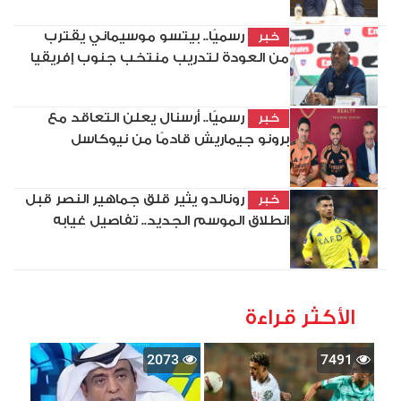
رسميًا.. بيتسو موسيماني يقترب
خبر
من العودة لتدريب منتخب جنوب إفريقيا
رسميًا.. أرسنال يعلن التعاقد مع
خبر
برونو جيماريش قادمًا من نيوكاسل
رونالدو يثير قلق جماهير النصر قبل
خبر
انطلاق الموسم الجديد.. تفاصيل غيابه
الأكثر قراءة
2073
7491