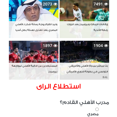
2073
7491
إيقافات الزمالك وبيراميدز بعد قرارات
وليد الفراج يوجه رسالة شكر لـ الأهلي
رابطة الأندية
المصري بعد تعديل تهنئة بطل آسيا
1897
1904
بث مباشر لمباراة الأهلي والأفريقي
المستبعدين من قائمة الأهلي لمواجهة
التونسي في بطولة الدوري الأفريقي
بيراميدز
BAL
استطلاع الراى
مدرب الأهلي القادم؟
مصري