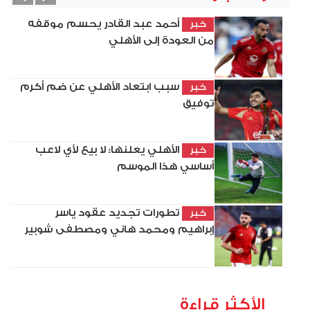
vious
Next
أحمد عبد القادر يحسم موقفه
خبر
من العودة إلى الأهلي
سبب ابتعاد الأهلي عن ضم أكرم
خبر
توفيق
الأهلي يعلنها: لا بيع لأي لاعب
خبر
أساسي هذا الموسم
تطورات تجديد عقود ياسر
خبر
إبراهيم ومحمد هاني ومصطفى شوبير
الأكثر قراءة