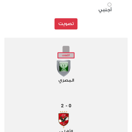
أجنبي
تصويت
المصري
2
0
-
الأهلي