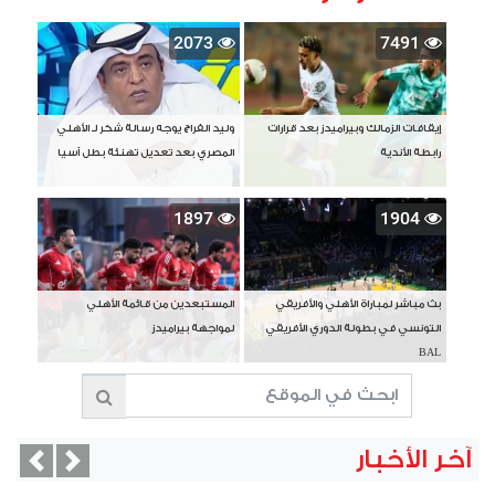
2073
7491
إيقافات الزمالك وبيراميدز بعد قرارات
وليد الفراج يوجه رسالة شكر لـ الأهلي
رابطة الأندية
المصري بعد تعديل تهنئة بطل آسيا
1897
1904
بث مباشر لمباراة الأهلي والأفريقي
المستبعدين من قائمة الأهلي
التونسي في بطولة الدوري الأفريقي
لمواجهة بيراميدز
BAL
آخر الأخبار
vious
Next