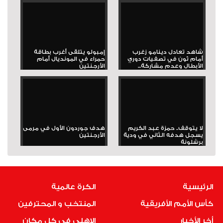
شاهد تعادل دينامو زغرب
إمبولو يتلقى أغرب بطاقة
أمام ثون في تصفيات دوري
حمراء في المونديال أمام
الأبطال وعدم مشاركة...
الأرجنتين
لا يتوقف.. حمزة عبد الكريم
هدف جوردون الأول في مرمى
يسجل هدفه الثاني في ودية
الأرجنتين
برشلونة
الرئيسية
الكرة عالمية
كأس الأمم الأفريقية
المنتخب و المحترفين
أخر الأخبار
الاهلى فى كل مكان