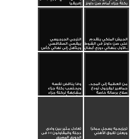
ركلة جزاء أمام صن داونز
إفريقيا
الجيش الملكي يتقدم
الترجي الجرجيسي
على صن داونز في الشوط
ييقصي الصفاقسي
الأول بنهائي دوري أبطال...
ويتأهل إلى نهائي كأس
تونس
من العظمة إلى المجد..
وفا يناقض نفسه
جماهير ليفربول تودع
ويحتسب ركلة جزاء
صلاح برسالة خاصة
مشابهة لركلة جزاء
الأهلي أمام...
تريزيجيه يسجل مبكرًا
تعادل مثير بين وادى
ويعلن تفوق الأهلي
دجلة والمقاولون 1-1 فى
الدورى المصرى