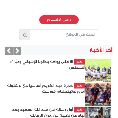
»
كل الأقسام
آخر الأخبار
vious
Next
الأهلي يواجه بادالونا الإسباني وديًّا 12
خبر
أغسطس
حمزة عبد الكريم أساسيًا مع برشلونة
خبر
أمام نوتينجهام فورست
أول رسالة من عبد الله السعيد بعد
خبر
أنباء عن تغيبه عن مران الزمالك