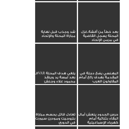
بعد خطأ من أفشة..غزل
شد وجذب قبل نهاية
المحلة يسجل القاضية
مباراة المحلة والإتحاد
في مرمى الإتحاد
البهنسي يضع دجلة في
الـVAR يلغي هدف المحلة
المقدمة بهدف رائع أمام
بعد لمسة يد وينقذ
المقاولون العرب
محمود علاء وجنش
حرس الحدود ينعش آمال
تعادل قاتل يحسم مباراة
البقاء بثنائية أمام
بتروجيت ومودرن سبورت
كهرباء الإسماعيلية
في الدوري