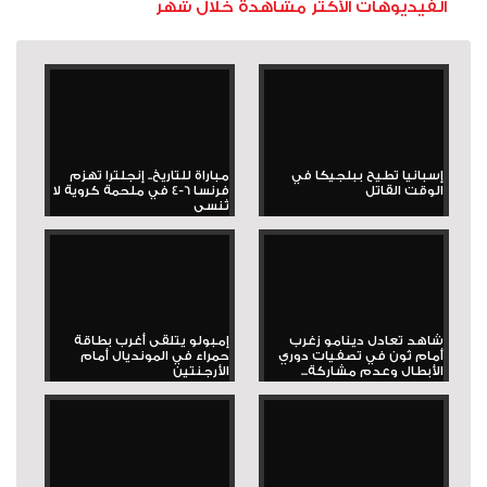
الفيديوهات الأكثر مشاهدة خلال شهر
إسبانيا تطيح ببلجيكا في
مباراة للتاريخ.. إنجلترا تهزم
الوقت القاتل
فرنسا 6-4 في ملحمة كروية لا
تُنسى
شاهد تعادل دينامو زغرب
إمبولو يتلقى أغرب بطاقة
أمام ثون في تصفيات دوري
حمراء في المونديال أمام
الأبطال وعدم مشاركة...
الأرجنتين