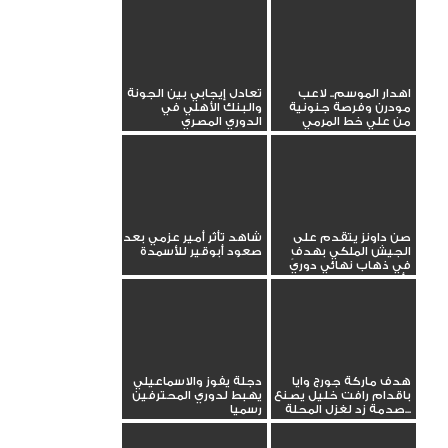
اهدار الموسم.. لاعب
تعادل إيجابي بين الجونة
مودرن وفرصة جنونية
والبنك الأهلي في
من علي خط المرمي
الدوري المصري
صن داونز يتقدم على
شاهد تأثر أمير عزمي بعد
الجيش الملكي بهدفٍ
صعود أبوقير للأسمدة
في ذهاب نهائي دوري
أبطال...
هدف ماركة جورج وايا
دجلة يفوز والاسماعيلي
باقدام رافت خليل يصنع
يهبط لدوري المحترفين
صدمة زد لغزل المحلة...
رسميا