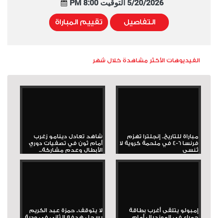
5/20/2026 التوقيت 8:00 PM
التفاصيل
تقييم المباراة
الفيديوهات الأكثر مشاهدة خلال شهر
مباراة للتاريخ.. إنجلترا تهزم
شاهد تعادل دينامو زغرب
فرنسا 6-4 في ملحمة كروية لا
أمام ثون في تصفيات دوري
تُنسى
الأبطال وعدم مشاركة...
إمبولو يتلقى أغرب بطاقة
لا يتوقف.. حمزة عبد الكريم
حمراء في المونديال أمام
يسجل هدفه الثاني في ودية