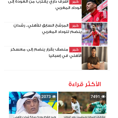
أشرف داري يقترب من العودة إلى
خبر
الوداد المغربي
المرشح السابق للأهلي.. رشدان
خبر
ينضم للوداد المغربي
منصف بقرار ينضم إلى معسكر
خبر
الأهلي في إسبانيا
الأكثر قراءة
2073
7491
إيقافات الزمالك وبيراميدز بعد قرارات
وليد الفراج يوجه رسالة شكر لـ الأهلي