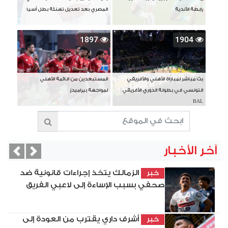
رابطة الأندية
المصري بعد تعديل تهنئة بطل آسيا
1897
1904
بث مباشر لمباراة الأهلي والأفريقي
المستبعدين من قائمة الأهلي
التونسي في بطولة الدوري الأفريقي
لمواجهة بيراميدز
BAL
آخر الأخبار
vious
Next
الزمالك يتخذ إجراءات قانونية ضد
خبر
صحفي بسبب الإساءة إلى لاعبي الفريق
أشرف داري يقترب من العودة إلى
خبر