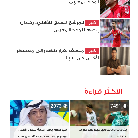
الوداد المغربي
المرشح السابق للأهلي.. رشدان
خبر
ينضم للوداد المغربي
منصف بقرار ينضم إلى معسكر
خبر
الأهلي في إسبانيا
الأكثر قراءة
2073
7491
إيقافات الزمالك وبيراميدز بعد قرارات
وليد الفراج يوجه رسالة شكر لـ الأهلي
رابطة الأندية
المصري بعد تعديل تهنئة بطل آسيا