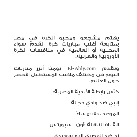
يهتم مشجعو ومحبو الكرة في مصر
بمتابعة أغلب مباريات كرة القدم سواء
المحلية أو العالمية في منافسات الكرة
الأوروبية والعربية
.
ويقدم
El-Ahly.com
يوميًا أبرز مباريات
اليوم في مختلف ملاعب المستطيل الأخضر
حول العالم.
كأس رابطة الأندية المصرية:
إنبي ضد وادي دجلة
الموعد
: 05:00
مساءً
القناة الناقلة
:
أون
سبورتس
زد ضد المصري البورسعيدي