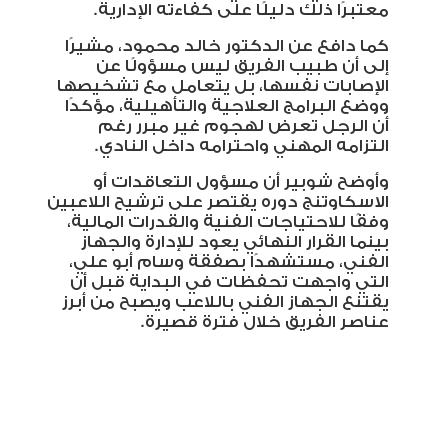
معتبرًا ذلك دليلًا على كفاءته الإدارية
.
كما دافع عن الدكتور خالد محمود، مشيرًا
إلى أن طبيب الفريق ليس مسؤولًا عن
الإصابات نفسها، بل يتعامل مع تشخيصها
ووضع البرامج العلاجية والتأهيلية، مؤكدًا
أن الرجل تعرض لهجوم غير مبرر رغم
التزامه المهني واحترامه داخل النادي
.
وأوضح شوبير أن مسؤول التعاقدات أو
الاسكاوتنج دوره يقتصر على ترشيح اللاعبين
وفقًا للاحتياجات الفنية والقدرات المالية،
بينما القرار النهائي يعود للإدارة والجهاز
الفني، مستشهدًا بصفقة وسام أبو علي،
التي واجهت تحفظات في البداية قبل أن
يقتنع الجهاز الفني باللاعب ويصبح من أبرز
عناصر الفريق خلال فترة قصيرة
.