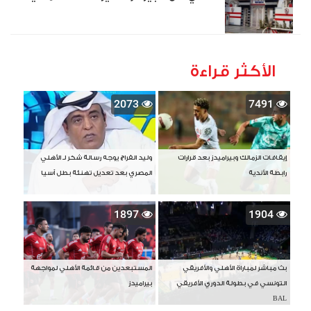
الأكثر قراءة
2073
7491
إيقافات الزمالك وبيراميدز بعد قرارات
وليد الفراج يوجه رسالة شكر لـ الأهلي
رابطة الأندية
المصري بعد تعديل تهنئة بطل آسيا
1897
1904
بث مباشر لمباراة الأهلي والأفريقي
المستبعدين من قائمة الأهلي لمواجهة
التونسي في بطولة الدوري الأفريقي
بيراميدز
BAL