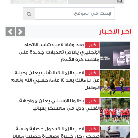
BAL
آخر الأخبار
vious
Next
بعد وفاة لاعب شاب.. الاتحاد
خبر
الإنجليزي يفرض تعديلات جديدة على
ملاعب كرة القدم
لاعب الزمالك الشاب يعلن رحيله
خبر
عن الزمالك بعد 14 عامًا: حسبي الله ونعم
الوكيل
بادالونا الإسباني يعلن مواجهة
خبر
الأهلي وديًا في معسكر إسبانيا
لاعب الزمالك: دول عصابة ولسة
خبر
هحكي كل كبيرة وصغيرة حصلت معايا