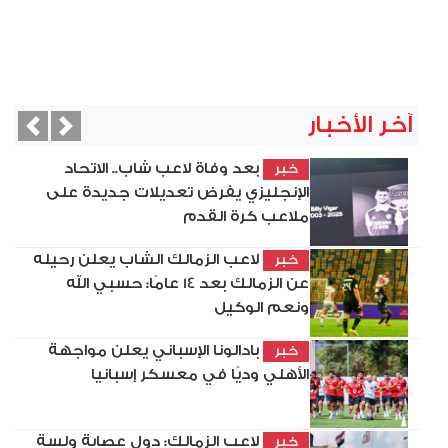
آخر الأخبار
vious
Next
بعد وفاة لاعب شاب.. الاتحاد
خبر
الإنجليزي يفرض تعديلات جديدة على
ملاعب كرة القدم
لاعب الزمالك الشاب يعلن رحيله
خبر
عن الزمالك بعد 14 عامًا: حسبي الله
ونعم الوكيل
بادالونا الإسباني يعلن مواجهة
خبر
الأهلي وديًا في معسكر إسبانيا
لاعب الزمالك: دول عصابة ولسة
خبر