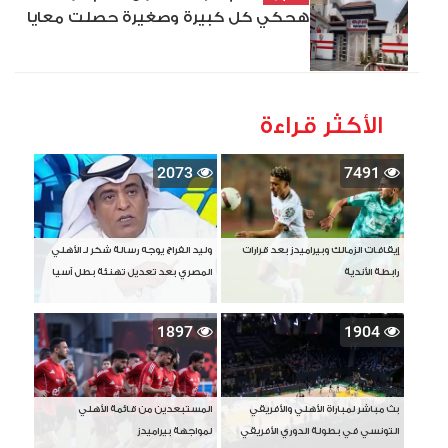
هحكي كل كبيرة وصغيرة حصلت معايا
الأكثر قراءة
2073
7491
إيقافات الزمالك وبيراميدز بعد قرارات
وليد الفراج يوجه رسالة شكر لـ الأهلي
رابطة الأندية
المصري بعد تعديل تهنئة بطل آسيا
1897
1904
بث مباشر لمباراة الأهلي والأفريقي
المستبعدين من قائمة الأهلي
التونسي في بطولة الدوري الأفريقي
لمواجهة بيراميدز