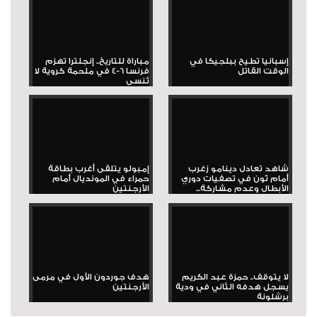
إسبانيا تطيح ببلجيكا في
مباراة للتاريخ.. إنجلترا تهزم
الوقت القاتل
فرنسا 6-4 في ملحمة كروية لا
تُنسى
شاهد تعادل دينامو زغرب
إمبولو يتلقى أغرب بطاقة
أمام ثون في تصفيات دوري
حمراء في المونديال أمام
الأبطال وعدم مشاركة...
الأرجنتين
لا يتوقف.. حمزة عبد الكريم
هدف جوردون الأول في مرمى
يسجل هدفه الثاني في ودية
الأرجنتين
برشلونة