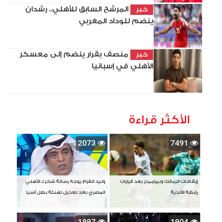
المرشح السابق للأهلي.. رشدان
خبر
ينضم للوداد المغربي
منصف بقرار ينضم إلى معسكر
خبر
الأهلي في إسبانيا
الأكثر قراءة
2073
7491
إيقافات الزمالك وبيراميدز بعد قرارات
وليد الفراج يوجه رسالة شكر لـ الأهلي
رابطة الأندية
المصري بعد تعديل تهنئة بطل آسيا
1897
1904