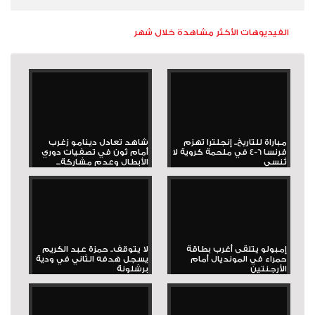
الفيديوهات الأكثر مشاهدة خلال شهر
مباراة للتاريخ.. إنجلترا تهزم
شاهد تعادل دينامو زغرب
فرنسا 6-4 في ملحمة كروية لا
أمام ثون في تصفيات دوري
تُنسى
الأبطال وعدم مشاركة...
إمبولو يتلقى أغرب بطاقة
لا يتوقف.. حمزة عبد الكريم
حمراء في المونديال أمام
يسجل هدفه الثاني في ودية
الأرجنتين
برشلونة