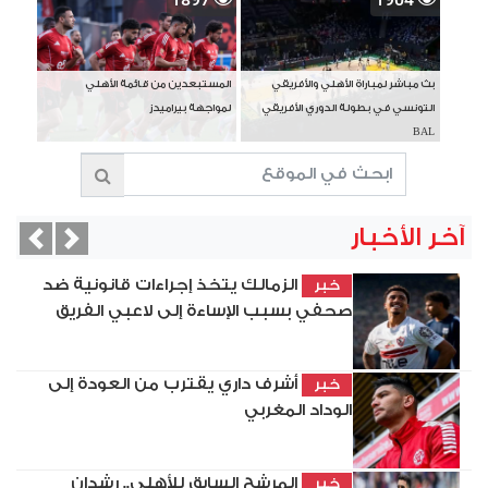
بث مباشر لمباراة الأهلي والأفريقي
المستبعدين من قائمة الأهلي
التونسي في بطولة الدوري الأفريقي
لمواجهة بيراميدز
BAL
آخر الأخبار
vious
Next
الزمالك يتخذ إجراءات قانونية ضد
خبر
صحفي بسبب الإساءة إلى لاعبي الفريق
أشرف داري يقترب من العودة إلى
خبر
الوداد المغربي
المرشح السابق للأهلي.. رشدان
خبر