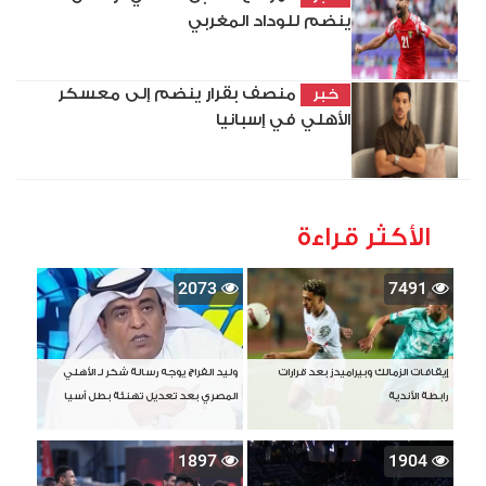
ينضم للوداد المغربي
منصف بقرار ينضم إلى معسكر
خبر
الأهلي في إسبانيا
الأكثر قراءة
2073
7491
إيقافات الزمالك وبيراميدز بعد قرارات
وليد الفراج يوجه رسالة شكر لـ الأهلي
رابطة الأندية
المصري بعد تعديل تهنئة بطل آسيا
1897
1904