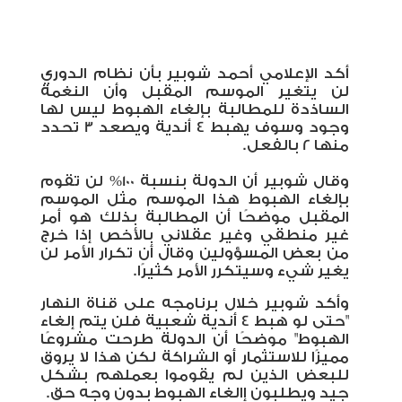
أكد الإعلامي أحمد شوبير بأن نظام الدوري
لن يتغير الموسم المقبل وأن النغمة
الساذدة للمطالبة بإلغاء الهبوط ليس لها
وجود وسوف يهبط 4 أندية ويصعد 3 تحدد
منها 2 بالفعل.
وقال شوبير أن الدولة بنسبة 100% لن تقوم
بإلغاء الهبوط هذا الموسم مثل الموسم
المقبل موضحًا أن المطالبة بذلك هو أمر
غير منطقي وغير عقلاني بالأخص إذا خرج
من بعض المسؤولين وقال أن تكرار الأمر لن
يغير شيء وسيتكرر الأمر كثيرًا.
وأكد شوبير خلال برنامجه على قناة النهار
"حتى لو هبط 4 أندية شعبية فلن يتم إلغاء
الهبوط" موضحًا أن الدولة طرحت مشروعًا
مميزًا للاستثمار أو الشراكة لكن هذا لا يروق
للبعض الذين لم يقوموا بعملهم بشكل
جيد ويطلبون إالغاء الهبوط بدون وجه حق.