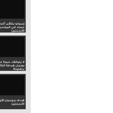
إمبولو يتلقى أغر
حمراء في المونديا
الأرجنتين
لا يتوقف.. حمزة ع
يسجل هدفه الثان
برشلونة
هدف جوردون الأو
الأرجنتين