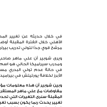
في خلال حديثه عن تغيير المدر
الأهلي خلال الفترة المقبلة أوض
مرشح قوي جدًا لتولي تدريب بيرام
ويرى شوبير أن علي ماهر صاحب 
ومدرب سيراميكا الحالي هو اسم 
في حالة عدم تولي البدري مسئو
الأبرز لخلافة يورتيتش في بيراميد
وبين شوبير أن هذه معلومات مؤكد
مفاوضات مع علي ماهر المستقر م
المقبلة سنرى التغيرات التي تحدث 
تغيير يحدث ربما يكون بسبب تغيي