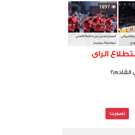
بطل آسيا
1897
 والأفريقي
المستبعدين من قائمة الأهلي
وري
لمواجهة بيراميدز
تطلاع الراى
 القادم؟
تصويت