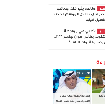
رونالدو يثير قلق جماهير
بر
نصر قبل انطلاق الموسم الجديد..
اصيل غيابه
الأهلي في مواجهة
بر
برشلونة بكأس خوان جامبر 2026..
موعد والقنوات الناقلة
اءة
2073
دز بعد
وليد الفراج يوجه رسالة شكر لـ
الأهلي المصري بعد تعديل تهنئة