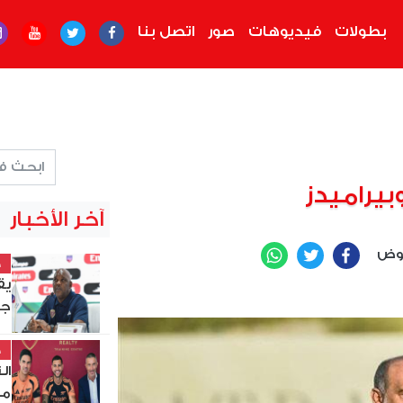
بطولات
فيديوهات
صور
اتصل بنا
بيراميدز
آخر الأخبار
عوض
WhatsApp
Twitter
Facebook
خ
يق
جن
خ
ال
من