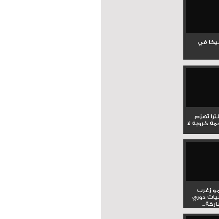
جيكا في
لترا تهزم
ي ملحمة كروية لا
و زغرب
يات دوري
كة...