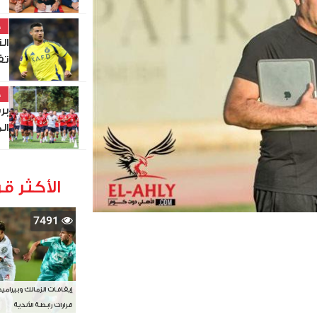
خ
ال
تف
خ
ال
الأكثر قر
7491
إيقافات الزمالك وبيرامي
قرارات رابطة الأندية