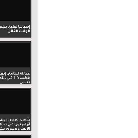
إسبانيا تطيح ببل
الوقت القاتل
مباراة للتاريخ.. إنج
فرنسا 6-4 ف
تُنسى
شاهد تعادل دينام
أمام ثون في تصف
الأبطال وعدم مشار