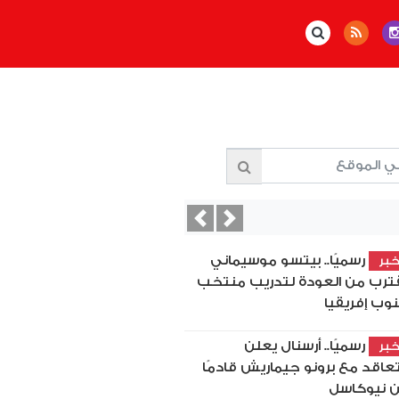
Previous
Next
رسميًا.. بيتسو موسيماني
بر
ترب من العودة لتدريب منتخب
وب إفريقيا
رسميًا.. أرسنال يعلن
بر
تعاقد مع برونو جيماريش قادمًا
 نيوكاسل