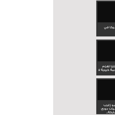
جيكا في
لترا تهزم
ي ملحمة كروية لا
و زغرب
يات دوري
كة...