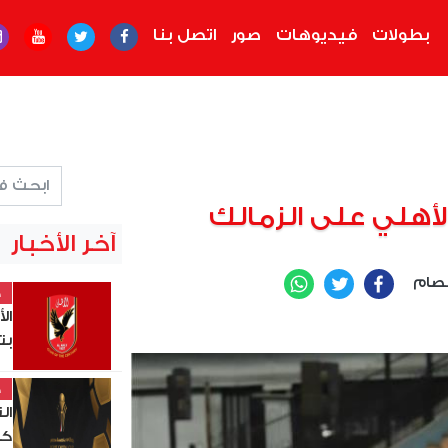
بطولات
فيديوهات
صور
اتصل بنا
الأهلي على الزمالك
آخر الأخبار
صام
WhatsApp
Twitter
Facebook
خ
ال
بت
خ
ال