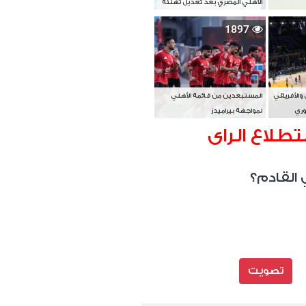
الأهلي المصري بعد تعديل تهنئة
بطل آسيا
1897
 والأفريقي
المستبعدين من قائمة الأهلي
وري
لمواجهة بيراميدز
تطلاع الراى
 القادم؟
تصويت