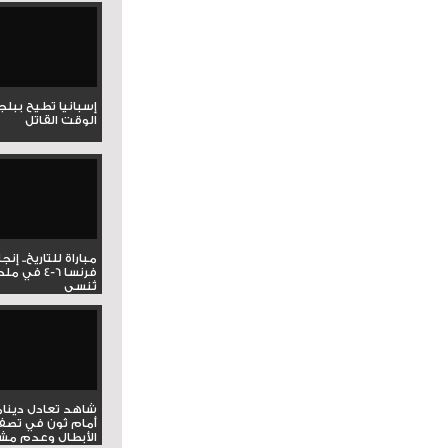
إسبانيا تطيح ببل
الوقت القاتل
مباراة للتاريخ.. إنج
فرنسا 6-4 ف
تُنسى
شاهد تعادل دينام
أمام ثون في تصف
الأبطال وعدم مشار