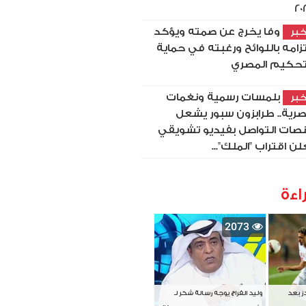
20
وفا يخرج عن صمته ويؤكد
بر
تزامه باللوائح ورغبته في حماية
تحكيم المصري
بلمسات رسمية ونغمات
بر
رية.. طرابزون سبور يشعل
صات التواصل بفيديو تشويقي
لن اقتراب "الملك"...
اءة
2073
دز بعد
وليد الفراج يوجه رسالة شكر لـ