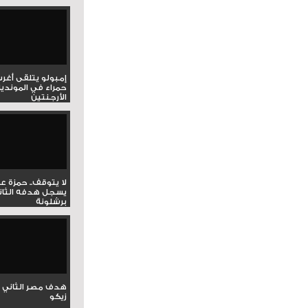
إمبولو يتلقى أغر
حمراء في المونديا
الأرجنتين
لا يتوقف.. حمزة ع
يسجل هدفه الثان
برشلونة
هدف مصر الثاني 
زيكو