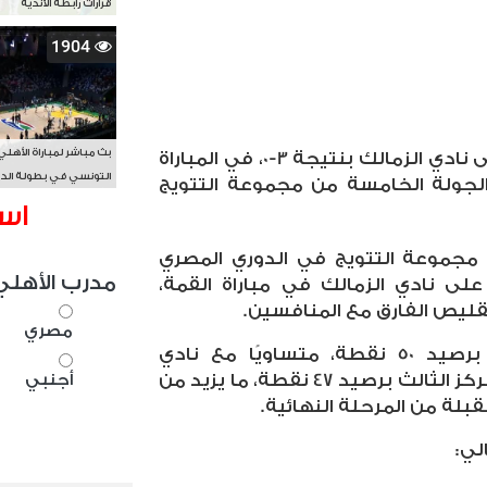
قرارات رابطة الأندية
1904
بث مباشر لمباراة الأهلي
حقق النادي الأهلي فوزًا كبيرًا على نادي الزمالك بنتيجة 3-0، في المباراة
التونسي في بطولة الد
جولة الخامسة من مجموعة التتويج
الأفريقي BAL
اس
مجموعة التتويج في الدوري المصري
مدرب الأهلي
 على نادي الزمالك في مباراة القمة،
تقليص الفارق مع المنافسين
.
مصري
ويتصدر الزمالك جدول الترتيب برصيد 50 نقطة، متساويًا مع نادي
بيراميدز، بينما يأتي الأهلي في المركز الثالث برصيد 47 نقطة، ما يزيد من
أجنبي
بلة من المرحلة النهائية
.
لي
: