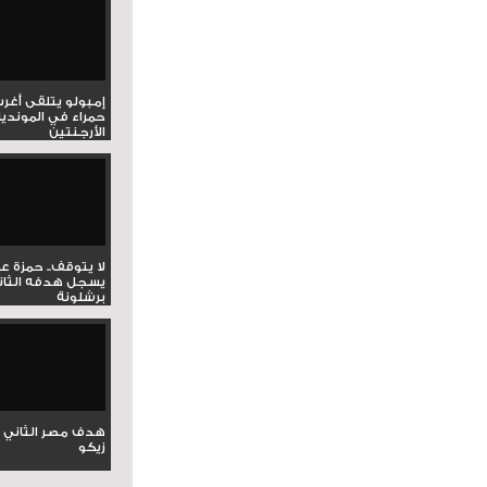
إمبولو يتلقى أغر
حمراء في المونديا
الأرجنتين
لا يتوقف.. حمزة ع
يسجل هدفه الثان
برشلونة
هدف مصر الثاني 
زيكو