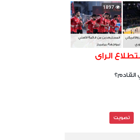
بطل آسيا
1897
 والأفريقي
المستبعدين من قائمة الأهلي
وري
لمواجهة بيراميدز
تطلاع الراى
 القادم؟
تصويت