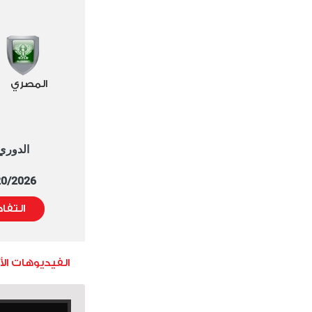
المصري
الدوري العا
5/20/2026 التوقيت 
التفا
الفيديوهات ال