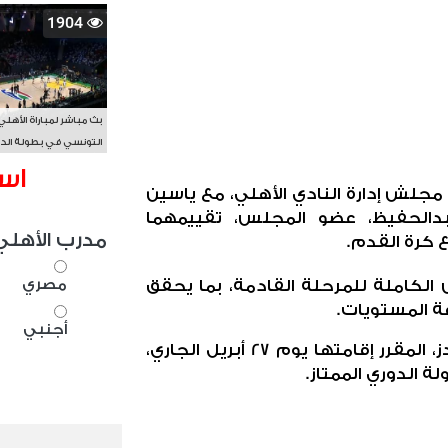
1904
بث مباشر لمباراة الأهلي
التونسي في بطولة الد
الأفريقي BAL
اس
لش إدارة النادي الأهلي، مع ياسين
بدالحفيظ، عضو المجلس، تقييمهما
 كرة القدم.
مدرب الأهلي
الكاملة للمرحلة القادمة، بما يحقق
مصري
ة المستويات.
أجنبي
ويستعد الأهلي لمواجهة بيراميدز، المقرر إقامتها يوم 27 أبريل الجاري،
الدوري الممتاز.