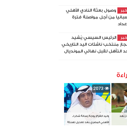
رسميًا..ريال مدريد يعلن
بر
ضمام يان ديوماندي في صفقة
اسية
وكيل عبدالله السعيد
بر
ضح حقيقة موقف اللاعب مع
زمالك
اءة
2073
دز بعد
وليد الفراج يوجه رسالة شكر لـ
الأهلي المصري بعد تعديل تهنئة