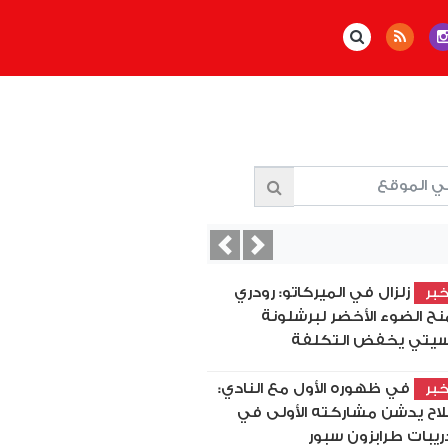
Previous
Next
بيان ناري يفجّر أزمة في
بر
ت عقبة: بيزيرا يُهاجم إدارة
زمالك ويُعلن نهاية رحلته
لمات مؤثرة...
محامي زيزو يفجر مفاجأة
بر
ؤكد عدم حصوله على أي
ثيات من اتحاد الكرة