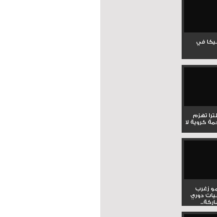
جيكا في
لترا تهزم
ي ملحمة كروية لا
و زغرب
يات دوري
كة...