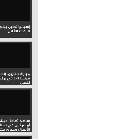
إسبانيا تطيح ببل
الوقت القاتل
مباراة للتاريخ.. إنج
فرنسا 6-4 ف
تُنسى
شاهد تعادل دينام
أمام ثون في تصف
الأبطال وعدم مشار