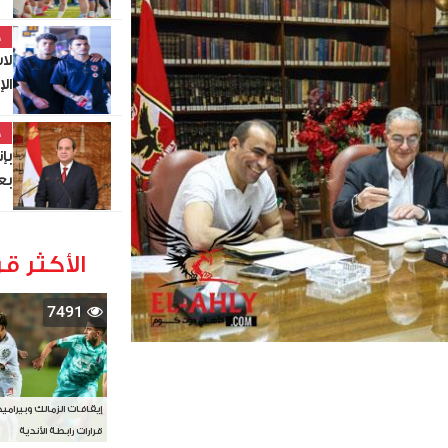
خ
ان
قي
خ
يو
ال
الأكثر قر
7491
إيقافات الزمالك وبيرامي
قرارات رابطة الأندية