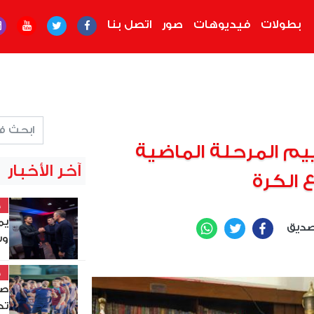
بطولات
فيديوهات
صور
اتصل بنا
ييم المرحلة الماضية
آخر الأخبار
 الكرة
خ
مي
صديق
WhatsApp
Twitter
Facebook
ال
بك
خ
وي
حي