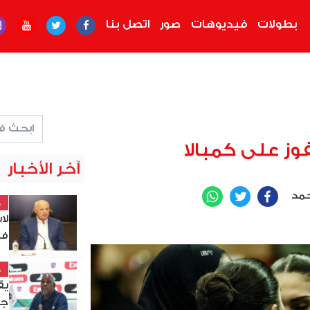
بطولات
فيديوهات
صور
اتصل بنا
وز على كمبالا
آخر الأخبار
حمد
WhatsApp
Twitter
Facebook
خ
في
خ
يق
جن