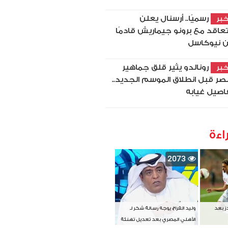
رسميًا.. أرسنال يعلن
بر
تعاقد مع برونو جيماريش قادمًا
 نيوكاسل
رونالدو يثير قلق جماهير
بر
نصر قبل انطلاق الموسم الجديد..
اصيل غيابه
اءة
2073
دز بعد
وليد الفراج يوجه رسالة شكر لـ
الأهلي المصري بعد تعديل تهنئة