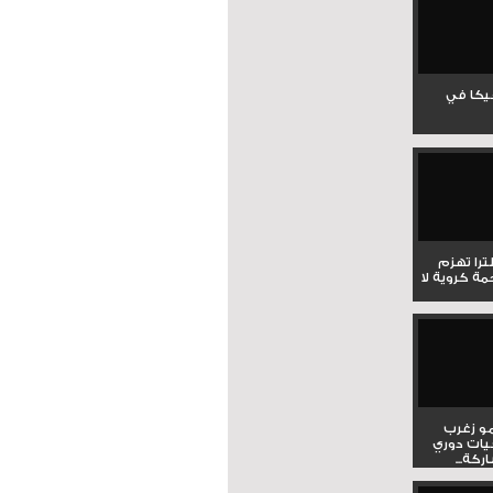
جيكا في
لترا تهزم
ي ملحمة كروية لا
و زغرب
يات دوري
كة...