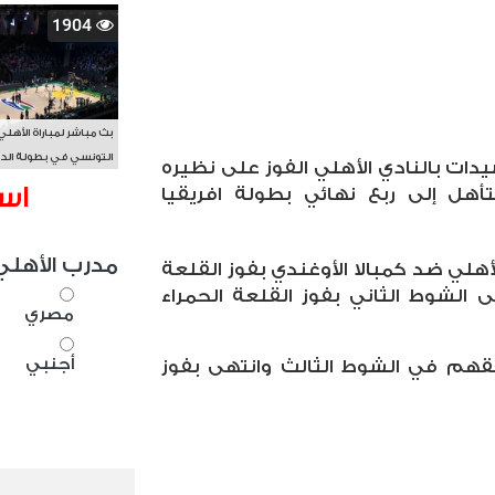
1904
بث مباشر لمباراة الأهلي
التونسي في بطولة الد
سيدات بالنادي الأهلي الفوز على نظيره
الأفريقي BAL
اس
 الأوغندي بنتيجة ٣-٠ والتأهل إلى ربع نهائي بطولة افريقيا
مدرب الأهلي
لأهلي ضد كمبالا الأوغندي بفوز القلعة
٢-١٩، بينما انتهى الشوط الثاني بفوز القلعة الحمراء
مصري
أجنبي
لقهم في الشوط الثالث وانتهى بفوز