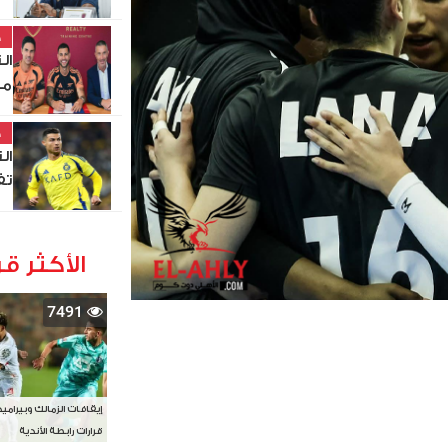
خ
ال
من
خ
ال
تف
الأكثر قر
7491
إيقافات الزمالك وبيرامي
قرارات رابطة الأندية