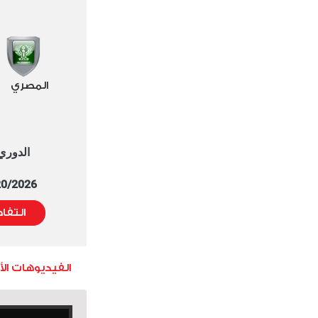
المصري
الدوري العا
5/20/2026 التوقيت 
التفا
الفيديوهات ال