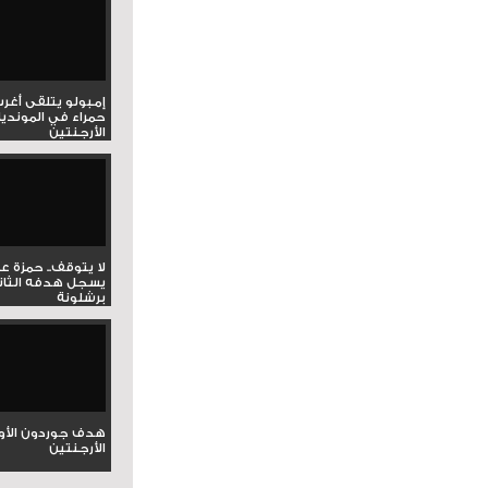
إمبولو يتلقى أغر
حمراء في المونديا
الأرجنتين
لا يتوقف.. حمزة ع
يسجل هدفه الثان
برشلونة
هدف جوردون الأو
الأرجنتين