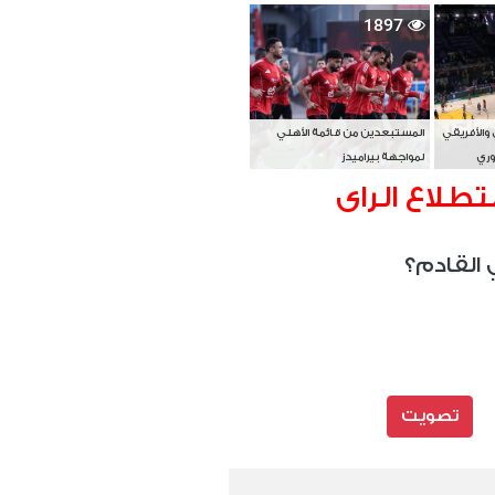
بطل آسيا
1897
 والأفريقي
المستبعدين من قائمة الأهلي
وري
لمواجهة بيراميدز
تطلاع الراى
 القادم؟
تصويت