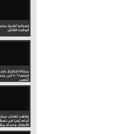
إسبانيا تطيح ببل
الوقت القاتل
مباراة للتاريخ.. إنج
فرنسا 6-4 ف
تُنسى
شاهد تعادل دينام
أمام ثون في تصف
الأبطال وعدم مشار