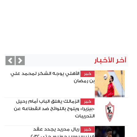
آخر الأخبار
vious
Next
الأهلي يوجه الشكر لمحمد علي
خبر
بن رمضان
الزمالك يغلق الباب أمام رحيل
خبر
«بيزيرا» ويلوح باللوائح ضد انقطاعه عن
التدريبات
ريال مدريد يجدد عقد
خبر
فينيسيوس جونيور حتى 2032