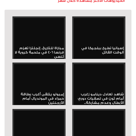
الفيديوهات الأكثر مشاهدة خلال شهر
إسبانيا تطيح ببلجيكا في
مباراة للتاريخ.. إنجلترا تهزم
الوقت القاتل
فرنسا 6-4 في ملحمة كروية لا
تُنسى
شاهد تعادل دينامو زغرب
إمبولو يتلقى أغرب بطاقة
أمام ثون في تصفيات دوري
حمراء في المونديال أمام
الأبطال وعدم مشاركة...
الأرجنتين