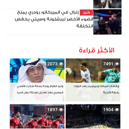
زلزال في الميركاتو: رودري يمنح
خبر
الضوء الأخضر لبرشلونة وسيتي يخفض
التكلفة
الأكثر قراءة
2073
7491
إيقافات الزمالك وبيراميدز بعد قرارات
وليد الفراج يوجه رسالة شكر لـ الأهلي
رابطة الأندية
المصري بعد تعديل تهنئة بطل آسيا
1897
1904