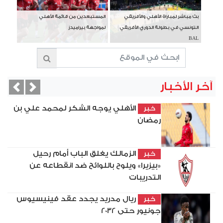
بث مباشر لمباراة الأهلي والأفريقي
المستبعدين من قائمة الأهلي
التونسي في بطولة الدوري الأفريقي
لمواجهة بيراميدز
BAL
آخر الأخبار
vious
Next
الأهلي يوجه الشكر لمحمد علي بن
خبر
رمضان
الزمالك يغلق الباب أمام رحيل
خبر
«بيزيرا» ويلوح باللوائح ضد انقطاعه عن
التدريبات
ريال مدريد يجدد عقد فينيسيوس
خبر
جونيور حتى 2032