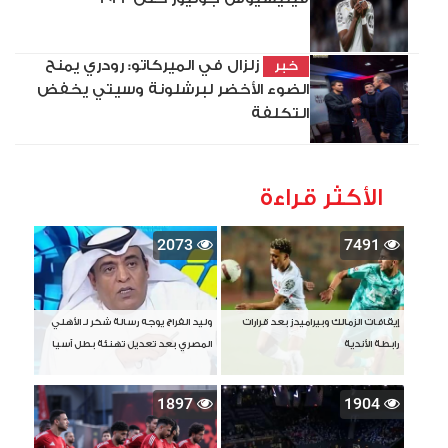
زلزال في الميركاتو: رودري يمنح
خبر
الضوء الأخضر لبرشلونة وسيتي يخفض
التكلفة
الأكثر قراءة
2073
7491
إيقافات الزمالك وبيراميدز بعد قرارات
وليد الفراج يوجه رسالة شكر لـ الأهلي
رابطة الأندية
المصري بعد تعديل تهنئة بطل آسيا
1897
1904