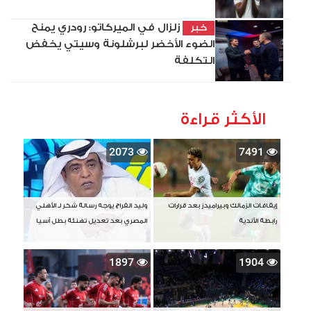
زلزال في الميركاتو: رودري يمنح
خبر
الضوء الأخضر لبرشلونة وسيتي يخفض
التكلفة
الأكثر قراءة
2073
7491
إيقافات الزمالك وبيراميدز بعد قرارات
وليد الفراج يوجه رسالة شكر لـ الأهلي
رابطة الأندية
المصري بعد تعديل تهنئة بطل آسيا
1897
1904