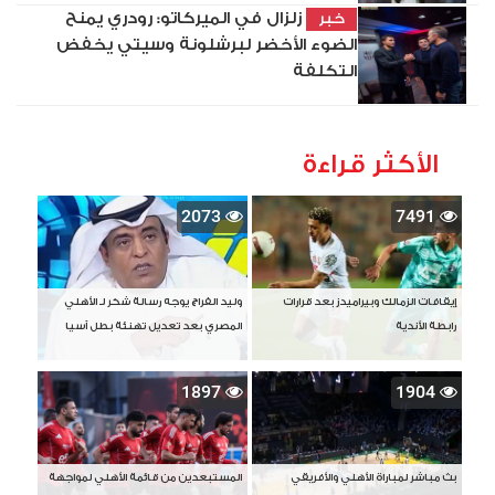
زلزال في الميركاتو: رودري يمنح
خبر
الضوء الأخضر لبرشلونة وسيتي يخفض
التكلفة
الأكثر قراءة
2073
7491
إيقافات الزمالك وبيراميدز بعد قرارات
وليد الفراج يوجه رسالة شكر لـ الأهلي
رابطة الأندية
المصري بعد تعديل تهنئة بطل آسيا
1897
1904
بث مباشر لمباراة الأهلي والأفريقي
المستبعدين من قائمة الأهلي لمواجهة