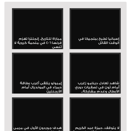
إسبانيا تطيح ببلجيكا في
مباراة للتاريخ.. إنجلترا تهزم
الوقت القاتل
فرنسا 6-4 في ملحمة كروية لا
تُنسى
شاهد تعادل دينامو زغرب
إمبولو يتلقى أغرب بطاقة
أمام ثون في تصفيات دوري
حمراء في المونديال أمام
الأبطال وعدم مشاركة...
الأرجنتين
لا يتوقف.. حمزة عبد الكريم
هدف جوردون الأول في مرمى