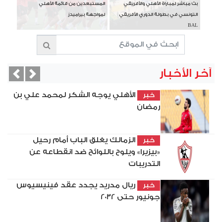
بث مباشر لمباراة الأهلي والأفريقي
المستبعدين من قائمة الأهلي
التونسي في بطولة الدوري الأفريقي
لمواجهة بيراميدز
BAL
آخر الأخبار
vious
Next
الأهلي يوجه الشكر لمحمد علي بن
خبر
رمضان
الزمالك يغلق الباب أمام رحيل
خبر
«بيزيرا» ويلوح باللوائح ضد انقطاعه عن
التدريبات
ريال مدريد يجدد عقد فينيسيوس
خبر
جونيور حتى 2032