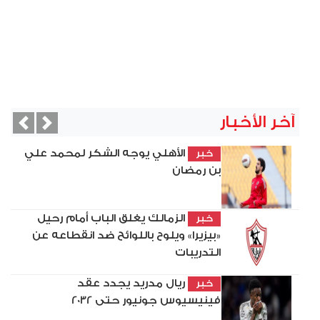
آخر الأخبار
vious
Next
الأهلي يوجه الشكر لمحمد علي
خبر
بن رمضان
الزمالك يغلق الباب أمام رحيل
خبر
«بيزيرا» ويلوح باللوائح ضد انقطاعه عن
التدريبات
ريال مدريد يجدد عقد
خبر
فينيسيوس جونيور حتى 2032