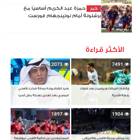
حمزة عبد الكريم أساسيًا مع
خبر
برشلونة أمام نوتينجهام فورست
الأكثر قراءة
2073
7491
إيقافات الزمالك وبيراميدز بعد قرارات
وليد الفراج يوجه رسالة شكر لـ الأهلي
رابطة الأندية
المصري بعد تعديل تهنئة بطل آسيا
1897
1904
بث مباشر لمباراة الأهلي والأفريقي
المستبعدين من قائمة الأهلي لمواجهة