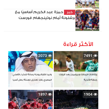
حمزة عبد الكريم أساسيًا مع
خبر
برشلونة أمام نوتينجهام فورست
الأكثر قراءة
2073
7491
إيقافات الزمالك وبيراميدز بعد قرارات
وليد الفراج يوجه رسالة شكر لـ الأهلي
رابطة الأندية
المصري بعد تعديل تهنئة بطل آسيا
1897
1904