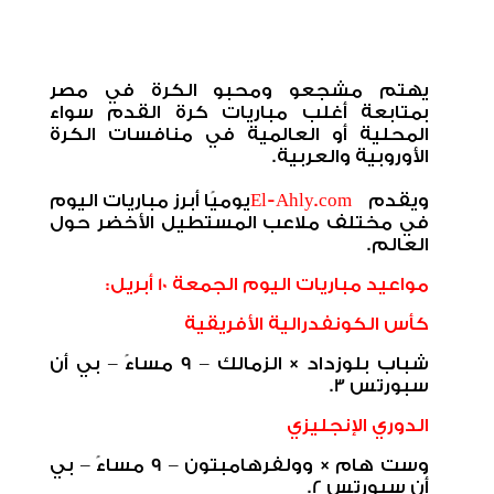
يهتم مشجعو ومحبو الكرة في مصر
بمتابعة أغلب مباريات كرة القدم سواء
المحلية أو العالمية في منافسات الكرة
الأوروبية والعربية
.
ويقدم
El-Ahly.com
يوميًا أبرز مباريات اليوم
في مختلف ملاعب المستطيل الأخضر حول
العالم
.
مواعيد مباريات اليوم الجمعة 10 أبريل:
كأس الكونفدرالية الأفريقية
شباب بلوزداد × الزمالك – 9 مساءً – بي أن
سبورتس 3.
الدوري الإنجليزي
وست هام × وولفرهامبتون – 9 مساءً – بي
أن سبورتس 2.