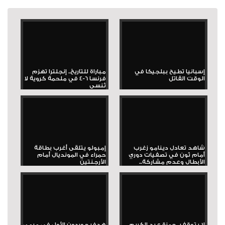
إسبانيا تطيح ببلجيكا في
مباراة للتاريخ.. إنجلترا تهزم
الوقت القاتل
فرنسا 6-4 في ملحمة كروية لا
تُنسى
شاهد تعادل دينامو زغرب
إمبولو يتلقى أغرب بطاقة
أمام ثون في تصفيات دوري
حمراء في المونديال أمام
الأبطال وعدم مشاركة...
الأرجنتين
لا يتوقف.. حمزة عبد الكريم
هدف جوردون الأول في مرمى