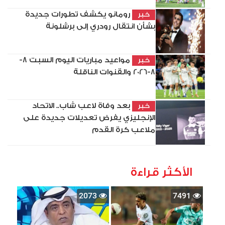
رومانو يكشف تطورات جديدة
خبر
بشأن انتقال رودري إلى برشلونة
مواعيد مباريات اليوم السبت 8-
خبر
8-2026 والقنوات الناقلة
بعد وفاة لاعب شاب.. الاتحاد
خبر
الإنجليزي يفرض تعديلات جديدة على
ملاعب كرة القدم
الأكثر قراءة
2073
7491