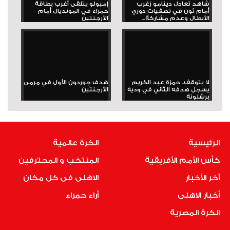
شاهد تعادل دينامو زغرب
إمبولو يتلقى أغرب بطاقة
أمام ثون في تصفيات دوري
حمراء في المونديال أمام
الأبطال وعدم مشاركة...
الأرجنتين
لا يتوقف.. حمزة عبد الكريم
هدف جوردون الأول في مرمى
يسجل هدفه الثاني في ودية
الأرجنتين
برشلونة
الرئيسية
الكرة عالمية
كأس الأمم الأفريقية
المنتخب و المحترفين
أخر الأخبار
الاهلى فى كل مكان
أخبار الاهلى
أراء حمراء
الكرة المصرية