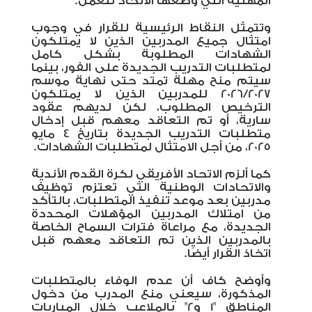
المهنية التي وضعها الاتحاد للعمل.
وتتمثل النقاط الرئيسية للقرار في وجوب
امتثال جميع المدربين الذين لا يمتلكون
الشهادات المطلوبة بشكل كامل
لمتطلبات التدريب الجديدة على الفور، بينما
سيتم منح مهلة تمتد حتى نهاية موسم
2026/2027 للمدربين الذين لا يمتلكون
الترخيص المطلوب، لكن لديهم عقود
سارية، أو تم التعاقد معهم قبل إدخال
متطلبات التدريب الجديدة بتاريخ 4 مايو
2025، من أجل الامتثال لمتطلبات الشهادات.
كما ألزم الاتحاد الأفريقي لكرة القدم الأندية
والاتحادات الوطنية التي تعتزم توظيف
مدربين بعد موعد تنفيذ المتطلبات، بالتأكد
من امتلاك المدربين المؤهلات المحددة
الجديدة، مع مراعاة فترات السماح الخاصة
بالمدربين الذين تم التعاقد معهم قبل
اتخاذ القرار أيضًا.
وأوضح كاف أن عدم الوفاء بالمتطلبات
المذكورة، سيعني منع المدرب من دخول
المناطق "1 و2" بالملاعب خلال المباريات