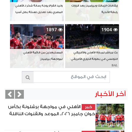
إيقافات الزمالك وبيراميدز بعد قرارات
وليد الفراج يوجه رسالة شكر لـ الأهلي
رابطة الأندية
المصري بعد تعديل تهنئة بطل آسيا
1897
1904
بث مباشر لمباراة الأهلي والأفريقي
المستبعدين من قائمة الأهلي
التونسي في بطولة الدوري الأفريقي
لمواجهة بيراميدز
BAL
آخر الأخبار
vious
Next
الأهلي في مواجهة برشلونة بكأس
خبر
خوان جامبر 2026.. الموعد والقنوات الناقلة