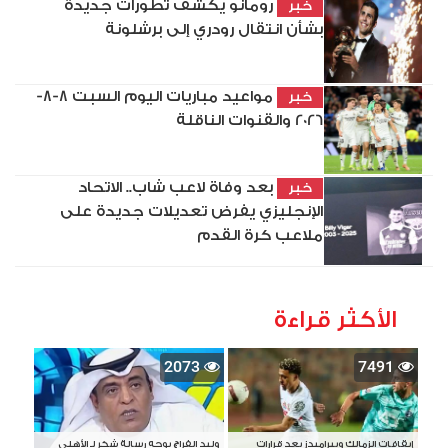
رومانو يكشف تطورات جديدة
خبر
بشأن انتقال رودري إلى برشلونة
مواعيد مباريات اليوم السبت 8-8-
خبر
2026 والقنوات الناقلة
بعد وفاة لاعب شاب.. الاتحاد
خبر
الإنجليزي يفرض تعديلات جديدة على
ملاعب كرة القدم
الأكثر قراءة
2073
7491
إيقافات الزمالك وبيراميدز بعد قرارات
وليد الفراج يوجه رسالة شكر لـ الأهلي