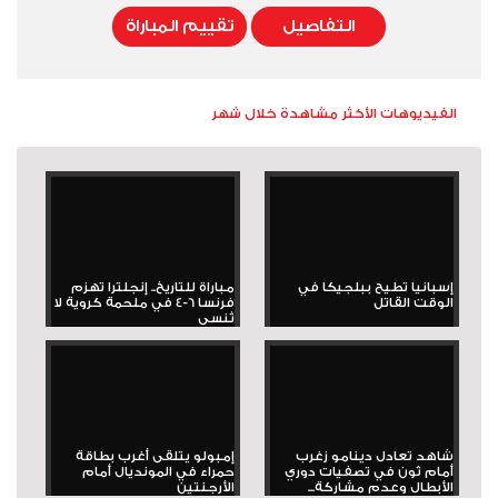
التفاصيل
تقييم المباراة
الفيديوهات الأكثر مشاهدة خلال شهر
إسبانيا تطيح ببلجيكا في
مباراة للتاريخ.. إنجلترا تهزم
الوقت القاتل
فرنسا 6-4 في ملحمة كروية لا
تُنسى
شاهد تعادل دينامو زغرب
إمبولو يتلقى أغرب بطاقة
أمام ثون في تصفيات دوري
حمراء في المونديال أمام
الأبطال وعدم مشاركة...
الأرجنتين