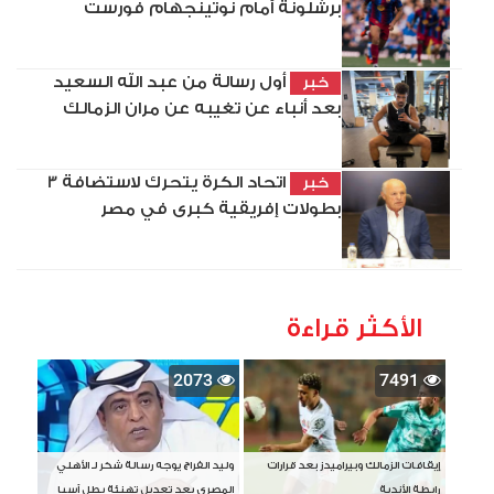
برشلونة أمام نوتينجهام فورست
أول رسالة من عبد الله السعيد
خبر
بعد أنباء عن تغيبه عن مران الزمالك
اتحاد الكرة يتحرك لاستضافة 3
خبر
بطولات إفريقية كبرى في مصر
الأكثر قراءة
2073
7491
إيقافات الزمالك وبيراميدز بعد قرارات
وليد الفراج يوجه رسالة شكر لـ الأهلي
رابطة الأندية
المصري بعد تعديل تهنئة بطل آسيا