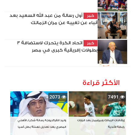
أول رسالة من عبد الله السعيد بعد
خبر
أنباء عن تغيبه عن مران الزمالك
اتحاد الكرة يتحرك لاستضافة 3
خبر
بطولات إفريقية كبرى في مصر
الأكثر قراءة
2073
7491
إيقافات الزمالك وبيراميدز بعد قرارات
وليد الفراج يوجه رسالة شكر لـ الأهلي
رابطة الأندية
المصري بعد تعديل تهنئة بطل آسيا