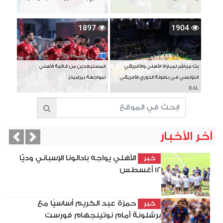
1897
1904
بث مباشر لمباراة الأهلي والأفريقي
المستبعدين من قائمة الأهلي
التونسي في بطولة الدوري الأفريقي
لمواجهة بيراميدز
BAL
آخر الأخبار
vious
Next
الأهلي يواجه بادالونا الإسباني وديًّا
خبر
12 أغسطس
حمزة عبد الكريم أساسيًا مع
خبر
برشلونة أمام نوتينجهام فورست