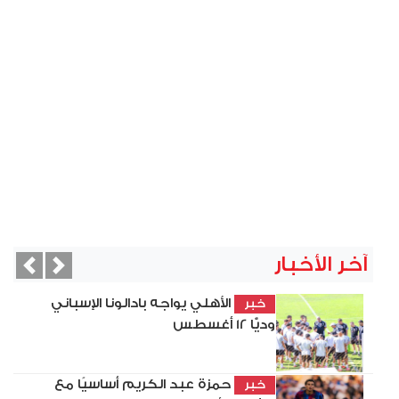
آخر الأخبار
vious
Next
الأهلي يواجه بادالونا الإسباني
خبر
وديًّا 12 أغسطس
حمزة عبد الكريم أساسيًا مع
خبر