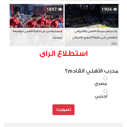
1897
1904
بث مباشر لمباراة الأهلي والأفريقي
المستبعدين من قائمة الأهلي لمواجهة
التونسي في بطولة الدوري الأفريقي
بيراميدز
BAL
استطلاع الراى
مدرب الأهلي القادم؟
مصري
أجنبي
تصويت