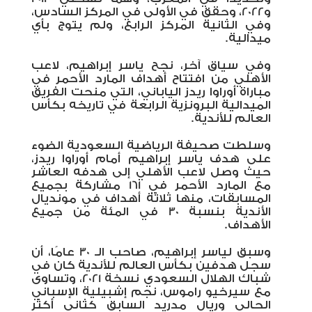
و2022، وحقق في الأولى في المركز السادس،
وفي الثانية المركز الرابع، ولم يتوج بأي
ميدالية.
وفي سياق آخر، نجح ياسر إبراهيم، لاعب
الأهلي من افتتاح أهداف المارد الأحمر في
مباراة أوراوا ريدز الياباني، التي منحت الفريق
الميدالية البرونزية الرابعة في تاريخه بكأس
العالم للأندية.
وسلطت صحيفة الرياضية السعودية الضوء
على هدف ياسر إبراهيم أمام أوراوا ريدز،
حيث وصل لاعب الأهلي إلى هدفه العاشر
مع المارد الأحمر في 161 مشاركة بجميع
المسابقات، منها ثلاثة أهداف في مونديال
الأندية بنسبة 30 في المئة من جميع
الأهداف.
وسبق لياسر إبراهيم، صاحب الـ 30 عامًا، أن
سجل هدفين بكأس العالم للأندية كان في
شباك الهلال السعودي نسخة 2021، وتساوى
مع سيرخيو راموس، نجم إشبيلية الإسباني
الحالي وريال مدريد السابق كثاني أكثر