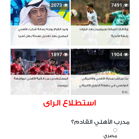
2073
7491
إيقافات الزمالك وبيراميدز بعد قرارات
وليد الفراج يوجه رسالة شكر لـ الأهلي
رابطة الأندية
المصري بعد تعديل تهنئة بطل آسيا
1897
1904
بث مباشر لمباراة الأهلي والأفريقي
المستبعدين من قائمة الأهلي لمواجهة
التونسي في بطولة الدوري الأفريقي
بيراميدز
BAL
استطلاع الراى
مدرب الأهلي القادم؟
مصري