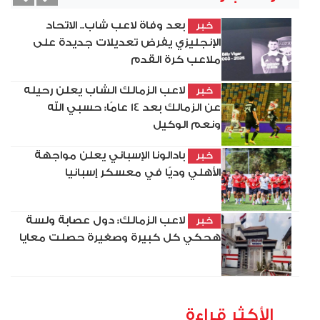
vious
Next
بعد وفاة لاعب شاب.. الاتحاد
خبر
الإنجليزي يفرض تعديلات جديدة على
ملاعب كرة القدم
لاعب الزمالك الشاب يعلن رحيله
خبر
عن الزمالك بعد 14 عامًا: حسبي الله
ونعم الوكيل
بادالونا الإسباني يعلن مواجهة
خبر
الأهلي وديًا في معسكر إسبانيا
لاعب الزمالك: دول عصابة ولسة
خبر
هحكي كل كبيرة وصغيرة حصلت معايا
الأكثر قراءة