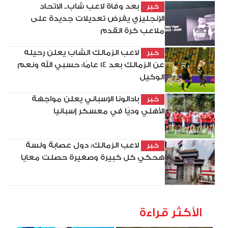
بعد وفاة لاعب شاب.. الاتحاد
خبر
الإنجليزي يفرض تعديلات جديدة على
ملاعب كرة القدم
لاعب الزمالك الشاب يعلن رحيله
خبر
عن الزمالك بعد 14 عامًا: حسبي الله ونعم
الوكيل
بادالونا الإسباني يعلن مواجهة
خبر
الأهلي وديًا في معسكر إسبانيا
لاعب الزمالك: دول عصابة ولسة
خبر
هحكي كل كبيرة وصغيرة حصلت معايا
الأكثر قراءة