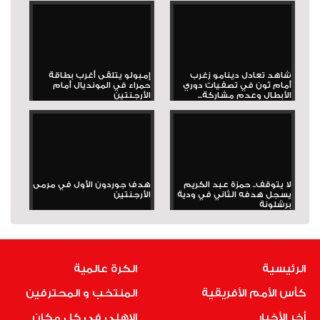
شاهد تعادل دينامو زغرب
إمبولو يتلقى أغرب بطاقة
أمام ثون في تصفيات دوري
حمراء في المونديال أمام
الأبطال وعدم مشاركة...
الأرجنتين
لا يتوقف.. حمزة عبد الكريم
هدف جوردون الأول في مرمى
يسجل هدفه الثاني في ودية
الأرجنتين
برشلونة
الرئيسية
الكرة عالمية
كأس الأمم الأفريقية
المنتخب و المحترفين
أخر الأخبار
الاهلى فى كل مكان