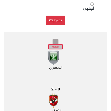
أجنبي
تصويت
المصري
2
0
-
الأهلي