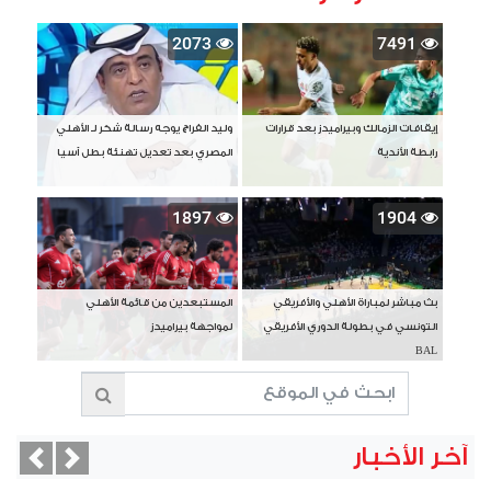
2073
7491
إيقافات الزمالك وبيراميدز بعد قرارات
وليد الفراج يوجه رسالة شكر لـ الأهلي
رابطة الأندية
المصري بعد تعديل تهنئة بطل آسيا
1897
1904
بث مباشر لمباراة الأهلي والأفريقي
المستبعدين من قائمة الأهلي
التونسي في بطولة الدوري الأفريقي
لمواجهة بيراميدز
BAL
آخر الأخبار
vious
Next