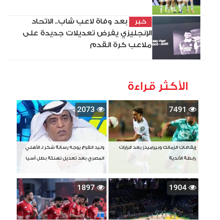
بعد وفاة لاعب شاب.. الاتحاد
خبر
الإنجليزي يفرض تعديلات جديدة على
ملاعب كرة القدم
الأكثر قراءة
2073
7491
إيقافات الزمالك وبيراميدز بعد قرارات
وليد الفراج يوجه رسالة شكر لـ الأهلي
رابطة الأندية
المصري بعد تعديل تهنئة بطل آسيا
1897
1904