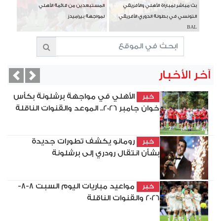
بث مباشر لمباراة الأهلي والأفريقي
المستبعدين من قائمة الأهلي
التونسي في بطولة الدوري الأفريقي
لمواجهة بيراميدز
BAL
آخر الأخبار
vious
Next
الأهلي في مواجهة برشلونة بكأس
خبر
خوان جامبر 2026.. الموعد والقنوات الناقلة
رومانو يكشف تطورات جديدة
خبر
بشأن انتقال رودري إلى برشلونة
مواعيد مباريات اليوم السبت 8-8-
خبر
2026 والقنوات الناقلة