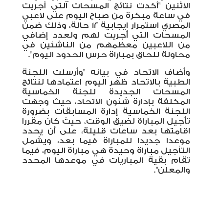
الاثنين "أكدت نتائج المسحات التي أجريت
في ساعة مبكرة من صباح اليوم على لاعبي
المصري استمرار ايجابية 12 حالة، وذلك ضمن
المسحات التي أجريت لهم ولعدد إضافي
من اللاعبين معظمهم من الناشئين في
محاولة للحاق بمباراة حرس الحدود اليوم
".
وأضاف الاتحاد في بيانه
"وأرسلت اللجنة
الطبية بالاتحاد ظهر اليوم اعتمادها لنتائج
المسحات الجديدة للجنة الخماسية
المكلفة بإدارة شئون الاتحاد، حيث وجهت
اللجنة الخماسية إدارة المسابقات بضرورة
تأجيل المباراة لضيق الوقت، حيث كان مقررا
اقامتها بعد ساعات قليلة، على أن يحدد
موعدا جديدا للمباراة فيما بعد، ويشمل
التأجيل مباراة وحيدة هي مباراة اليوم، فيما
تقام بقية المباريات في موعدها المحدد
والمعلن
".