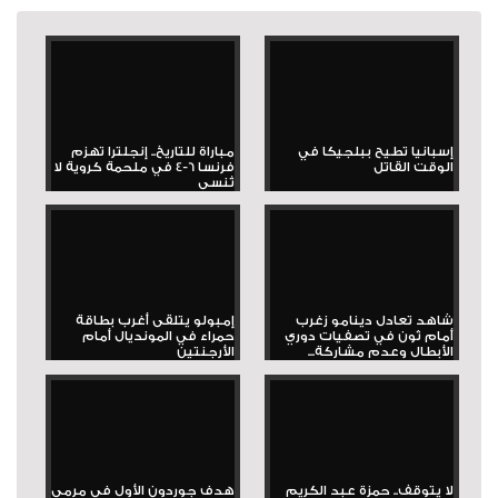
إسبانيا تطيح ببلجيكا في
مباراة للتاريخ.. إنجلترا تهزم
الوقت القاتل
فرنسا 6-4 في ملحمة كروية لا
تُنسى
شاهد تعادل دينامو زغرب
إمبولو يتلقى أغرب بطاقة
أمام ثون في تصفيات دوري
حمراء في المونديال أمام
الأبطال وعدم مشاركة...
الأرجنتين
لا يتوقف.. حمزة عبد الكريم
هدف جوردون الأول في مرمى