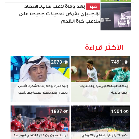
بعد وفاة لاعب شاب.. الاتحاد
خبر
الإنجليزي يفرض تعديلات جديدة على
ملاعب كرة القدم
الأكثر قراءة
2073
7491
إيقافات الزمالك وبيراميدز بعد قرارات
وليد الفراج يوجه رسالة شكر لـ الأهلي
رابطة الأندية
المصري بعد تعديل تهنئة بطل آسيا
1897
1904
بث مباشر لمباراة الأهلي والأفريقي
المستبعدين من قائمة الأهلي لمواجهة