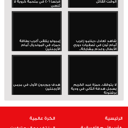
الوقت القاتل
فرنسا 6-4 في ملحمة كروية لا
تُنسى
شاهد تعادل دينامو زغرب
إمبولو يتلقى أغرب بطاقة
أمام ثون في تصفيات دوري
حمراء في المونديال أمام
الأبطال وعدم مشاركة...
الأرجنتين
لا يتوقف.. حمزة عبد الكريم
هدف جوردون الأول في مرمى
يسجل هدفه الثاني في ودية
الأرجنتين
برشلونة
الرئيسية
الكرة عالمية