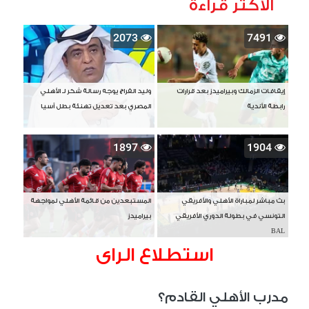
الأكثر قراءة
2073
7491
إيقافات الزمالك وبيراميدز بعد قرارات
وليد الفراج يوجه رسالة شكر لـ الأهلي
رابطة الأندية
المصري بعد تعديل تهنئة بطل آسيا
1897
1904
بث مباشر لمباراة الأهلي والأفريقي
المستبعدين من قائمة الأهلي لمواجهة
التونسي في بطولة الدوري الأفريقي
بيراميدز
BAL
استطلاع الراى
مدرب الأهلي القادم؟