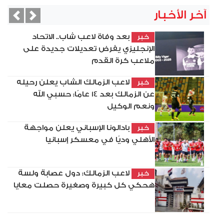
آخر الأخبار
vious
Next
بعد وفاة لاعب شاب.. الاتحاد
خبر
الإنجليزي يفرض تعديلات جديدة على
ملاعب كرة القدم
لاعب الزمالك الشاب يعلن رحيله
خبر
عن الزمالك بعد 14 عامًا: حسبي الله
ونعم الوكيل
بادالونا الإسباني يعلن مواجهة
خبر
الأهلي وديًا في معسكر إسبانيا
لاعب الزمالك: دول عصابة ولسة
خبر
هحكي كل كبيرة وصغيرة حصلت معايا