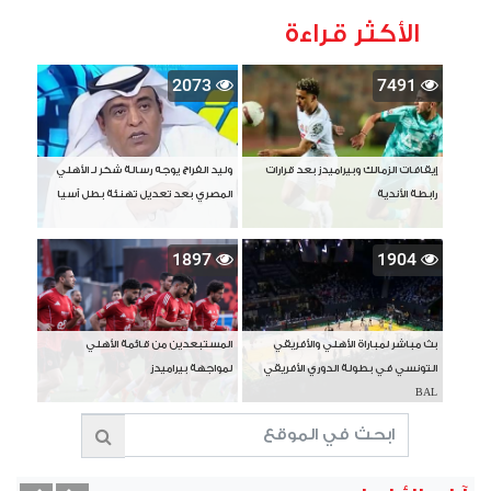
الأكثر قراءة
2073
7491
إيقافات الزمالك وبيراميدز بعد قرارات
وليد الفراج يوجه رسالة شكر لـ الأهلي
رابطة الأندية
المصري بعد تعديل تهنئة بطل آسيا
1897
1904
بث مباشر لمباراة الأهلي والأفريقي
المستبعدين من قائمة الأهلي
التونسي في بطولة الدوري الأفريقي
لمواجهة بيراميدز
BAL