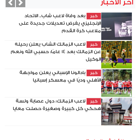
آخر الأخبار
vious
Next
بعد وفاة لاعب شاب.. الاتحاد
خبر
الإنجليزي يفرض تعديلات جديدة على
ملاعب كرة القدم
لاعب الزمالك الشاب يعلن رحيله
خبر
عن الزمالك بعد 14 عامًا: حسبي الله ونعم
الوكيل
بادالونا الإسباني يعلن مواجهة
خبر
الأهلي وديًا في معسكر إسبانيا
لاعب الزمالك: دول عصابة ولسة
خبر
هحكي كل كبيرة وصغيرة حصلت معايا