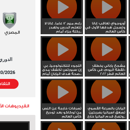
أوروجواي تعاقب غانا
رغم مرور 12 عاما.. غانا لا
وتسجل هدفها الأول في
تتعلم الدرس وتهدر
كأس العالم
ركلة جزاء أمام...
المصري
الدوري العا
مشجع ياباني يخطف
اللجوء للتكنولوجيا.. بي
«لقطة اليوم» في كأس
إن سبورتس تكشف مدى
5/20/2026 التوقيت 
العالم قطر 2022
صحة هدف اليابان أمام...
التفا
الفيديوهات ال
اليابان بالسرعة القصوي
تصرفات خارجة عن النص
تصعق اسبانيا بضربتين
من لوكاكو بعد توديع
وتضع قدم المانيا خارج...
كأس العالم