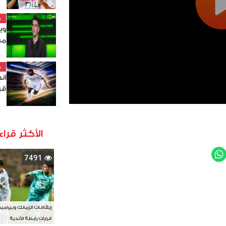
خ
وي
من
خ
ان
قي
الأكثر قراء
WhatsApp
Twit
7491
إيقافات الزمالك وبيرامي
قرارات رابطة الأندية