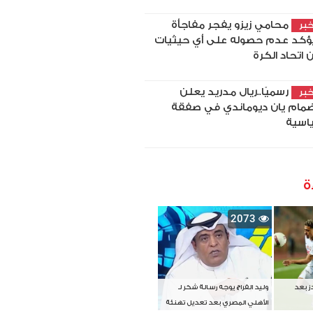
محامي زيزو يفجر مفاجأة
بر
ؤكد عدم حصوله على أي حيثيات
 اتحاد الكرة
رسميًا..ريال مدريد يعلن
بر
ضمام يان ديوماندي في صفقة
اسية
ة
2073
دز بعد
وليد الفراج يوجه رسالة شكر لـ
الأهلي المصري بعد تعديل تهنئة