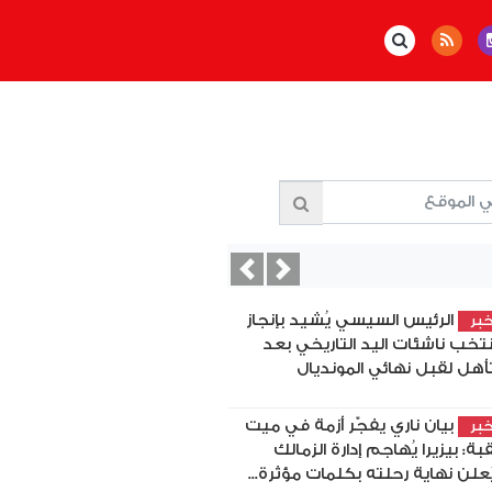
Previous
Next
الرئيس السيسي يُشيد بإنجاز
بر
تخب ناشئات اليد التاريخي بعد
تأهل لقبل نهائي المونديال
بيان ناري يفجّر أزمة في ميت
بر
بة: بيزيرا يُهاجم إدارة الزمالك
ُعلن نهاية رحلته بكلمات مؤثرة...