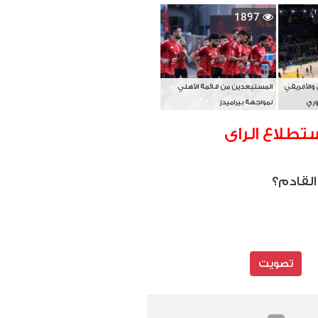
بطل آسيا
1897
 والأفريقي
المستبعدين من قائمة الأهلي
وري
لمواجهة بيراميدز
تطلاع الراى
القادم؟
تصويت