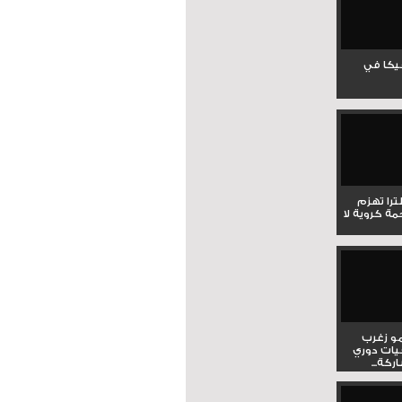
جيكا في
لترا تهزم
ي ملحمة كروية لا
و زغرب
يات دوري
كة...