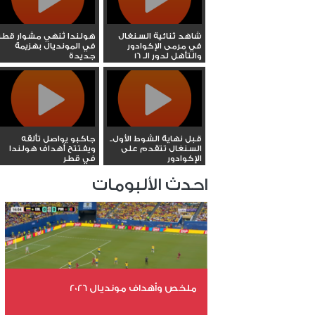
شاهد ثنائية السنغال
هولندا تُنهي مشوار قطر
في مرمى الإكوادور
في المونديال بهزيمة
والتأهل لدور الـ 16
جديدة
قبل نهاية الشوط الأول..
جاكبو يواصل تألقه
السنغال تتقدم على
ويفتتح أهداف هولندا
الإكوادور
في قطر
احدث الألبومات
ملخص وأهداف مونديال 2026