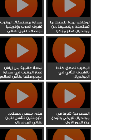
لوكاكو يمنح بلجيكا ما
صدارة مستحقة.. المغرب
تستحقه ويقصيها من
تشرف العرب وإفريقيا
مونديال قطر مبكرا
وتصعد لثمن نهائي...
المغرب تصعق كندا
لمسة عالمية من زياش
بالهدف الثاني في
تضع المغرب في صدارة
المونديال
مجموعتها بكأس العالم
مؤقتا
السعودية تفرط في
حلم ميسي مستمر..
مونديال تاريخي وتودع
الأرجنتين تتأهل لثمن
من الدور الأول
نهائي المونديال
وتصطحب...