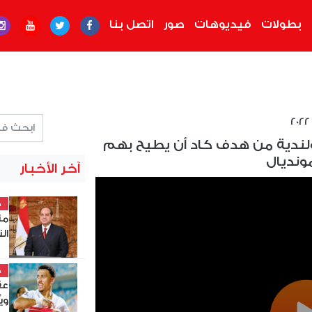
بطولات
فيديوهات
صور
اتصل بنا
بولندية من هدف كاد أن يطيح بهم
ونديال
آخر الأخبار
خ
من
ال
خ
عق
وي