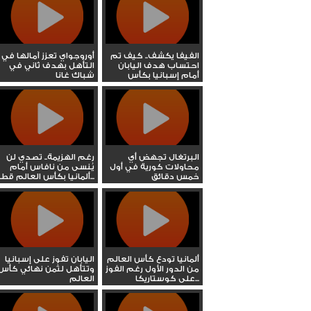
الفيفا يكشف.. كيف تم
أوروجواي تعزز آمالها في
احتساب هدف اليابان
التأهل بهدف ثاني في
أمام إسبانيا بكأس
شباك غانا
العالم ؟
البرتغال تجهض أي
رغم الهزيمة.. تصدي لن
محاولات كورية في أول
يُنسى من نافاس أمام
خمس دقائق
ألمانيا بكأس العالم قطر...
ألمانيا تودع كأس العالم
اليابان تفوز على إسبانيا
من الدور الأول رغم الفوز
وتتأهل لثمن نهائي كأس
على كوستاريكا...
العالم