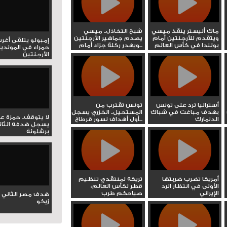
ماك أليستر ينقذ ميسي
شبح التخاذل.. ميسي
ويتقدم للأرجنتين أمام
يصدم جماهير الأرجنتين
إمبولو يتلقى أغر
بولندا في كأس العالم
ويهدر ركلة جزاء أمام...
حمراء في المونديا
الأرجنتين
أستراليا ترد على تونس
تونس تقترب من
بهدف مباغت في شباك
المستحيل.. الخزري يسجل
لا يتوقف.. حمزة ع
الدنمارك
أول أهداف نسور قرطاج...
يسجل هدفه الثان
برشلونة
أمريكا تضرب ضربتها
تريكه لمنتقدي تنظيم
الأولى في انتظار الرد
قطر لكأس العالم:
الإيراني
صياحكم طرب
هدف مصر الثاني 
زيكو