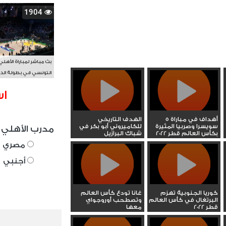
1904
بث مباشر لمباراة الأهلي
التونسي في بطولة الد
الأفريقي BAL
اس
5 أهداف في مباراة
الهدف التاريخي
سويسرا وصربيا المثيرة
للكاميروني أبو بكر في
مدرب الأهلي 
بكأس العالم قطر 2022
شباك البرازيل
مصري
أجنبي
كوريا الجنوبية تهزم
غانا تودع كأس العالم
البرتغال في كأس العالم
وتصطحب أوروجواي
قطر 2022
معها