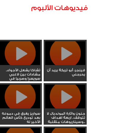
فيديوهات الألبوم
فينجر: أبو تريكة يريد أن
تشاكا يشعل الأجواء..
يحرجني
مشادات بين لاعبي
سويسرا وصربيا في
الجولة...
جنون واثارة المونديال لا
سواريز يغرق في دموعه
تتوقف.. اربعة اهداف
بعد توديع كأس العالم
وسيناريوهات متقلبة...
الأخير له