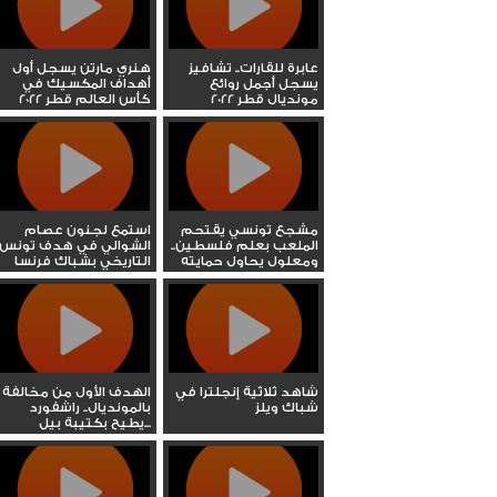
عابرة للقارات.. تشافيز
هنري مارتن يسجل أول
يسجل أجمل روائع
أهداف المكسيك في
مونديال قطر 2022
كأس العالم قطر 2022
مشجع تونسي يقتحم
استمع لجنون عصام
الملعب بعلم فلسطين..
الشوالي في هدف تونس
ومعلول يحاول حمايته
التاريخي بشباك فرنسا
شاهد ثلاثية إنجلترا في
الهدف الأول من مخالفة
شباك ويلز
بالمونديال.. راشفورد
يطيح بكتيبة بيل...