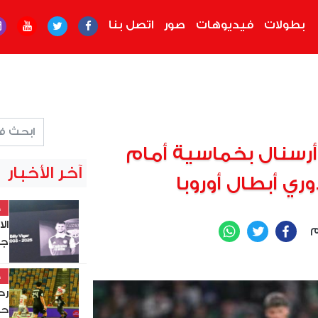
بطولات
فيديوهات
صور
اتصل بنا
سنال بخماسية أمام
آخر الأخبار
ي أبطال أوروبا
خ
ال
م
WhatsApp
Twitter
Facebook
جد
خ
حس