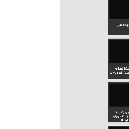
جيكا في
لترا تهزم
ي ملحمة كروية لا
و زغرب
يات دوري
كة...