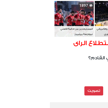
بطل آسيا
1897
 والأفريقي
المستبعدين من قائمة الأهلي
وري
لمواجهة بيراميدز
تطلاع الراى
 القادم؟
تصويت