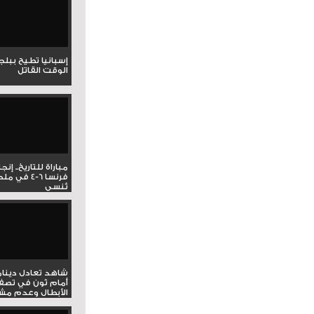
إسبانيا تطيح ببل
الوقت القاتل
مباراة للتاريخ.. إنج
فرنسا 6-4 ف
تُنسى
شاهد تعادل دينام
أمام ثون في تصف
الأبطال وعدم مشار