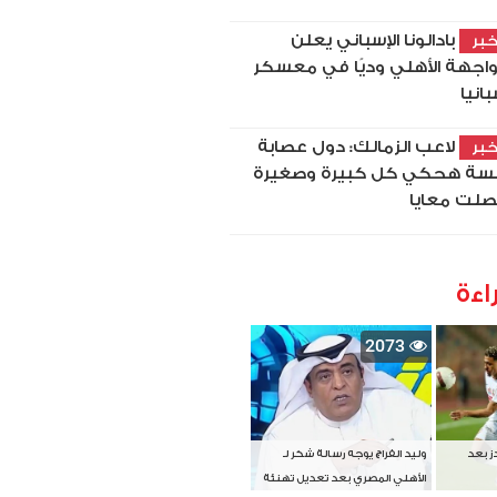
بادالونا الإسباني يعلن
بر
اجهة الأهلي وديًا في معسكر
بانيا
لاعب الزمالك: دول عصابة
بر
سة هحكي كل كبيرة وصغيرة
لت معايا
اءة
2073
دز بعد
وليد الفراج يوجه رسالة شكر لـ
الأهلي المصري بعد تعديل تهنئة