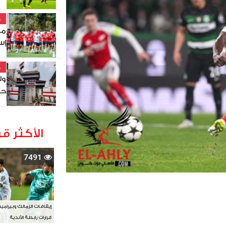
خ
مو
إس
خ
ول
حص
الأكثر قر
7491
إيقافات الزمالك وبيرامي
قرارات رابطة الأندية