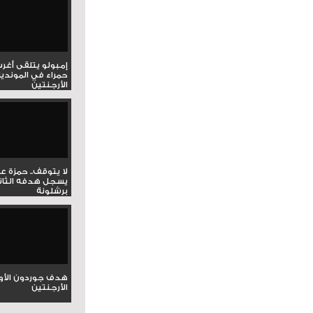
إمبولو يتلقى أغر
حمراء في المونديا
الأرجنتين
لا يتوقف.. حمزة ع
يسجل هدفه الثان
برشلونة
هدف جوردون الأو
الأرجنتين