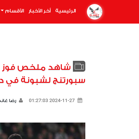
الرئيسية
(current)
أخر الأخبار
الأقسام
شاهد ملخص فوز أر
سبورتنج لشبونة في دور
2024-11-27 01:27:03
رضا غان