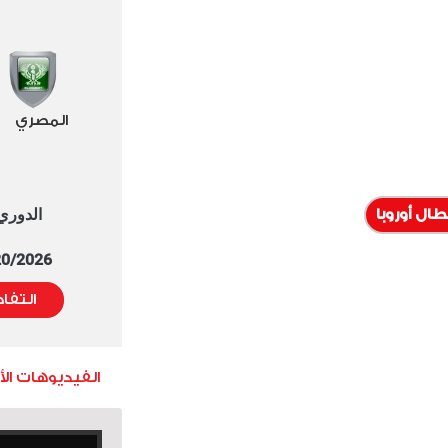
المصري
الدوري العا
طال أوروبا
5/20/2026 التوقيت 
التفا
الفيديوهات ال