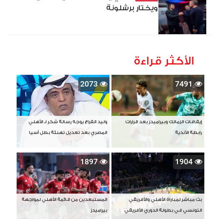
ويختار برشلونة
الأكثر قراءة
2073
7491
إيقافات الزمالك وبيراميدز بعد قرارات
وليد الفراج يوجه رسالة شكر لـ الأهلي
رابطة الأندية
المصري بعد تعديل تهنئة بطل آسيا
1897
1904
بث مباشر لمباراة الأهلي والأفريقي
المستبعدين من قائمة الأهلي لمواجهة
التونسي في بطولة الدوري الأفريقي
بيراميدز