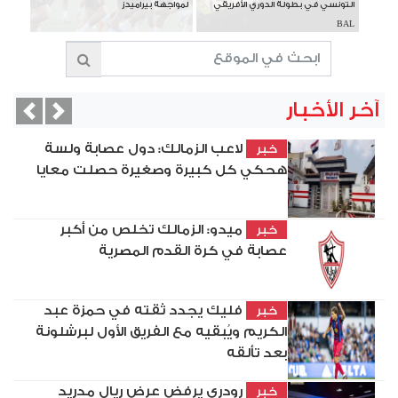
التونسي في بطولة الدوري الأفريقي
لمواجهة بيراميدز
BAL
آخر الأخبار
vious
Next
لاعب الزمالك: دول عصابة ولسة
خبر
هحكي كل كبيرة وصغيرة حصلت معايا
ميدو: الزمالك تخلص من أكبر
خبر
عصابة في كرة القدم المصرية
فليك يجدد ثقته في حمزة عبد
خبر
الكريم ويُبقيه مع الفريق الأول لبرشلونة
بعد تألقه
رودري يرفض عرض ريال مدريد
خبر