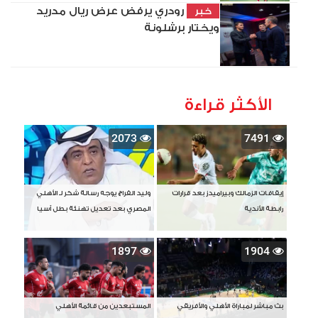
رودري يرفض عرض ريال مدريد
خبر
ويختار برشلونة
الأكثر قراءة
2073
7491
إيقافات الزمالك وبيراميدز بعد قرارات
وليد الفراج يوجه رسالة شكر لـ الأهلي
رابطة الأندية
المصري بعد تعديل تهنئة بطل آسيا
1897
1904
بث مباشر لمباراة الأهلي والأفريقي
المستبعدين من قائمة الأهلي