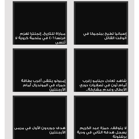
إسبانيا تطيح ببلجيكا في
مباراة للتاريخ.. إنجلترا تهزم
الوقت القاتل
فرنسا 6-4 في ملحمة كروية لا
تُنسى
شاهد تعادل دينامو زغرب
إمبولو يتلقى أغرب بطاقة
أمام ثون في تصفيات دوري
حمراء في المونديال أمام
الأبطال وعدم مشاركة...
الأرجنتين
لا يتوقف.. حمزة عبد الكريم
هدف جوردون الأول في مرمى
يسجل هدفه الثاني في ودية
الأرجنتين
برشلونة