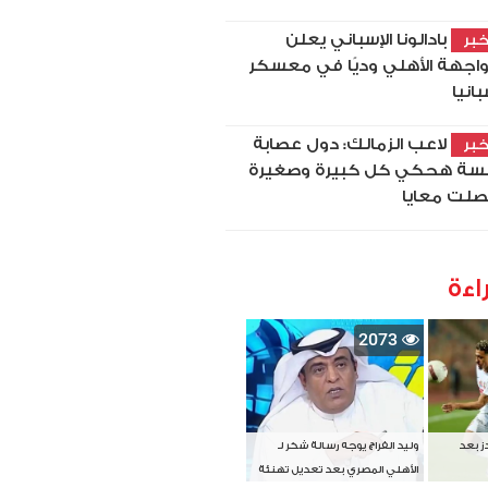
بادالونا الإسباني يعلن
بر
اجهة الأهلي وديًا في معسكر
بانيا
لاعب الزمالك: دول عصابة
بر
سة هحكي كل كبيرة وصغيرة
لت معايا
اءة
2073
دز بعد
وليد الفراج يوجه رسالة شكر لـ
الأهلي المصري بعد تعديل تهنئة