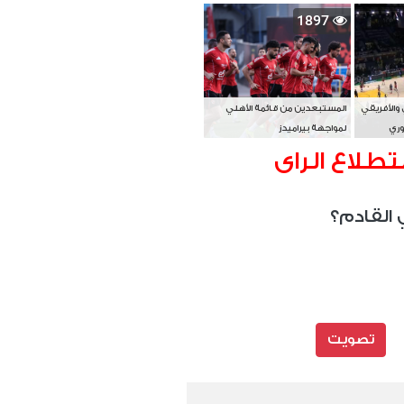
بطل آسيا
1897
 والأفريقي
المستبعدين من قائمة الأهلي
وري
لمواجهة بيراميدز
تطلاع الراى
 القادم؟
تصويت