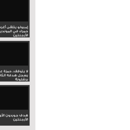
إمبولو يتلقى أغر
حمراء في المونديا
الأرجنتين
لا يتوقف.. حمزة ع
يسجل هدفه الثان
برشلونة
هدف جوردون الأو
الأرجنتين