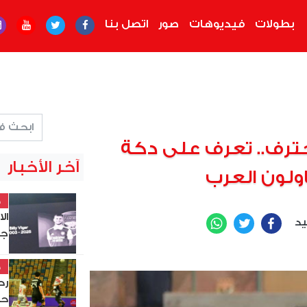
بطولات
فيديوهات
صور
اتصل بنا
حترف.. تعرف على دكة
آخر الأخبار
اولون العرب
خ
ال
يد
WhatsApp
Twitter
Facebook
جد
خ
حس