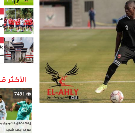
خ
مو
إس
خ
ول
حص
الأكثر قر
7491
إيقافات الزمالك وبيرامي
قرارات رابطة الأندية