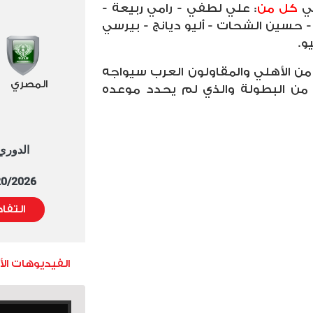
لي
كل من
:
علي لطفي - رامي ربيعة -
 حسين الشحات - أليو ديانج - بيرسي
و.
 من الأهلي والمقاولون العرب سيواجه
المصري
من البطولة والذي لم يحدد موعده
الدوري العا
5/20/2026 التوقيت 
التفا
الفيديوهات ال