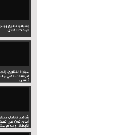
إسبانيا تطيح ببل
الوقت القاتل
مباراة للتاريخ.. إنج
فرنسا 6-4 ف
تُنسى
شاهد تعادل دينام
أمام ثون في تصف
الأبطال وعدم مشار