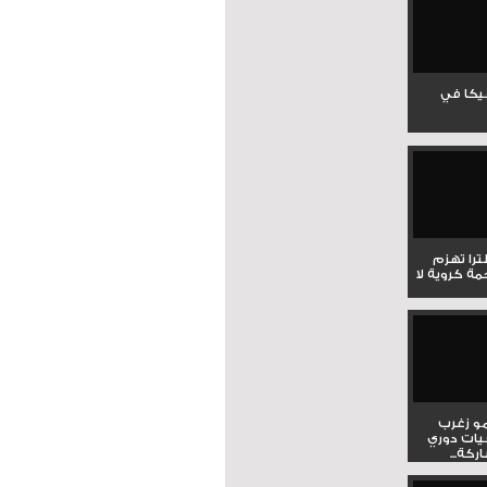
جيكا في
لترا تهزم
ي ملحمة كروية لا
و زغرب
يات دوري
كة...