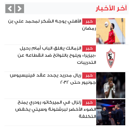
آخر الأخبار
vious
Next
الأهلي يوجه الشكر لمحمد علي بن
خبر
رمضان
الزمالك يغلق الباب أمام رحيل
خبر
«بيزيرا» ويلوح باللوائح ضد انقطاعه عن
التدريبات
ريال مدريد يجدد عقد فينيسيوس
خبر
جونيور حتى 2032
زلزال في الميركاتو: رودري يمنح
خبر
الضوء الأخضر لبرشلونة وسيتي يخفض
التكلفة