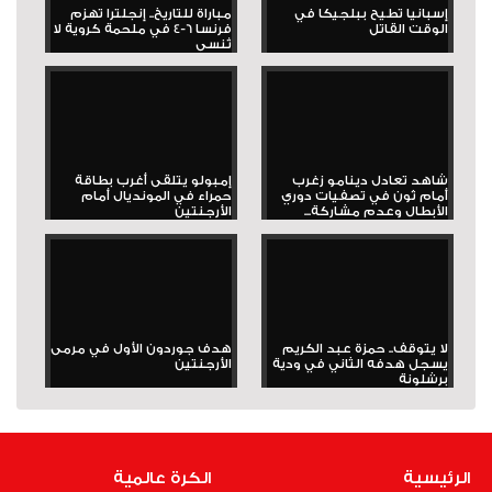
إسبانيا تطيح ببلجيكا في
مباراة للتاريخ.. إنجلترا تهزم
الوقت القاتل
فرنسا 6-4 في ملحمة كروية لا
تُنسى
شاهد تعادل دينامو زغرب
إمبولو يتلقى أغرب بطاقة
أمام ثون في تصفيات دوري
حمراء في المونديال أمام
الأبطال وعدم مشاركة...
الأرجنتين
لا يتوقف.. حمزة عبد الكريم
هدف جوردون الأول في مرمى
يسجل هدفه الثاني في ودية
الأرجنتين
برشلونة
الرئيسية
الكرة عالمية