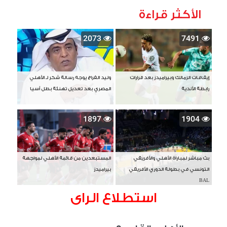
الأكثر قراءة
2073
7491
إيقافات الزمالك وبيراميدز بعد قرارات
وليد الفراج يوجه رسالة شكر لـ الأهلي
رابطة الأندية
المصري بعد تعديل تهنئة بطل آسيا
1897
1904
بث مباشر لمباراة الأهلي والأفريقي
المستبعدين من قائمة الأهلي لمواجهة
التونسي في بطولة الدوري الأفريقي
بيراميدز
BAL
استطلاع الراى