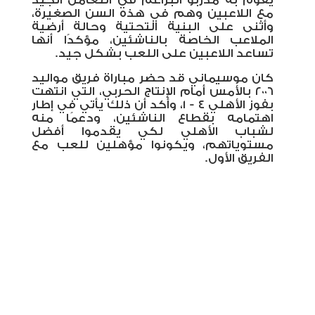
يقوم به مدربو البراعم في التعامل الجيد
مع اللاعبين وهم في هذه السن الصغيرة،
وأثنى على البنية التحتية وحالة أرضية
الملاعب الخاصة بالناشئين، مؤكدًا أنها
تساعد اللاعبين على اللعب بشكل جيد
.
كان موسيماني قد حضر مباراة فريق مواليد
٢٠٠٦ بالأمس أمام الإنتاج الحربي، التي انتهت
بفوز الأهلي ٤ - ١، وأكد أن ذلك يأتي في إطار
اهتمامه بقطاع الناشئين، ودعمًا منه
لشباب الأهلي لكي يقدموا أفضل
مستوياتهم، ويكونوا مؤهلين للعب مع
الفريق الأول.