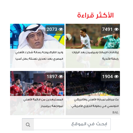
الأكثر قراءة
2073
7491
إيقافات الزمالك وبيراميدز بعد قرارات
وليد الفراج يوجه رسالة شكر لـ الأهلي
رابطة الأندية
المصري بعد تعديل تهنئة بطل آسيا
1897
1904
بث مباشر لمباراة الأهلي والأفريقي
المستبعدين من قائمة الأهلي
التونسي في بطولة الدوري الأفريقي
لمواجهة بيراميدز
BAL