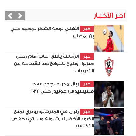
آخر الأخبار
vious
Next
الأهلي يوجه الشكر لمحمد علي
خبر
بن رمضان
الزمالك يغلق الباب أمام رحيل
خبر
«بيزيرا» ويلوح باللوائح ضد انقطاعه عن
التدريبات
ريال مدريد يجدد عقد
خبر
فينيسيوس جونيور حتى 2032
زلزال في الميركاتو: رودري يمنح
خبر
الضوء الأخضر لبرشلونة وسيتي يخفض
التكلفة