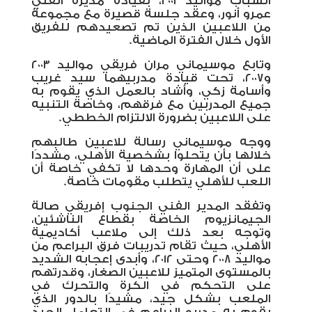
الشباب مواليد ٢٠٠١، بقيادة مديره الفني
عمرو أنور، وعقد جلسة قصيرة مع مجموعة
من اللاعبين الذين تم تصعيدهم للفريق
الأول خلال الفترة الماضية
.
وتابع موسيماني مران فريقي مواليد ٢٠٠٣
و٢٠٠٧، تحت قيادة مدربيهما سيد غريب
وأسامة زكي، وأشاد بالعمل الذي يقوم به
جميع المدربين مع فرقهم، وخاصة التنبيه
على اللاعبين بضرورة الالتزام الخططي
.
ووجه موسيماني رسالة للاعبين طالبهم
خلالها بأن يتحلوا بشخصية الأهلي، مشددًا
على أن المهارة وحدها لا تكفي خاصة أن
اللعب للأهلي يتطلب مقومات خاصة
.
وتفقد المدير الفني الجنوب إفريقي صالة
الجيمانزيوم الخاصة بقطاع الناشئين،
وتوجه بعد ذلك إلى ملاعب أكاديمية
الأهلي، حيث تقام تدريبات فرق البراعم من
مواليد ٢٠٠٨ وحتى ٢٠١٢، وأبدى إعجابه الشديد
بالمستوى المتميز للاعبين الصغار، وقدرتهم
على التحكم في الكرة والتحرك في
الملعب بشكل جيد، مشيدًا بالدور الذي