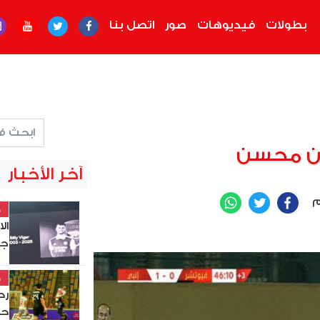
بطولات
فيديوهات
صور
اتصل بنا
ان محسن
آخر الأخبار
م
WhatsApp
Twitter
Facebook
خ
ال
جد
خ
حس