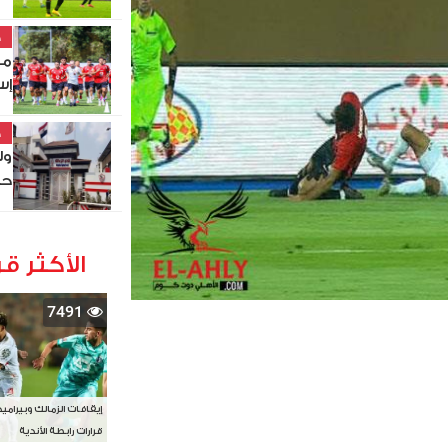
خ
مو
إس
خ
ول
حص
الأكثر قر
7491
إيقافات الزمالك وبيرامي
قرارات رابطة الأندية