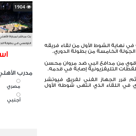
1904
بث مباشر لمباراة الأهلي
التونسي في بطولة الد
ي نهاية الشوط الأول من لقاء فريقه
الأفريقي BAL
جولة الخامسة من بطولة الدوري.
اس
 قوي من مدافع انبي ضد مروان محسن
قطات التليفزيونية إصابة في قدمه.
مدرب الأهلي
م قرر الجهاز الفني لفريق فيوتشر
في اللقاء الذي انتهى شوطه الأول
مصري
أجنبي