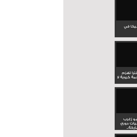
جيكا في
لترا تهزم
ي ملحمة كروية لا
و زغرب
يات دوري
كة...