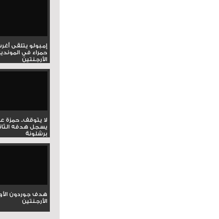
إمبولو يتلقى أغر
حمراء في المونديا
الأرجنتين
لا يتوقف.. حمزة ع
يسجل هدفه الثان
برشلونة
هدف جوردون الأو
الأرجنتين