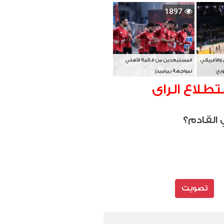
بطل آسيا
1897
 والأفريقي
المستبعدين من قائمة الأهلي
وري
لمواجهة بيراميدز
تطلاع الراى
 القادم؟
تصويت