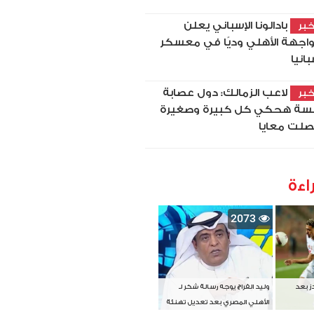
بادالونا الإسباني يعلن
بر
اجهة الأهلي وديًا في معسكر
بانيا
لاعب الزمالك: دول عصابة
بر
سة هحكي كل كبيرة وصغيرة
لت معايا
اءة
2073
دز بعد
وليد الفراج يوجه رسالة شكر لـ
الأهلي المصري بعد تعديل تهنئة