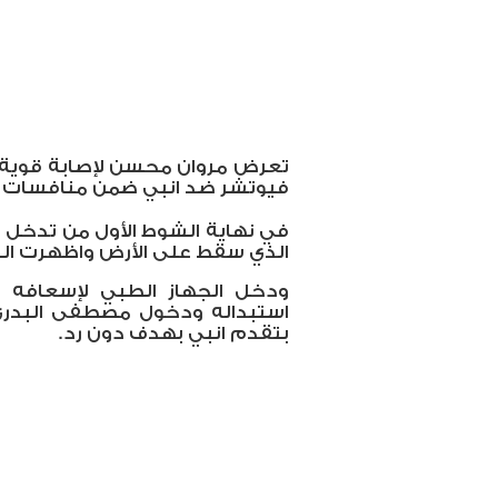
تعرض مروان محسن لإصابة قوية ف
فيوتشر ضد انبي ضمن منافسات ال
في نهاية الشوط الأول من تدخل
الذي سقط على الأرض واظهرت الل
ودخل الجهاز الطبي لإسعافه ث
استبداله ودخول مصطفى البدري 
بتقدم انبي بهدف دون رد.