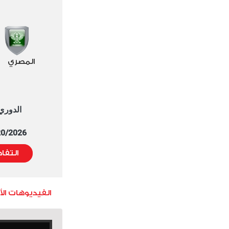
المصري
الدوري العا
5/20/2026 التوقيت 
التفا
الفيديوهات ال