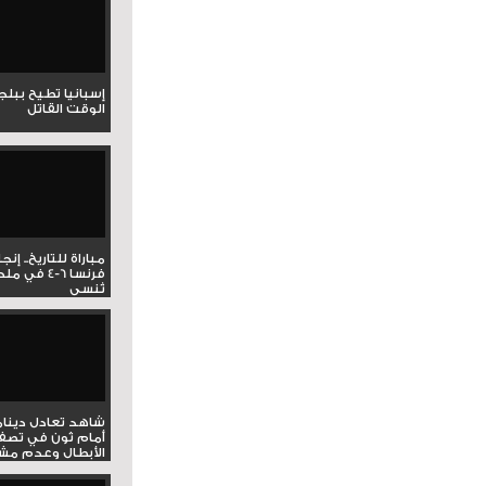
إسبانيا تطيح ببل
الوقت القاتل
مباراة للتاريخ.. إنج
فرنسا 6-4 ف
تُنسى
شاهد تعادل دينام
أمام ثون في تصف
الأبطال وعدم مشار