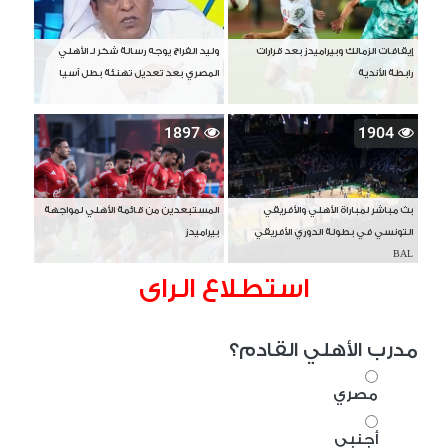
إيقافات الزمالك وبيراميدز بعد قرارات
وليد الفراج يوجه رسالة شكر لـ الأهلي
رابطة الأندية
المصري بعد تعديل تهنئة بطل آسيا
1897
1904
بث مباشر لمباراة الأهلي والأفريقي
المستبعدين من قائمة الأهلي لمواجهة
التونسي في بطولة الدوري الأفريقي
بيراميدز
BAL
استطلاع الراى
مدرب الأهلي القادم؟
مصري
أجنبي