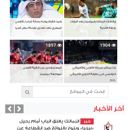
إيقافات الزمالك وبيراميدز بعد قرارات
وليد الفراج يوجه رسالة شكر لـ الأهلي
رابطة الأندية
المصري بعد تعديل تهنئة بطل آسيا
1897
1904
بث مباشر لمباراة الأهلي والأفريقي
المستبعدين من قائمة الأهلي
التونسي في بطولة الدوري الأفريقي
لمواجهة بيراميدز
BAL
آخر الأخبار
vious
Next
الزمالك يغلق الباب أمام رحيل
خبر
«بيزيرا» ويلوح باللوائح ضد انقطاعه عن