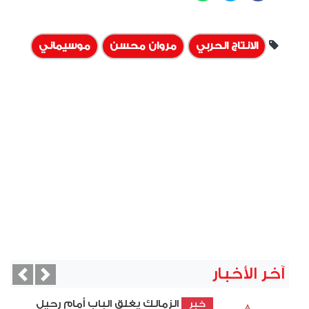
الانتاج الحربي
مروان محسن
موسيماني
آخر الأخبار
vious
Next
الزمالك يغلق الباب أمام رحيل
خبر