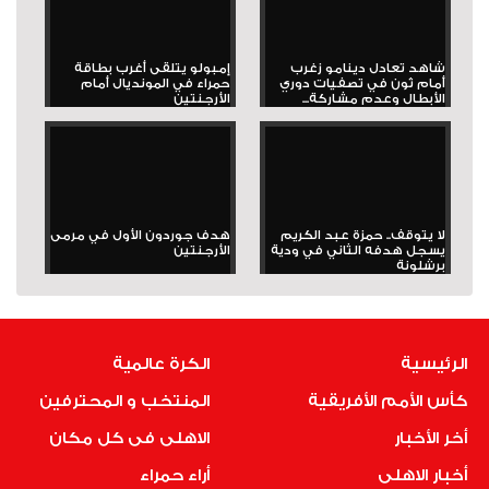
شاهد تعادل دينامو زغرب
إمبولو يتلقى أغرب بطاقة
أمام ثون في تصفيات دوري
حمراء في المونديال أمام
الأبطال وعدم مشاركة...
الأرجنتين
لا يتوقف.. حمزة عبد الكريم
هدف جوردون الأول في مرمى
يسجل هدفه الثاني في ودية
الأرجنتين
برشلونة
الرئيسية
الكرة عالمية
كأس الأمم الأفريقية
المنتخب و المحترفين
أخر الأخبار
الاهلى فى كل مكان
أخبار الاهلى
أراء حمراء