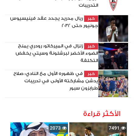
التدريبات
ريال مدريد يجدد عقد فينيسيوس
خبر
جونيور حتى 2032
زلزال في الميركاتو: رودري يمنح
خبر
الضوء الأخضر لبرشلونة وسيتي يخفض
التكلفة
في ظهوره الأول مع النادي: صلاح
خبر
يدشن مشاركته الأولى في تدريبات
طرابزون سبور
الأكثر قراءة
2073
7491