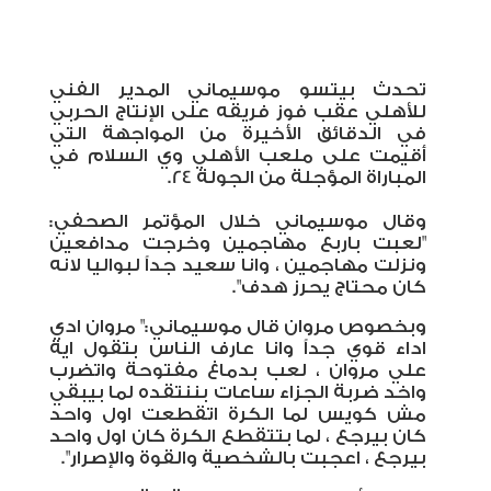
تحدث بيتسو موسيماني المدير الفني
للأهلي عقب فوز فريقه على الإنتاج الحربي
في الدقائق الأخيرة من المواجهة التي
أقيمت على ملعب الأهلي وي السلام في
المباراة المؤجلة من الجولة 24.
وقال موسيماني خلال المؤتمر الصحفي:
"لعبت باربع مهاجمين وخرجت مدافعين
ونزلت مهاجمين ، وانا سعيد جداً لبواليا لانه
كان محتاج يحرز هدف".
وبخصوص مروان قال موسيماني:" مروان ادي
اداء قوي جداً وانا عارف الناس بتقول اية
علي مروان ، لعب بدماغ مفتوحة واتضرب
واخد ضربة الجزاء ساعات بننتقده لما بيبقي
مش كويس لما الكرة اتقطعت اول واحد
كان بيرجع ، لما بتتقطع الكرة كان اول واحد
بيرجع ، اعجبت بالشخصية والقوة والإصرار".