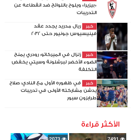
«بيزيرا» ويلوح باللوائح ضد انقطاعه عن
التدريبات
ريال مدريد يجدد عقد
خبر
فينيسيوس جونيور حتى 2032
زلزال في الميركاتو: رودري يمنح
خبر
الضوء الأخضر لبرشلونة وسيتي يخفض
التكلفة
في ظهوره الأول مع النادي: صلاح
خبر
يدشن مشاركته الأولى في تدريبات
طرابزون سبور
الأكثر قراءة
2073
7491