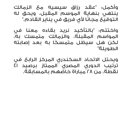
وأكمل: "عقد رزاق سيسيه مع الزمالك
ينتهي بنهاية الموسم المقبل، ويحق له
التوقيع مجانًا لأي فريق في يناير القادم
".
واختتم: "بالتأكيد نريد بقاءه معنا في
المواسم المقبلة، والزمالك متمسك به،
لكن هل سيظل متمسكًا به بعد إصابته
الطويلة"
ويحتل الاتحاد السكندري المركز الرابع في
ترتيب الدوري المصري الممتاز برصيد 41
نقطة، من 28 مباراة خاضهم بالمسابقة.