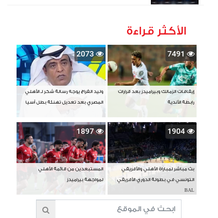
الأكثر قراءة
2073
7491
إيقافات الزمالك وبيراميدز بعد قرارات
وليد الفراج يوجه رسالة شكر لـ الأهلي
رابطة الأندية
المصري بعد تعديل تهنئة بطل آسيا
1897
1904
بث مباشر لمباراة الأهلي والأفريقي
المستبعدين من قائمة الأهلي
التونسي في بطولة الدوري الأفريقي
لمواجهة بيراميدز
BAL