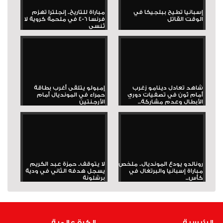
إسبانيا تطيح ببلجيكا في
مباراة للتاريخ.. إنجلترا تهزم
الوقت القاتل
فرنسا 6-4 في ملحمة كروية لا
تُنسى
شاهد تعادل دينامو زغرب
إمبولو يتلقى أغرب بطاقة
أمام ثون في تصفيات دوري
حمراء في المونديال أمام
الأبطال وعدم مشاركة...
الأرجنتين
رونالدو يودع المونديال.. ملخص
لا يتوقف.. حمزة عبد الكريم
مباراة إسبانيا والبرتغال في
يسجل هدفه الثاني في ودية
كأس...
برشلونة
الرئيسية
الكرة عالمية