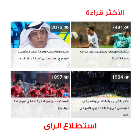
الأكثر قراءة
2073
7491
إيقافات الزمالك وبيراميدز بعد قرارات
وليد الفراج يوجه رسالة شكر لـ الأهلي
رابطة الأندية
المصري بعد تعديل تهنئة بطل آسيا
1897
1904
بث مباشر لمباراة الأهلي والأفريقي
المستبعدين من قائمة الأهلي لمواجهة
التونسي في بطولة الدوري الأفريقي
بيراميدز
BAL
استطلاع الراى