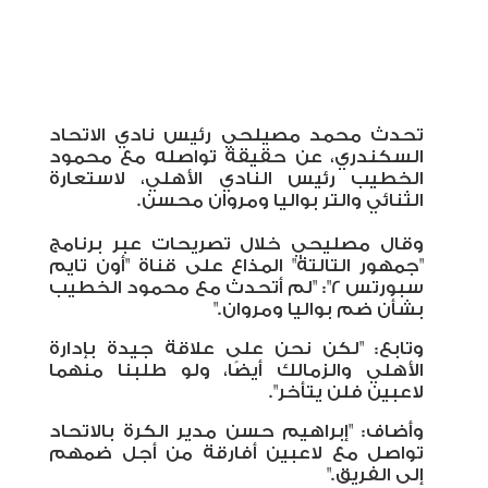
تحدث محمد مصيلحي رئيس نادي الاتحاد
السكندري، عن حقيقة تواصله مع محمود
الخطيب رئيس النادي الأهلي، لاستعارة
الثنائي والتر بواليا ومروان محسن
.
وقال مصليحي خلال تصريحات عبر برنامج
"جمهور التالتة" المذاع على قناة "أون تايم
سبورتس 2": "لم أتحدث مع محمود الخطيب
بشأن ضم بواليا ومروان
".
وتابع: "لكن نحن على علاقة جيدة بإدارة
الأهلي والزمالك أيضًا، ولو طلبنا منهما
لاعبين فلن يتأخر".
وأَضاف: "إبراهيم حسن مدير الكرة بالاتحاد
تواصل مع لاعبين أفارقة من أجل ضمهم
إلى الفريق
".