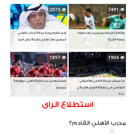
2073
7491
إيقافات الزمالك وبيراميدز بعد قرارات
وليد الفراج يوجه رسالة شكر لـ الأهلي
رابطة الأندية
المصري بعد تعديل تهنئة بطل آسيا
1897
1904
بث مباشر لمباراة الأهلي والأفريقي
المستبعدين من قائمة الأهلي لمواجهة
التونسي في بطولة الدوري الأفريقي
بيراميدز
BAL
استطلاع الراى
مدرب الأهلي القادم؟