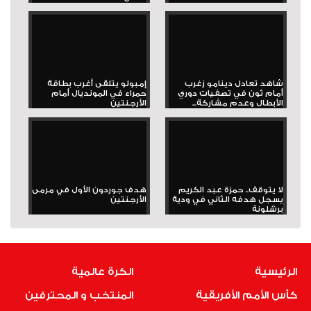
شاهد تعادل دينامو زغرب
إمبولو يتلقى أغرب بطاقة
أمام ثون في تصفيات دوري
حمراء في المونديال أمام
الأبطال وعدم مشاركة...
الأرجنتين
لا يتوقف.. حمزة عبد الكريم
هدف جوردون الأول في مرمى
يسجل هدفه الثاني في ودية
الأرجنتين
برشلونة
الرئيسية
الكرة عالمية
كأس الأمم الأفريقية
المنتخب و المحترفين