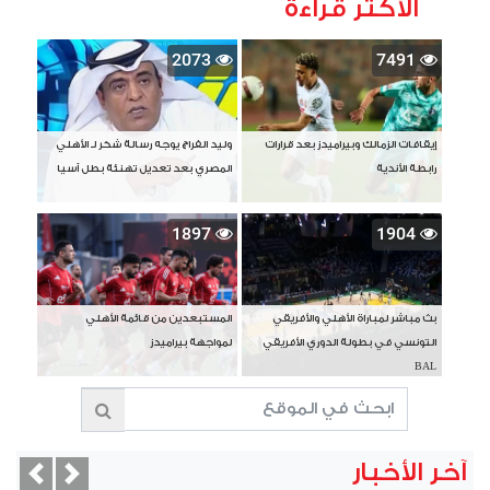
الأكثر قراءة
2073
7491
إيقافات الزمالك وبيراميدز بعد قرارات
وليد الفراج يوجه رسالة شكر لـ الأهلي
رابطة الأندية
المصري بعد تعديل تهنئة بطل آسيا
1897
1904
بث مباشر لمباراة الأهلي والأفريقي
المستبعدين من قائمة الأهلي
التونسي في بطولة الدوري الأفريقي
لمواجهة بيراميدز
BAL
آخر الأخبار
vious
Next