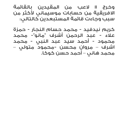
وخرج 11 لاعب من المقيدين بالقائمة
الافريقية من حسابات موسيماني لأكثر من
سبب وجاءت قائمة المستبعدين كالتالي
:
كريم نيدفيد - محمد حسام النجار - حمزة
علاء - عبد الرحمن أشرف "مانو"- محمد
محمود - أحمد سيد عبد النبي - محمد
اشرف – مروان محسن -محمود متولي –
محمد هاني – أحمد حسن كوكا.