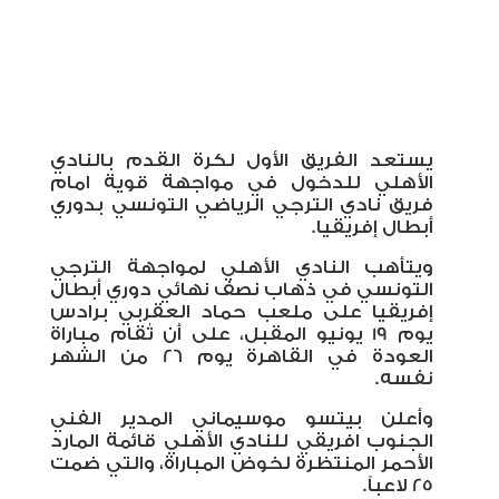
يستعد الفريق الأول لكرة القدم بالنادي
الأهلي للدخول في مواجهة قوية امام
فريق نادي الترجي الرياضي التونسي بدوري
أبطال إفريقيا.
ويتأهب النادي الأهلي لمواجهة الترجي
التونسي في ذهاب نصف نهائي دوري أبطال
إفريقيا على ملعب حماد العقربي برادس
يوم 19 يونيو المقبل، على أن تُقام مباراة
العودة في القاهرة يوم 26 من الشهر
نفسه.
وأعلن بيتسو موسيماني المدير الفني
الجنوب افريقي للنادي الأهلي قائمة المارد
الأحمر المنتظرة لخوض المباراة، والتي ضمت
25 لاعباً.