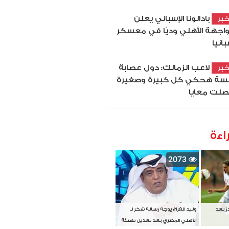
بادالونا الإسباني يعلن
بر
اجهة الأهلي وديًا في معسكر
بانيا
لاعب الزمالك: دول عصابة
بر
سة هحكي كل كبيرة وصغيرة
لت معايا
اءة
2073
دز بعد
وليد الفراج يوجه رسالة شكر لـ
الأهلي المصري بعد تعديل تهنئة