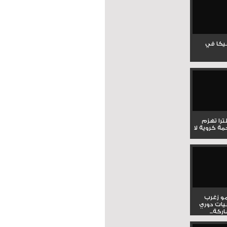
جيكا في
لترا تهزم
ي ملحمة كروية لا
و زغرب
يات دوري
كة...