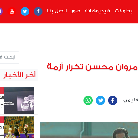
بطولات
فيديوهات
صور
اتصل بنا
مروان محسن تكرار أزمة
آخر الأخبار
خ
ال
لغنيمي
WhatsApp
Twitter
Facebook
جد
خ
حس