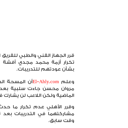
قرر الجهاز الفني والطبي للفريق ا
تكرار أزمة محمد مجدي أفشة و
بشأن عودتهم للتدريبات.
وعلم
El-Ahly.com
أن المسحة الط
مروان محسن جاءت سلبية بعد أن 
الماضية ولكن اللاعب لن يشارك في
وقرر الأهلي عدم تكرار ما ح
مشاركتهما في التدريبات بعد 
وقت سابق.