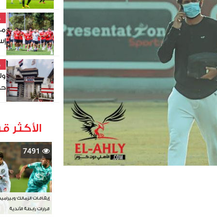
خ
مو
إس
خ
ول
حص
الأكثر قر
7491
إيقافات الزمالك وبيرامي
قرارات رابطة الأندية