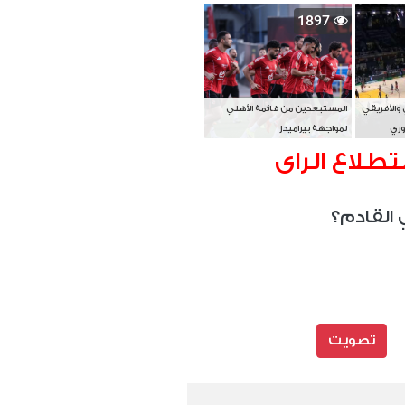
بطل آسيا
1897
 والأفريقي
المستبعدين من قائمة الأهلي
وري
لمواجهة بيراميدز
تطلاع الراى
 القادم؟
تصويت