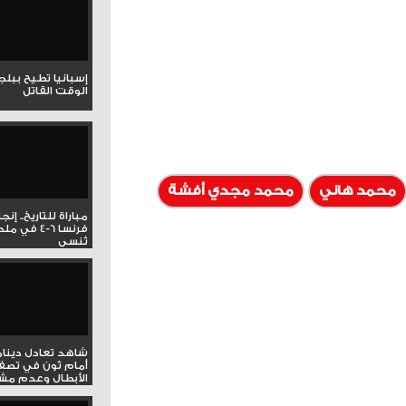
إسبانيا تطيح ببل
الوقت القاتل
محمد هاني
محمد مجدي أفشة
مباراة للتاريخ.. إنج
فرنسا 6-4 ف
تُنسى
شاهد تعادل دينام
أمام ثون في تصف
الأبطال وعدم مشار