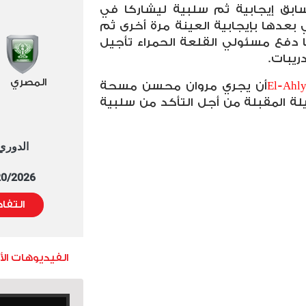
ابق إيجابية ثم سلبية ليشاركا في
بعدها بإيجابية العينة مرة أخرى ثم
دفع مسئولي القلعة الحمراء تأجيل
ريبات.
المصري
El-Ahl
أن يجري مروان محسن مسحة
لة المقبلة من أجل التأكد من سلبية
الدوري العا
5/20/2026 التوقيت 
التفا
الفيديوهات ال