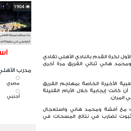
1904
بث مباشر لمباراة الأهلي
التونسي في بطولة الد
الأفريقي BAL
اس
لأول لكرة القدم بالنادي الأهلي تفادي
محمد هاني ثنائي الفريق مرة أخرى
مدرب الأهلي
مصري
بية الأخيرة الخاصة بمهاجم الفريق
كانت إيجابية خلال الأيام القليلة
أجنبي
 المران.
دث مع أفشة ومحمد هاني واستعجال
ثبوت تضارب في نتائج المسحات في