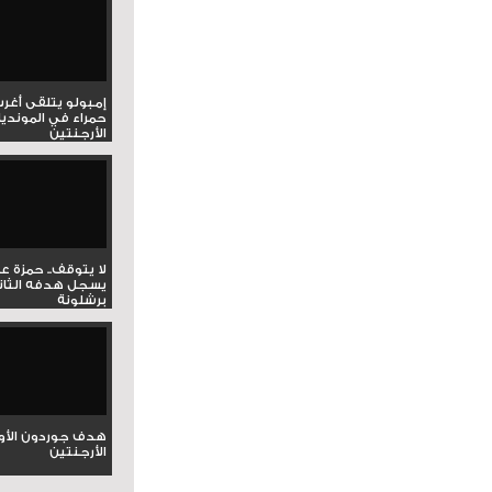
إمبولو يتلقى أغر
حمراء في المونديا
الأرجنتين
لا يتوقف.. حمزة ع
يسجل هدفه الثان
برشلونة
هدف جوردون الأو
الأرجنتين