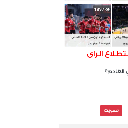
بطل آسيا
1897
 والأفريقي
المستبعدين من قائمة الأهلي
وري
لمواجهة بيراميدز
تطلاع الراى
 القادم؟
تصويت