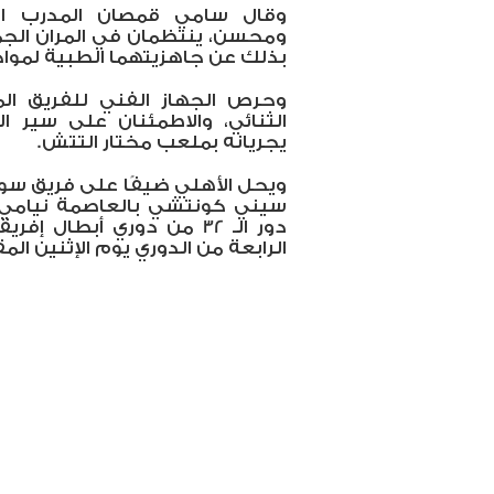
وقال سامي قمصان المدرب الم
ومحسن، ينتظمان في المران الجما
بذلك عن جاهزيتهما الطبية لمواج
وحرص الجهاز الفني للفريق ال
الثنائي، والاطمئنان على سير ا
يجريانه بملعب مختار التتش.
ويحل الأهلي ضيفًا على فريق سو
سيني كونتشي بالعاصمة نيامي با
دور الـ 32 من دوري أبطال 
الرابعة من الدوري يوم الإثنين الم