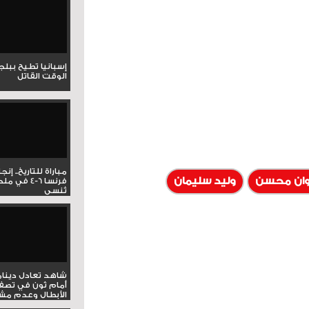
إسبانيا تطيح ببل
الوقت القاتل
مباراة للتاريخ.. إنج
وان محسن
وليد سليمان
فرنسا 6-4 ف
تُنسى
شاهد تعادل دينام
أمام ثون في تصف
الأبطال وعدم مشار