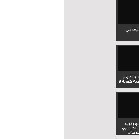
جيكا في
لترا تهزم
ي ملحمة كروية لا
و زغرب
يات دوري
كة...