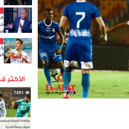
خ
في
جز
لا
خ
كو
ال
الأكثر قر
7491
إيقافات الزمالك وبيرامي
قرارات رابطة الأندية