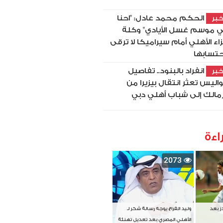
الحكم محمد عادل: "احنا
بر
 موسم غسل الأيادي" وكلة
اء الأهلي أمام سيراميكا لا ترقى
حتسابها
انفراد بالبنود.. تفاصيل
بر
اليس تعثر انتقال بيزيرا من
زمالك إلى شباب أهلي دبي
اءة
2073
دز بعد
وليد الفراج يوجه رسالة شكر لـ
الأهلي المصري بعد تعديل تهنئة