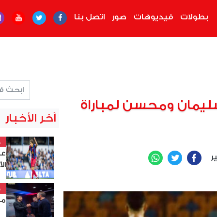
بطولات
فيديوهات
صور
اتصل بنا
ليمان ومحسن لمباراة
آخر الأخبار
خ
عب
ير
WhatsApp
Twitter
Facebook
ال
خ
مد