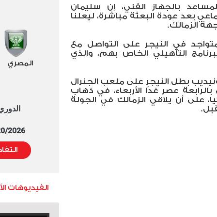
ساعد بالجهاز الفني، إن سليمان
عي بعد عودة البعثة مباشرة، ليعلنا
هة الزمالك.
متواجد في النيجر على التواصل مع
لبرنامج التأهيلي الخاص بهم، والذي
المصري
نيديب بطل النيجر على ملعب الجنرال
لرابعة عصر غدًا الأربعاء، في ذهاب
إفريقيا، على أن يلاقي الزمالك في الجولة
الدوري العا
قبل.
5/20/2026 التوقيت 
التفا
الفيديوهات ال