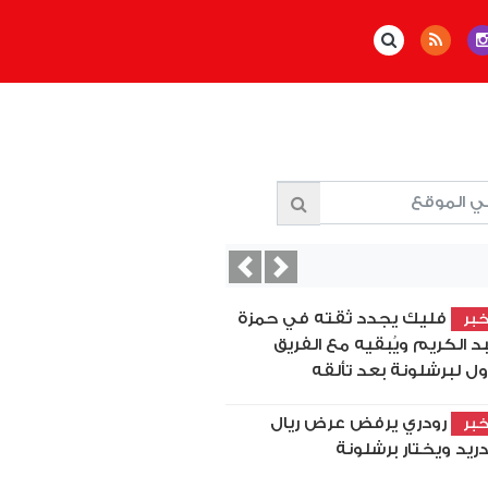
Previous
Next
فليك يجدد ثقته في حمزة
بر
د الكريم ويُبقيه مع الفريق
أول لبرشلونة بعد تألقه
رودري يرفض عرض ريال
بر
ريد ويختار برشلونة