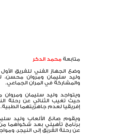
متابعة
محمد الدكر
وضع الجهاز الفني للفريق الأول ب
وليد سليمان ومروان محسن، لاعب
والمشاركة في المران الجماعي.
ويتواجد وليد سليمان ومروان مح
حيث تغيب الثنائي عن رحلة الن
إفريقيا لعدم جاهزيتهما الطبية.
ويقوم صانع الألعاب وليد سلي
برنامج تأهيلي بعد شكواهما من 
عن رحلة الفريق إلى النيجر، ومو