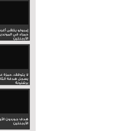
إمبولو يتلقى أغر
حمراء في المونديا
الأرجنتين
لا يتوقف.. حمزة ع
يسجل هدفه الثان
برشلونة
هدف جوردون الأو
الأرجنتين