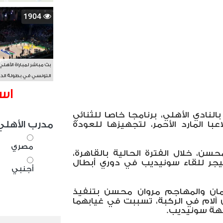
1904
بث مباشر لمباراة الأهلي
التونسي في بطولة الد
الأفريقي BAL
اس
النادي الأهلي، برنامجا خاصا للثنائي
مدرب الأهلي
ا المارد الأحمر، لتجهيزها للعودة
مصري
سن، خلال الفترة الحالية بالقاهرة،
يجر للقاء سونيديب في دوري أبطال
أجنبي
مان والمهاجم مروان محسن بتنفيذ
آلام في الركبة، تسببت في غيابهما
اجهة سونيديب
.