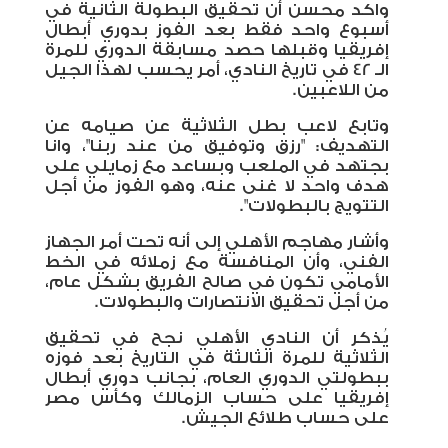
واكد محسن أن تحقيق البطولة الثانية في
أسبوع واحد فقط بعد الفوز بدوري أبطال
إفريقيا وقبلها حصد مسابقة الدوري للمرة
الـ 42 في تاريخ النادي، أمر يحسب لهذا الجيل
من اللاعبين
.
وتابع لاعب بطل الثلاثية عن صيامه عن
التهديف: "رزق وتوفيق من عند ربنا"، وانا
بجتهد في الملعب وبساعد مع زمايلي على
هدف واحد لا غنى عنه، وهو الفوز من أجل
التتويج بالبطولات
".
وأشار مهاجم الأهلي إلى أنه تحت أمر الجهاز
الفني، وأن المنافسة مع زملائه في الخط
الأمامي تكون في صالح الفريق بشكل عام،
من أجل تحقيق الانتصارات والبطولات.
يُذكر أن النادي الأهلي نجح في تحقيق
الثلاثية للمرة الثالثة في التاريخ بعد فوزه
ببطولتي الدوري العام، بجانب دوري أبطال
إفريقيا على حساب الزمالك وكأس مصر
على حساب طلائع الجيش.