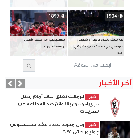
1897
1904
بث مباشر لمباراة الأهلي والأفريقي
المستبعدين من قائمة الأهلي
التونسي في بطولة الدوري الأفريقي
لمواجهة بيراميدز
BAL
آخر الأخبار
vious
Next
الزمالك يغلق الباب أمام رحيل
خبر
«بيزيرا» ويلوح باللوائح ضد انقطاعه عن
التدريبات
ريال مدريد يجدد عقد فينيسيوس
خبر
جونيور حتى 2032