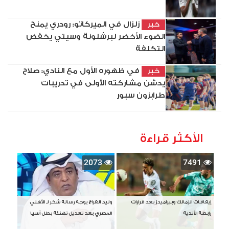
زلزال في الميركاتو: رودري يمنح
خبر
الضوء الأخضر لبرشلونة وسيتي يخفض
التكلفة
في ظهوره الأول مع النادي: صلاح
خبر
يدشن مشاركته الأولى في تدريبات
طرابزون سبور
الأكثر قراءة
2073
7491
إيقافات الزمالك وبيراميدز بعد قرارات
وليد الفراج يوجه رسالة شكر لـ الأهلي
رابطة الأندية
المصري بعد تعديل تهنئة بطل آسيا