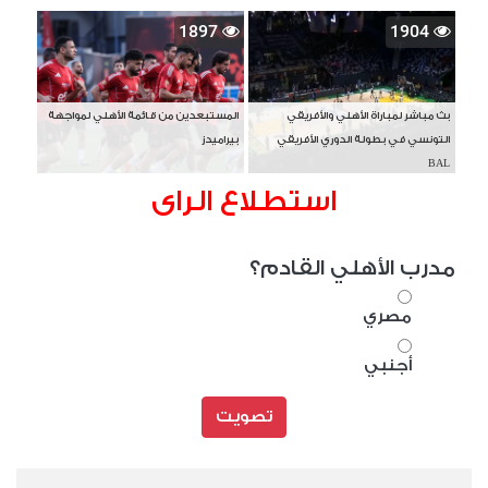
1897
1904
بث مباشر لمباراة الأهلي والأفريقي
المستبعدين من قائمة الأهلي لمواجهة
التونسي في بطولة الدوري الأفريقي
بيراميدز
BAL
استطلاع الراى
مدرب الأهلي القادم؟
مصري
أجنبي
تصويت