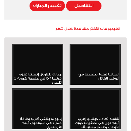
التفاصيل
تقييم المباراة
الفيديوهات الأكثر مشاهدة خلال شهر
إسبانيا تطيح ببلجيكا في
مباراة للتاريخ.. إنجلترا تهزم
الوقت القاتل
فرنسا 6-4 في ملحمة كروية لا
تُنسى
شاهد تعادل دينامو زغرب
إمبولو يتلقى أغرب بطاقة
أمام ثون في تصفيات دوري
حمراء في المونديال أمام
الأبطال وعدم مشاركة...
الأرجنتين