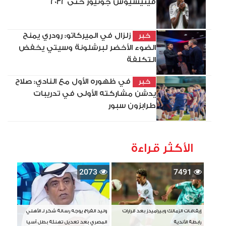
فينيسيوس جونيور حتى 2032
زلزال في الميركاتو: رودري يمنح
خبر
الضوء الأخضر لبرشلونة وسيتي يخفض
التكلفة
في ظهوره الأول مع النادي: صلاح
خبر
يدشن مشاركته الأولى في تدريبات
طرابزون سبور
الأكثر قراءة
2073
7491
إيقافات الزمالك وبيراميدز بعد قرارات
وليد الفراج يوجه رسالة شكر لـ الأهلي
رابطة الأندية
المصري بعد تعديل تهنئة بطل آسيا