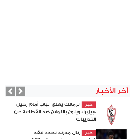
آخر الأخبار
vious
Next
الزمالك يغلق الباب أمام رحيل
خبر
«بيزيرا» ويلوح باللوائح ضد انقطاعه عن
التدريبات
ريال مدريد يجدد عقد
خبر