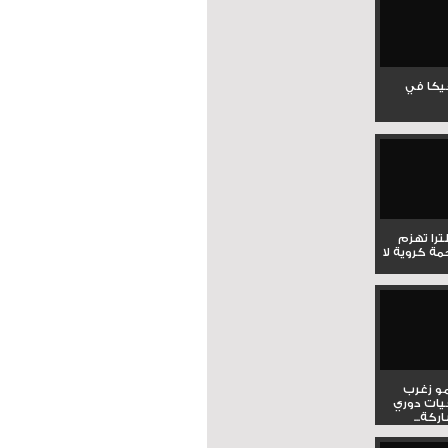
جيكا في
لترا تهزم
ي ملحمة كروية لا
و زغرب
يات دوري
كة...