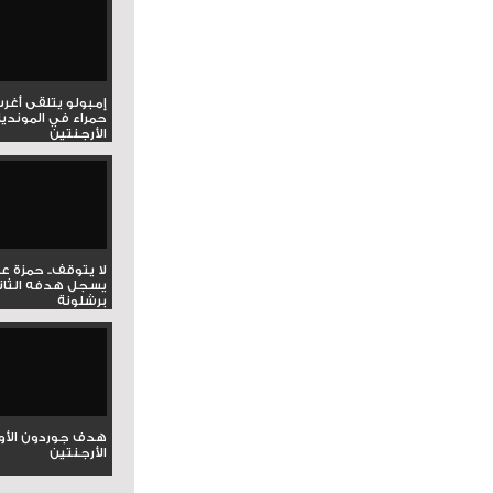
إمبولو يتلقى أغر
حمراء في المونديا
الأرجنتين
لا يتوقف.. حمزة ع
يسجل هدفه الثان
برشلونة
هدف جوردون الأو
الأرجنتين