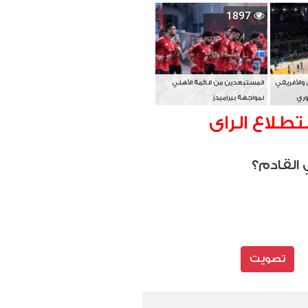
بطل آسيا
1897
 والأفريقي
المستبعدين من قائمة الأهلي
وري
لمواجهة بيراميدز
تطلاع الراى
 القادم؟
تصويت