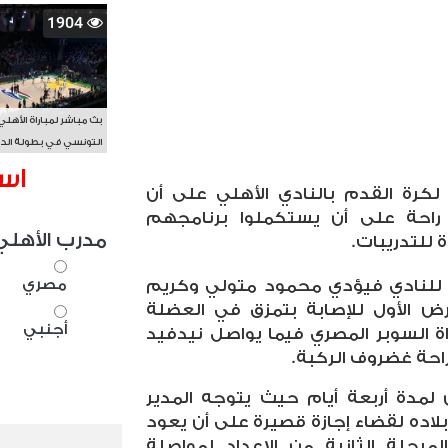
1904
بث مباشر لمباراة الأهلي
التونسي في بطولة الد
الأفريقي BAL
اس
 لكرة القدم بالنادي الأهلي على أن
 راحة على أن يستكملوا برنامجهم
مدرب الأهلي
 للتدريبات.
مصري
للنادي فيؤدي محمود متولي وكريم
رض الأول للإصابة بتمزق في العضلة
أجنبي
ة السوبر المصري فيما يواصل نيدفيد
احة غضروف الركبة.
 لمدة أربعة أيام حيث يتوجه المدير
بلاده لقضاء إجازة قصيرة على أن يعود
لمرحلة الثانية من الإعداد لمواصلة