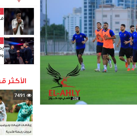
خ
في
خ
يم
وس
الأكثر قر
7491
إيقافات الزمالك وبيرامي
قرارات رابطة الأندية