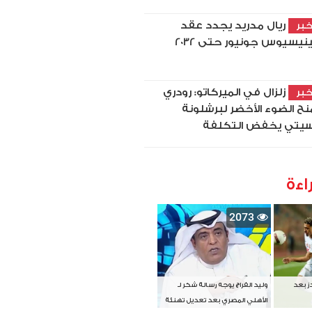
ريال مدريد يجدد عقد
بر
نيسيوس جونيور حتى 2032
زلزال في الميركاتو: رودري
بر
نح الضوء الأخضر لبرشلونة
يتي يخفض التكلفة
اءة
2073
دز بعد
وليد الفراج يوجه رسالة شكر لـ
الأهلي المصري بعد تعديل تهنئة