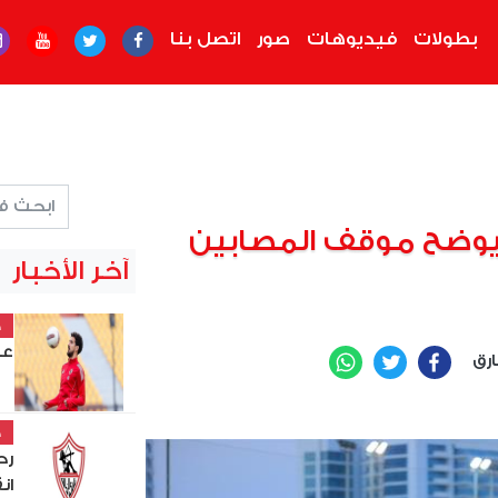
بطولات
فيديوهات
صور
اتصل بنا
 يوضح موقف المصابين
آخر الأخبار
خ
عل
ارق
WhatsApp
Twitter
Facebook
خ
رح
ان