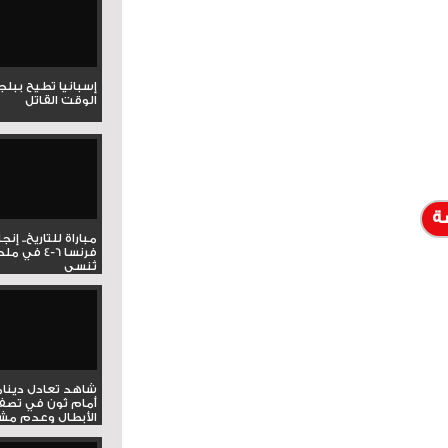
إسبانيا تطيح ببل
الوقت القاتل
ة
مباراة للتاريخ.. إنج
فرنسا 6-4 ف
تُنسى
شاهد تعادل دينام
أمام ثون في تصف
الأبطال وعدم مشار