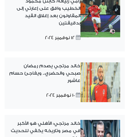
رامي ربيعة: كابتن محمود
الخطيب وافق على إعارتي إلى
المقاولون بعد إغلاق القيد
بدقيقتين
12 نوفمبر 2024
خالد مرتجي يصدم رمضان
صبحي والحضري.. ويفاجئ حسام
عاشور
10 نوفمبر 2024
خالد مرتجي: الأهلي هو الأكبر
في مصر وتاريخه يكفي للحديث