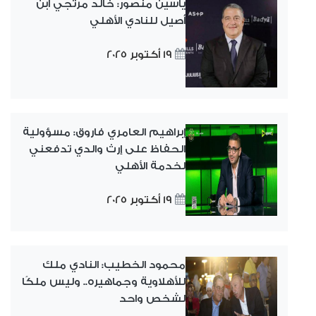
ياسين منصور: خالد مرتجي ابن
أصيل للنادي الأهلي
19 أكتوبر 2025
إبراهيم العامري فاروق: مسؤولية
الحفاظ على إرث والدي تدفعني
لخدمة الأهلي
19 أكتوبر 2025
محمود الخطيب: النادي ملك
للأهلاوية وجماهيره.. وليس ملكًا
لشخص واحد