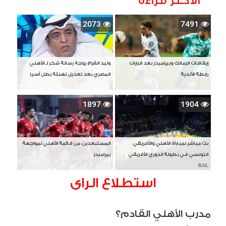
الأكثر قراءة
2073
7491
إيقافات الزمالك وبيراميدز بعد قرارات
وليد الفراج يوجه رسالة شكر لـ الأهلي
رابطة الأندية
المصري بعد تعديل تهنئة بطل آسيا
1897
1904
بث مباشر لمباراة الأهلي والأفريقي
المستبعدين من قائمة الأهلي لمواجهة
التونسي في بطولة الدوري الأفريقي
بيراميدز
BAL
استطلاع الراى
مدرب الأهلي القادم؟