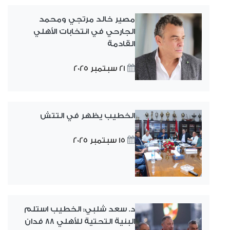
مصير خالد مرتجي ومحمد
الجارحي في انتخابات الأهلي
القادمة
21 سبتمبر 2025
الخطيب يظهر في التتش
15 سبتمبر 2025
د. سعد شلبي: الخطيب استلم
البنية التحتية للأهلي ٨٨ فدان