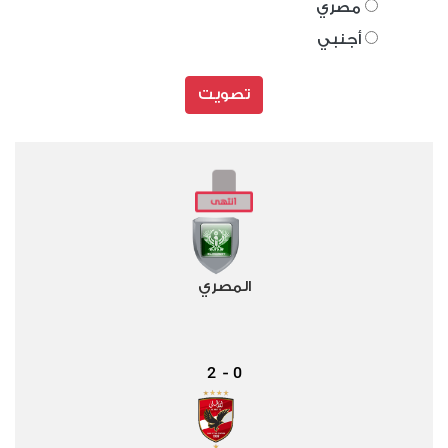
مصري
أجنبي
تصويت
المصري
2
0
-