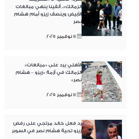
الزمالك».. ألفينا ينهي مبالغات
الأبيض وينصف زيزو أمام هشام
نصر
11 نوفمبر 2025
الأهلي يرد على «مبالغات»
الزمالك في أزمة «زيزو – هشام
نصر»
11 نوفمبر 2025
رد فعل خالد مرتجي على رفض
زيزو تحية هشام نصر في السوبر