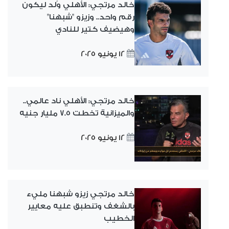
خالد مرتجي: الأهلي وُلد ليكون
رقم واحد.. وزيزو "شبهنا"
وهيضيف كتير للنادي
12 يونيو 2025
خالد مرتجي: الأهلي ناد عالمي..
والميزانية تخطت 7.5 مليار جنيه
12 يونيو 2025
خالد مرتجي زيزو شبهنا مليء
بالشغف وتنطبق عليه معايير
الخطيب