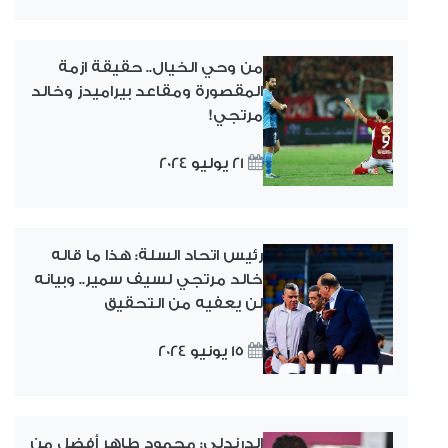
من وحي الخيال.. حقيقة ازمة
المقصورة ومقاعد بيراميدز وخالد
مرتجي!
21 يوليو 2024
رئيس اتحاد السلة: هذا ما قاله
خالد مرتجي لسيف سمير.. وبيانه
لن يعفيه من التحقيق
15 يونيو 2024
الدرندلي: محمود طاهر أفضل من