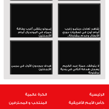
شاهد تعادل دينامو زغرب
إمبولو يتلقى أغرب بطاقة
أمام ثون في تصفيات دوري
حمراء في المونديال أمام
الأبطال وعدم مشاركة...
الأرجنتين
لا يتوقف.. حمزة عبد الكريم
هدف جوردون الأول في مرمى
يسجل هدفه الثاني في ودية
الأرجنتين
برشلونة
الرئيسية
الكرة عالمية
كأس الأمم الأفريقية
المنتخب و المحترفين