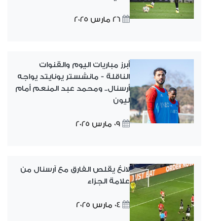
26 مارس 2025
أبرز مباريات اليوم والقنوات
الناقلة - مانشستر يونايتد يواجه
أرسنال.. ومحمد عبد المنعم أمام
ليون
09 مارس 2025
لانغ يقلص الفارق مع آرسنال من
علامة الجزاء
04 مارس 2025