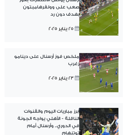
صعب على وولفرهامبتون
بهدف دون رد
25 يناير 2025
ملخص فوز أرسنال على دينامو
زغرب
23 يناير 2025
أبرز مباريات اليوم والقنوات
الناقلة - الأهلي يواجه الجونة
في الدوري.. وأرسنال أمام
توتنهام