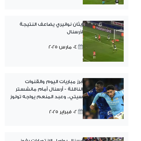
إيثان نوانيري يضاعف النتيجة
لآرسنال
04 مارس 2025
أبرز مباريات اليوم والقنوات
الناقلة - أرسنال أمام مانشستر
سيتي.. وعبد المنعم يواجه تولوز
02 فبراير 2025
آرسنال يواصل الانتصارات بفوز