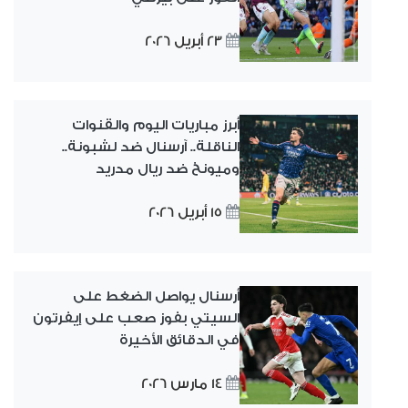
23 أبريل 2026
أبرز مباريات اليوم والقنوات
الناقلة.. آرسنال ضد لشبونة..
وميونخ ضد ريال مدريد
15 أبريل 2026
أرسنال يواصل الضغط على
السيتي بفوز صعب على إيفرتون
في الدقائق الأخيرة
14 مارس 2026