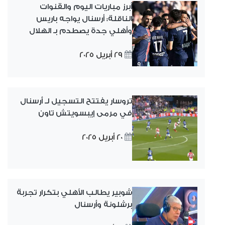
أبرز مباريات اليوم والقنوات
الناقلة: أرسنال يواجه باريس
وأهلي جدة يصطدم بـ الهلال
29 أبريل 2025
تروسار يفتتح التسجيل لـ أرسنال
في مرمى إيبسويتش تاون
20 أبريل 2025
شوبير يطالب الأهلي بتكرار تجربة
برشلونة وأرسنال