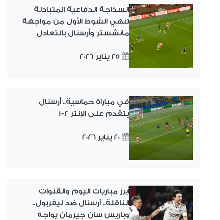
السذاجة الدفاعية المتبادلة
تنهي الشوط الأول من مواجهة
مانشستر وأرسنال بالتعادل
25 يناير 2026
في مباراة حماسية.. أرسنال
يتقدم على الإنتر 2-1
20 يناير 2026
أبرز مباريات اليوم والقنوات
الناقلة.. آرسنال ضد ليفربول..
وباريس سان جيرمان يواجه