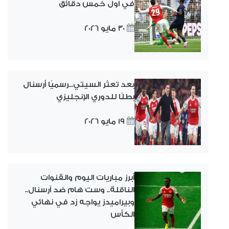
في اول خمس دقائق
30 مايو 2026
بعد تعثر السيتي...رسميًا أرسنال
بطلًا للدوري الإنجليزي
19 مايو 2026
أبرز مباريات اليوم والقنوات
الناقلة.. وست هام ضد آرسنال..
وبيراميدز يواجه زد في نهائي
الكأس