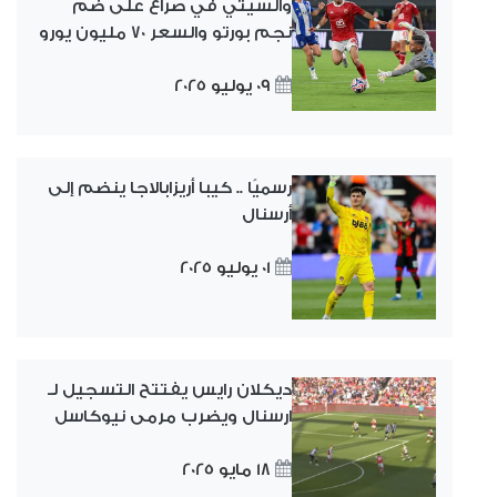
والسيتي في صراع على ضم
نجم بورتو والسعر 70 مليون يورو
09 يوليو 2025
رسميًا .. كيبا أريزابالاجا ينضم إلى
أرسنال
01 يوليو 2025
ديكلان رايس يفتتح التسجيل لـ
ارسنال ويضرب مرمى نيوكاسل
18 مايو 2025