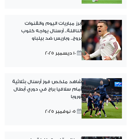
أبرز مباريات اليوم والقنوات
الناقلة.. آرسنال يواجه كلوب
بروج.. وباريس ضد بيلباو
10 ديسمبر 2025
شاهد ملخص فوز أرسنال بثلاثية
أمام سلافيا براج في دوري أبطال
أوروبا
05 نوفمبر 2025