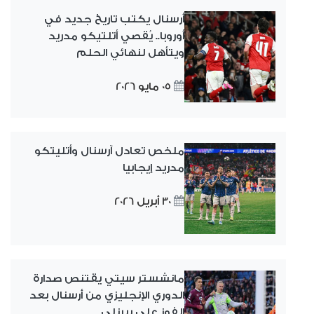
أرسنال يكتب تاريخ جديد في
أوروبا.. يُقصي أتلتيكو مدريد
ويتأهل لنهائي الحلم
05 مايو 2026
ملخص تعادل آرسنال وأتليتكو
مدريد إيجابيا
30 أبريل 2026
مانشستر سيتي يقتنص صدارة
الدوري الإنجليزي من أرسنال بعد
الفوز على بيرنلي