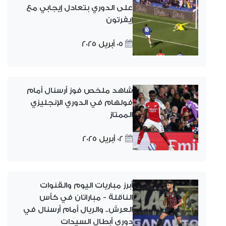
على الدوري بتعادل إيجابي مع
إيفرتون
05 أبريل 2025
شاهد ملخص فوز أرسنال أمام
فولهام في الدوري الإنجليزي
الممتاز
02 أبريل 2025
أبرز مباريات اليوم والقنوات
الناقلة - مباراتان في كأس
العرش.. والريال أمام أرسنال في
دوري أبطال السيدات