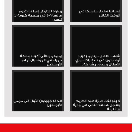
إسبانيا تطيح ببلجيكا في
مباراة للتاريخ.. إنجلترا تهزم
الوقت القاتل
فرنسا 6-4 في ملحمة كروية لا
تُنسى
شاهد تعادل دينامو زغرب
إمبولو يتلقى أغرب بطاقة
أمام ثون في تصفيات دوري
حمراء في المونديال أمام
الأبطال وعدم مشاركة...
الأرجنتين
لا يتوقف.. حمزة عبد الكريم
هدف جوردون الأول في مرمى
يسجل هدفه الثاني في ودية
الأرجنتين
برشلونة