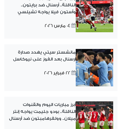
الناقلة.. آرسنال ضد برايتون..
وأستون فيلا يواجه تشيلسي
04 مارس 2026
مانشستر سيتي يهدد صدارة
آرسنال بعد الفوز على نيوكاسل
22 فبراير 2026
أبرز مباريات اليوم والقنوات
الناقلة.. بودو جليمت يواجه إنتر
ميلان.. وولفرهامبتون ضد آرسنال