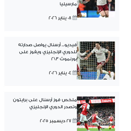
مارسيليا
08 يناير 2026
فيديو... أرسنال يواصل صدارته
للدوري الإنجليزي ويفوز على
بورنموث 3\2
04 يناير 2026
ملخص فوز آرسنال على برايتون
وتصدر الدوري الإنجليزي
27 ديسمبر 2025