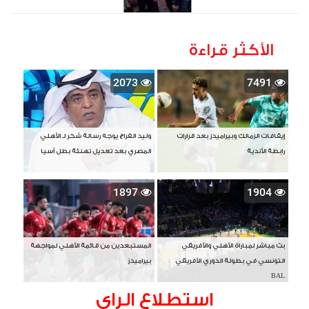
الأكثر قراءة
2073
7491
إيقافات الزمالك وبيراميدز بعد قرارات
وليد الفراج يوجه رسالة شكر لـ الأهلي
رابطة الأندية
المصري بعد تعديل تهنئة بطل آسيا
1897
1904
بث مباشر لمباراة الأهلي والأفريقي
المستبعدين من قائمة الأهلي لمواجهة
التونسي في بطولة الدوري الأفريقي
بيراميدز
BAL
استطلاع الراى