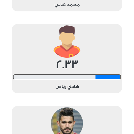
محمد هاني
2.33
12 shots
هادي رياض