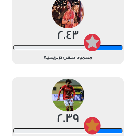
2.43
12 shots
محمود حسن تريزيجيه
2.39
12 shots