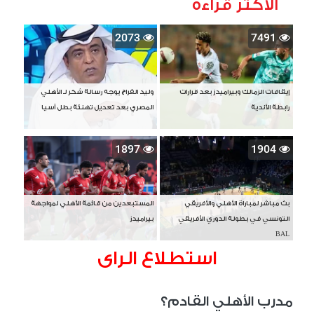
الأكثر قراءة
2073
7491
إيقافات الزمالك وبيراميدز بعد قرارات
وليد الفراج يوجه رسالة شكر لـ الأهلي
رابطة الأندية
المصري بعد تعديل تهنئة بطل آسيا
1897
1904
بث مباشر لمباراة الأهلي والأفريقي
المستبعدين من قائمة الأهلي لمواجهة
التونسي في بطولة الدوري الأفريقي
بيراميدز
BAL
استطلاع الراى
مدرب الأهلي القادم؟