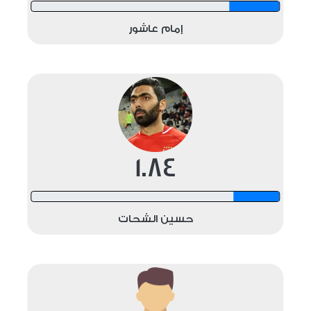
12 shots
إمام عاشور
1.84
12 shots
حسين الشحات