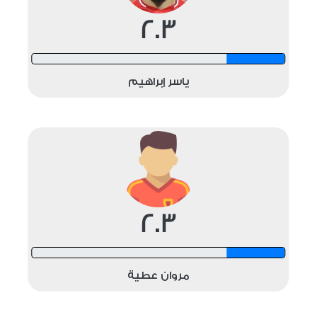
2.3
12 shots
ياسر إبراهيم
2.3
12 shots
مروان عطية