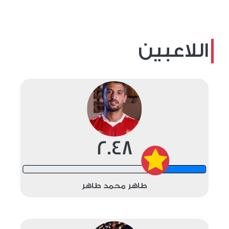
اللاعبين
2.48
12 shots
طاهر محمد طاهر