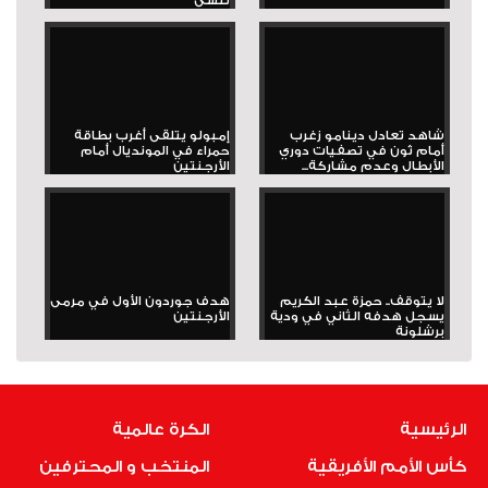
تُنسى
شاهد تعادل دينامو زغرب
إمبولو يتلقى أغرب بطاقة
أمام ثون في تصفيات دوري
حمراء في المونديال أمام
الأبطال وعدم مشاركة...
الأرجنتين
لا يتوقف.. حمزة عبد الكريم
هدف جوردون الأول في مرمى
يسجل هدفه الثاني في ودية
الأرجنتين
برشلونة
الرئيسية
الكرة عالمية
كأس الأمم الأفريقية
المنتخب و المحترفين