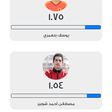
1.75
12 shots
يوسف بلعمري
1.54
12 shots
مصطفى أحمد شوبير