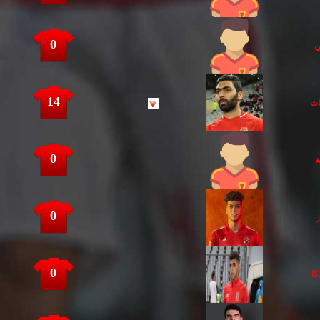
0
ي
14
ات
0
ة
0
0
كا