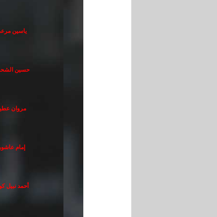
ياسين مرع
حسين الشح
مروان عطي
إمام عاشور
أحمد نبيل كو