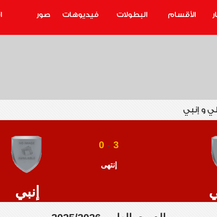
ر
الأقسام
البطولات
فيديوهات
صور
ا
لي و إنبي
0
-
3
إنتهى
ي
إنبي