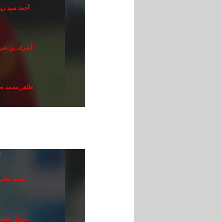
أحمد سيد زي
أشرف بن شر
طاهر محمد ط
ا
محمد هاني
مروان عثما