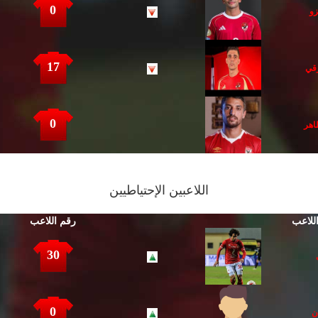
0
زو
17
قي
0
اهر
اللاعبين الإحتياطيين
للاعب
رقم اللاعب
30
0
ن