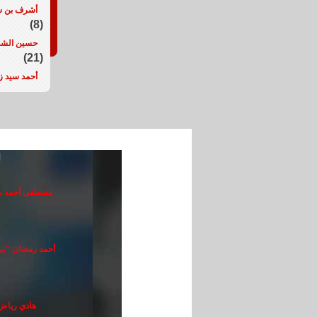
أشرف بن 
(8)
حسين الش
(21)
أحمد سيد ز
ا
مصطفى أحمد ش
أحمد رمضان "بي
هادي رياض