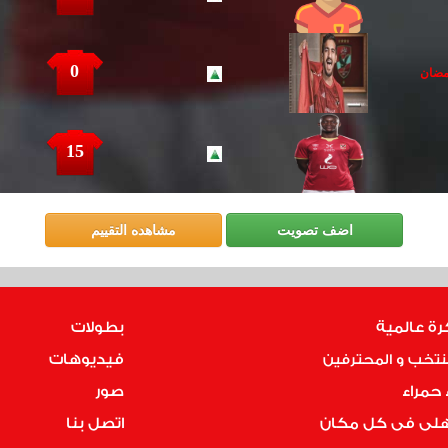
0
مضان
15
رة عالمية
بطولات
فيديوهات
نتخب و المحترفين
ء حمراء
صور
اهلى فى كل مكان
اتصل بنا