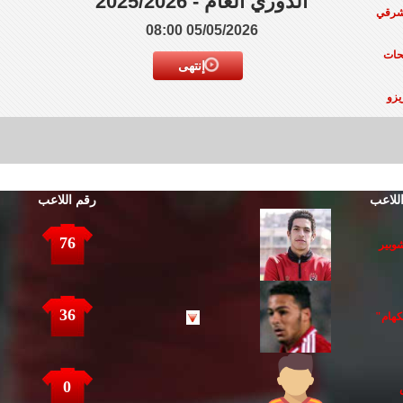
الدوري العام - 2025/2026
شرقي
05/05/2026 08:00
حات
إنتهى
يزو
للاعب
رقم اللاعب
76
وبير
36
كهام"
0