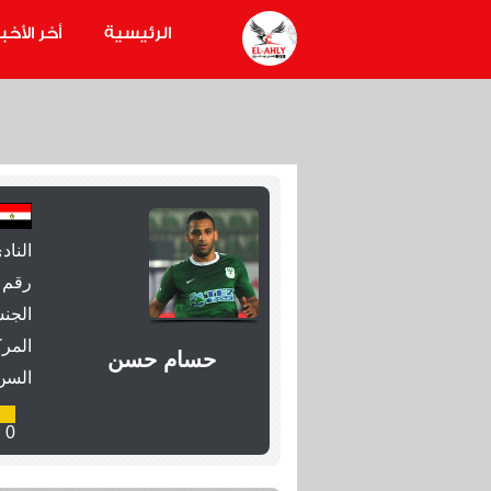
الرئيسية
أخر الأخبا
الناد
رقم 
الجنس
المرك
حسام حسن
السن
0