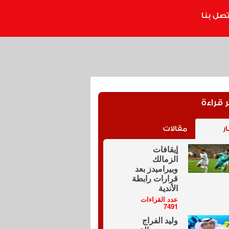
تصل بنا
ر قراءة
ار
مقالات
إيقافات
الزمالك
وبيراميدز بعد
قرارات رابطة
الأندية
عدد القراءات
7491
وليد الفراج