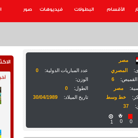
ر
الأقسام
البطولات
فيديوهات
صور
ا
مصر
الاكث
ى:
المصري
عدد المباريات الدولية:
0
أخب
القميص:
6
الوزن:
ية:
مصر
الطول:
0
ز:
خط وسط
تاريخ الميلاد:
30/04/1989
:
37
0
0
1