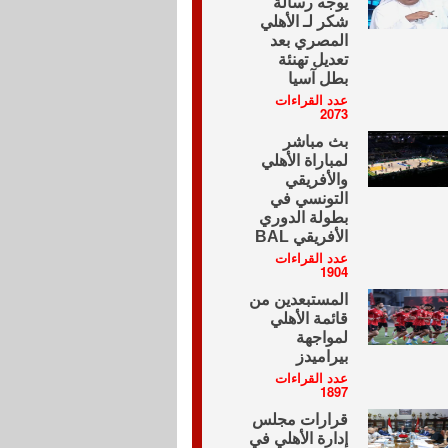
يوجه رسالة
شكر لـ الأهلي
المصري بعد
تعديل تهنئة
بطل آسيا
عدد القراءات
2073
بث مباشر
لمباراة الأهلي
والأفريقي
التونسي في
بطولة الدوري
الأفريقي BAL
عدد القراءات
1904
المستبعدين من
قائمة الأهلي
لمواجهة
بيراميدز
عدد القراءات
1897
قرارات مجلس
إدارة الأهلي في