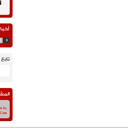
أخبار
تابع 
المش
ts by
tCom