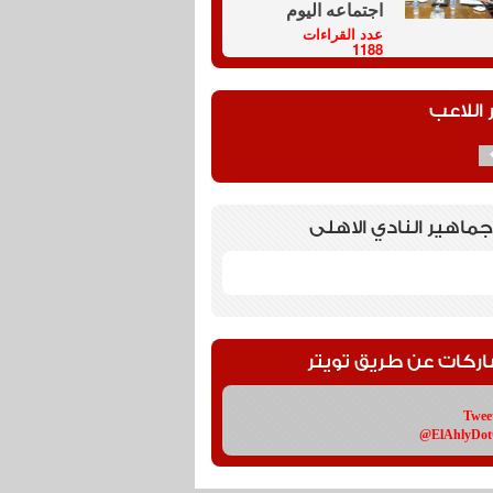
اجتماعه اليوم
عدد القراءات
1188
 اللاعب
جماهير النادي الاهلى
اركات عن طريق تويتر
Twee
@ElAhlyDo