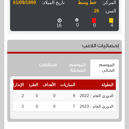
المركز:
خط وسط
تاريخ الميلاد:
01/09/1999
السن:
26
0
0
4
16
إحصائيات اللاعب
الموسم
المواسم
الإنتقالات
الحالى
السابقة
البطولة
المباريات
الأهداف
الطرد
الإنذارات
الت
الدوري العام - 2022
9
0
0
2
الت
الدوري العام - 2023
7
0
0
2
الت