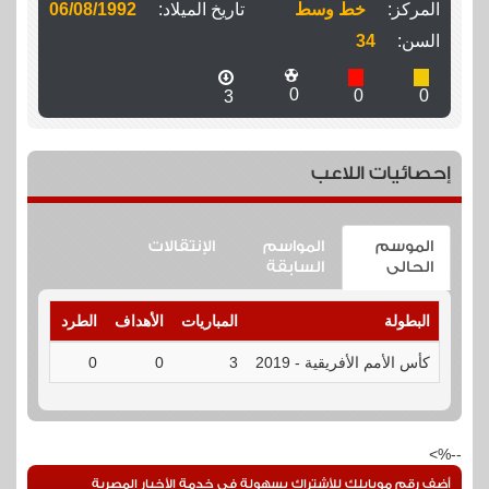
المركز:
خط وسط
تاريخ الميلاد:
06/08/1992
السن:
34
0
0
0
3
إحصائيات اللاعب
الموسم
المواسم
الإنتقالات
الحالى
السابقة
البطولة
المباريات
الأهداف
الطرد
الإنذارا
كأس الأمم الأفريقية - 2019
3
0
0
0
--%>
أضف رقم موبايلك للأشتراك بسهولة فى خدمة الأخبار المصرية