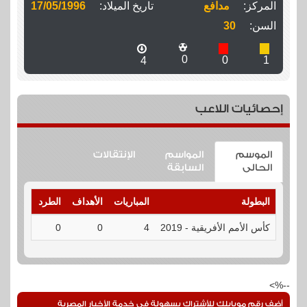
المركز:
مدافع
تاريخ الميلاد:
17/05/1996
السن:
30
0
0
1
4
إحصائيات اللاعب
الموسم
المواسم
الإنتقالات
الحالى
السابقة
البطولة
المباريات
الأهداف
الطرد
الإنذارا
كأس الأمم الأفريقية - 2019
4
0
0
1
--%>
أضف رقم موبايلك للأشتراك بسهولة فى خدمة الأخبار المصرية