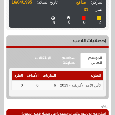
المركز:
مدافع
تاريخ الميلاد:
16/04/1995
السن:
31
0
0
2
6
إحصائيات اللاعب
الموسم
المواسم
الإنتقالات
الحالى
السابقة
البطولة
المباريات
الأهداف
الطرد
الإنذارا
كأس الأمم الأفريقية - 2019
6
0
0
2
--%>
أضف رقم موبايلك للأشتراك بسهولة فى خدمة الأخبار المصرية