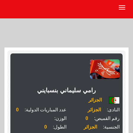
رامي سليماني بنسبايني
الجزائر
النادى:
الجزائر
عدد المباريات الدولية:
0
رقم القميص:
0
الوزن:
الجنسية:
الجزائر
الطول:
0