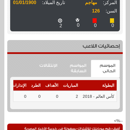
المركز:
مهاجم
تاريخ الميلاد:
01/01/1900
السن:
126
0
0
0
2
إحصائيات اللاعب
الموسم
المواسم
الإنتقالات
الحالى
السابقة
البطولة
المباريات
الأهداف
الطرد
الإنذارات
التف
كأس العالم - 2018
2
0
0
0
التف
--%>
أضف رقم موبايلك للأشتراك بسهولة فى خدمة الأخبار المصرية