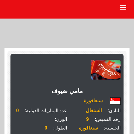
مامي ضيوف
سنغافورة
النادى:
السنغال
عدد المباريات الدولية:
0
رقم القميص:
9
الوزن:
الجنسية:
سنغافورة
الطول:
0