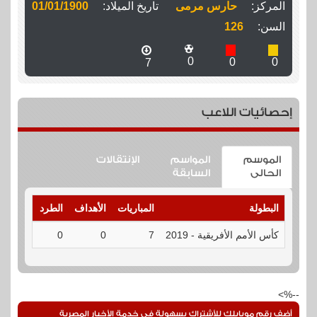
المركز:
حارس مرمى
تاريخ الميلاد:
01/01/1900
السن:
126
0
0
0
7
إحصائيات اللاعب
الموسم
المواسم
الإنتقالات
الحالى
السابقة
البطولة
المباريات
الأهداف
الطرد
الإنذارا
كأس الأمم الأفريقية - 2019
7
0
0
0
--%>
أضف رقم موبايلك للأشتراك بسهولة فى خدمة الأخبار المصرية