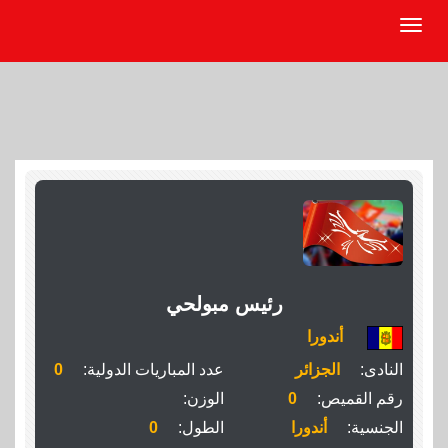
رئيس مبولحي‬‎
أندورا
النادى:
الجزائر
عدد المباريات الدولية:
0
رقم القميص:
0
الوزن:
الجنسية:
أندورا
الطول:
0