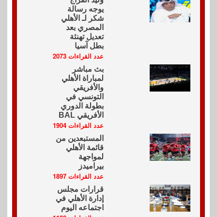
يوجه رسالة
شكر لـ الأهلي
المصري بعد
تعديل تهنئة
بطل آسيا
عدد القراءات 2073
بث مباشر
لمباراة الأهلي
والأفريقي
التونسي في
بطولة الدوري
الأفريقي BAL
عدد القراءات 1904
المستبعدين من
قائمة الأهلي
لمواجهة
بيراميدز
عدد القراءات 1897
قرارات مجلس
إدارة الأهلي في
اجتماعه اليوم