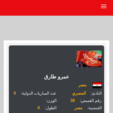
عمرو طارق
مصر
النادى:
المصري
عدد المباريات الدولية:
0
رقم القميص:
30
الوزن:
الجنسية:
مصر
الطول:
0