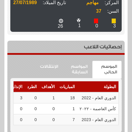
المركز:
مهاجم
تاريخ الميلاد:
27/07/1989
السن:
37
1
0
3
26
إحصائيات اللاعب
الموسم
المواسم
الإنتقالات
الحالى
السابقة
البطولة
المباريات
الأهداف
الطرد
الإنذارات
ال
الدوري العام - 2022
18
1
0
3
ال
كأس العاصمة - ٢٠٢٢
1
0
0
0
ال
الدوري العام - 2023
7
0
0
0
ال